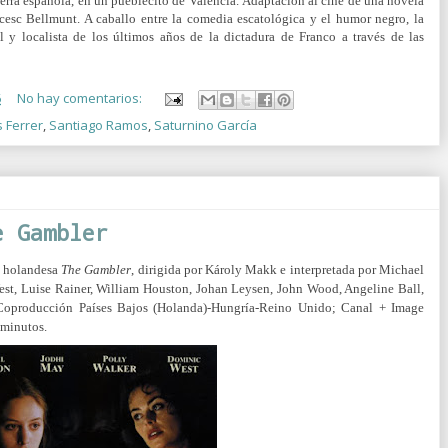
rra española, en un pueblecito de Valencia. Adaptación al cine de una novela
ancesc Bellmunt. A caballo entre la comedia escatológica y el humor negro, la
l y localista de los últimos años de la dictadura de Franco a través de las
6
No hay comentarios:
s Ferrer
,
Santiago Ramos
,
Saturnino García
e Gambler
a holandesa
The Gambler
, dirigida por Károly Makk e interpretada por Michael
t, Luise Rainer, William Houston, Johan Leysen, John Wood, Angeline Ball,
Coproducción Países Bajos (Holanda)-Hungría-Reino Unido; Canal + Image
 minutos.