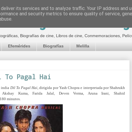
deliver its services and to analyze traffic. Your IP address and 
formance and security metrics to ensure quality of service, gen
inematográfico de Jor
abuse.
tográficas, Biografías de cine, Libros de cine, Conmemoraciones, Pelíc
Efemérides
Biografías
Melilla
l To Pagal Hai
a india
Dil To Pagal Hai
, dirigida por Yash Chopra e interpretada por Shahrukh
 Akshay Kuma, Farida Jalal, Deven Verma, Aruna Irani, Shahid
 180 minutos.