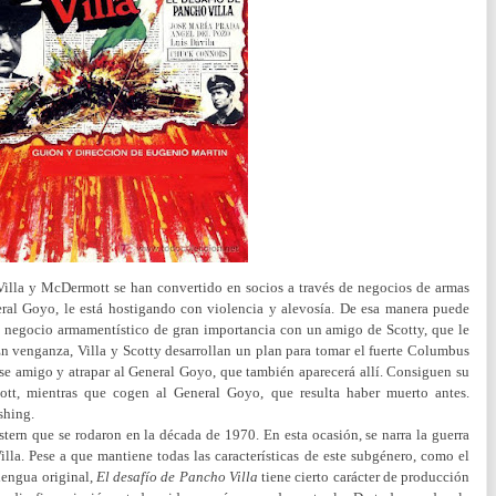
illa y McDermott se han convertido en socios a través de negocios de armas
ral Goyo, le está hostigando con violencia y alevosía. De esa manera puede
 negocio armamentístico de gran importancia con un amigo de Scotty, que le
En venganza, Villa y Scotty desarrollan un plan para tomar el fuerte Columbus
ese amigo y atrapar al General Goyo, que también aparecerá allí. Consiguen su
tt, mientras que cogen al General Goyo, que resulta haber muerto antes.
shing.
tern que se rodaron en la década de 1970. En esta ocasión, se narra la guerra
lla. Pese a que mantiene todas las características de este subgénero, como el
lengua original,
El desafío de Pancho Villa
tiene cierto carácter de producción