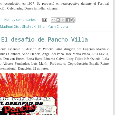
or recaudación en 1997. S
e proyectó en retrospectiva durante el Festival
ección Celebrating Dance in Indian cinema.
7
No hay comentarios:
Madhuri Dixit
,
Shahrukh Khan
,
Yash Chopra
 El desafío de Pancho Villa
ícula española
El desafío de Pancho
Villa
, dirigida por Eugenio Martín e
 Chuck Connors, Anne Francis, Ángel del Pozo, José María Prada, Luis Dávila,
, Dan van Husen, Barta Barri, Eduardo Calvo, Lucy Tiller, Inés Oviedo, Lola
, Alberto Fernández, Luis Marín.
Productora:
Coproducción España-Reino
nternational. Duración: 92 minutos.