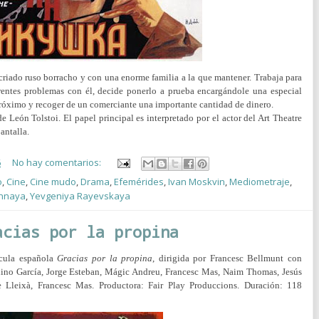
criado ruso borracho y con una enorme familia a la que mantener. Trabaja para
iferentes problemas con él, decide ponerlo a prueba encargándole una especial
próximo y recoger de un comerciante una importante cantidad de dinero.
León Tolstoi. El papel principal es interpretado por el actor del Art Theatre
antalla.
6
No hay comentarios:
o
,
Cine
,
Cine mudo
,
Drama
,
Efemérides
,
Ivan Moskvin
,
Mediometraje
,
nnaya
,
Yevgeniya Rayevskaya
acias por la propina
ícula española
Gracias por la propina
, dirigida por Francesc Bellmunt con
rnino García, Jorge Esteban, Mágic Andreu, Francesc Mas, Naim Thomas, Jesús
è Lleixà, Francesc Mas.
Productora:
Fair Play Produccions. Duración: 118