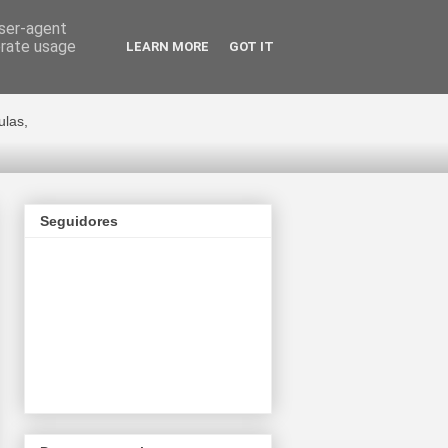
user-agent
erate usage
LEARN MORE
GOT IT
ge Cano
ulas,
Seguidores