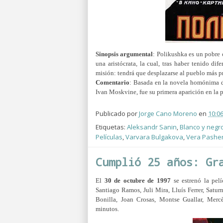
Sinopsis argumental
: Polikushka es un pobre 
una aristócrata, la cual, tras haber tenido d
misión: tendrá que desplazarse al pueblo más 
Comentario
: B
asada en la novela homónima de 
Ivan Moskvine, fue su primera aparición en la p
Publicado por
Jorge Cano Moreno
en
10:0
Etiquetas:
Aleksandr Sanin
,
Blanco y negr
Películas
,
Varvara Bulgakova
,
Vera Pashe
Cumplió 25 años: Gr
El
30 de octubre de 1997
se estrenó la pel
Santiago Ramos, Juli Mira, Lluís Ferrer, Satu
Bonilla, Joan Crosas, Montse Guallar, Merc
minutos.