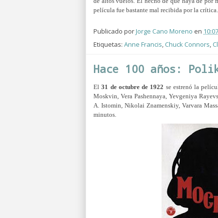
de altos vuelos. El hecho de que haya de por 
película fue bastante mal recibida por la crítica.
Publicado por
Jorge Cano Moreno
en
10:0
Etiquetas:
Anne Francis
,
Chuck Connors
,
C
Hace 100 años: Poli
El
31 de octubre de 1922
se estrenó la pelícu
Moskvin, Vera Pashennaya, Yevgeniya Rayevsk
A. Istomin, Nikolai Znamenskiy, Varvara Mass
minutos.