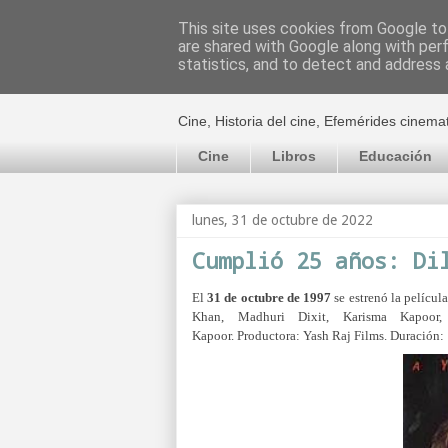
This site uses cookies from Google to 
are shared with Google along with per
El cultural c
statistics, and to detect and address 
Cine, Historia del cine, Efemérides cinema
Cine
Libros
Educación
lunes, 31 de octubre de 2022
Cumplió 25 años: Di
El
31 de octubre de 1997
se estrenó la películ
Khan, Madhuri Dixit, Karisma Kapoor,
Kapoor. Productora:
Yash Raj Films. Duración: