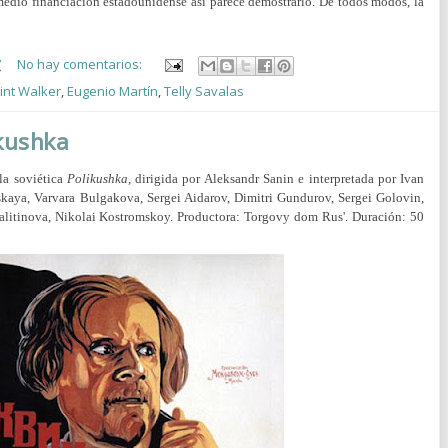
medio financiación estadounidense así parece demostrarlo. De todos modos, la
7
No hay comentarios:
lint Walker
,
Eugenio Martín
,
Telly Savalas
kushka
la soviética
Polikushka
, dirigida por Aleksandr Sanin e interpretada por Ivan
aya, Varvara Bulgakova, Sergei Aidarov, Dimitri Gundurov, Sergei Golovin,
alitinova, Nikolai Kostromskoy. Productora: Torgovy dom Rus'. Duración: 50