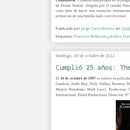
Comentario
: Comedia ambientada en la posgue
de Ferran Torrent, dirigida por el catalán Fr
cinta trata de hacer una narración sentimenta
peripecias de una familia nada convencional.
Publicado por
Jorge Cano Moreno
en
10:0
Etiquetas:
Francesc Bellmunt
,
Juli Mira
,
Lluí
domingo, 30 de octubre de 2022
Cumplió 25 años: Th
El
30 de octubre de 1997
se estreno la películ
Gambon, Jodhi May, Polly Walker, Dominic Wes
Marjon Brandsma, Mark Lacey.
Productora:
International, Film4 Productions. Duración: 97