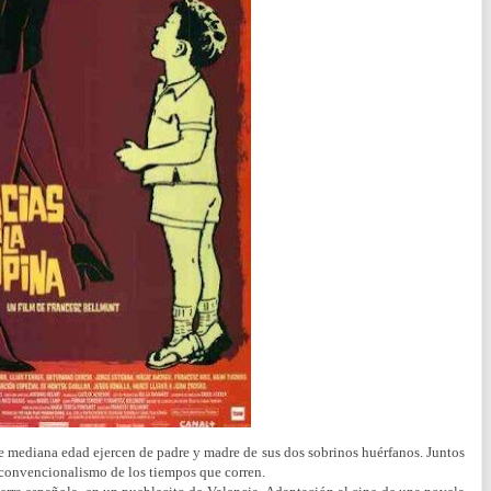
e mediana edad ejercen de padre y madre de sus dos sobrinos huérfanos. Juntos
l convencionalismo de los tiempos que corren.