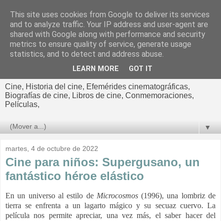
This site uses cookies from Google to deliver its services
El cultural
and to analyze traffic. Your IP address and user-agent are
shared with Google along with performance and security
cinematográfico de Jorge
metrics to ensure quality of service, generate usage
statistics, and to detect and address abuse.
Cano
LEARN MORE
GOT IT
Cine, Historia del cine, Efemérides cinematográficas,
Biografías de cine, Libros de cine, Conmemoraciones,
Películas,
▼
martes, 4 de octubre de 2022
Cine para niños: Supergusano, un
fantástico héroe elástico
En un universo al estilo de
Microcosmos
(1996), una lombriz de
tierra se enfrenta a un lagarto mágico y su secuaz cuervo. La
película nos permite apreciar, una vez más, el saber hacer del