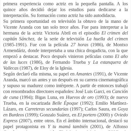
primera experiencia como actriz en la pequeña pantalla. A los
quince años decidió dejar los estudios para dedicarse a la
interpretación. Su formación como actriz ha sido autodidacta.
Su primera oportunidad en televisión la obtuvo de la mano de
Vicente Aranda con tan solo trece años. Fue para interpretar a la
hermana de la actriz Victoria Abril en el episodio
El crimen del
capitán Sánchez
, de la serie de televisión
La huella del crimen
(1985-1991).​ Fue con la película
27 horas
(1986), de Montxo
Armendáriz, donde interpretaba a una chica drogadicta, con la que
empezó a destacar. Poco después vinieron películas como
El año
de las luces
(1986)
, de Fernando Trueba y
La estanquera de
Vallecas
(1987)
, de Eloy de la Iglesia
.
Según declaró ella misma, su papel en
Amantes
(1991), de Vicente
Aranda, marcó un antes y un después en su carrera cinematográfica
y supuso su madurez como intérprete. A partir de entonces trabajó
con renombrados directores españoles: José Luis Garci, en
Canción
de cuna
(1994); Bigas Luna, en
Huevos de oro
(1993); de nuevo
Trueba, en la oscarizada
Belle Époque
(1992); Emilio Martínez-
Lázaro, en
Carreteras secundarias
(1997); Carlos Saura, en
Goya
en Burdeos
(1999); Gonzalo Suárez, en
El portero
(2000) y
Oviedo
Express
(2007), entre otros. En el ámbito internacional, destacó su
papel protagonista en
Y tu mamá también
(2001), de Alfonso