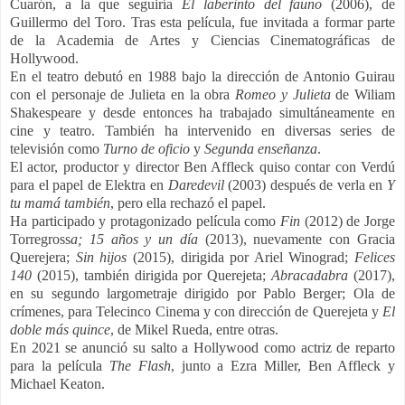
Cuarón, a la que seguiría
El laberinto del fauno
(2006), de
Guillermo del Toro. Tras esta película, fue invitada a formar parte
de la Academia de Artes y Ciencias Cinematográficas de
Hollywood.
En el teatro debutó en 1988 bajo la dirección de Antonio Guirau
con el personaje de Julieta en la obra
Romeo y Julieta
de Wiliam
Shakespeare y desde entonces ha trabajado simultáneamente en
cine y teatro. También ha intervenido en diversas series de
televisión como
Turno de oficio
y
Segunda enseñanza
.
El actor, productor y director Ben Affleck quiso contar con Verdú
para el papel de Elektra en
Daredevil
(2003) después de verla en
Y
tu mamá también
, pero ella rechazó el papel.
Ha participado y protagonizado película como
Fin
(2012) de Jorge
Torregross
a;​ 15 años y un día
(2013), nuevamente con Gracia
Querejera;
Sin hijos
(2015), dirigida por Ariel Winograd;
Felices
140
(2015), también dirigida por Querejeta;
Abracadabra
(2017),
en su segundo largometraje dirigido por Pablo Berger; Ola de
crímenes, para Telecinco Cinema y con dirección de Querejeta​ y
El
doble más quince
, de Mikel Rueda, entre otras.
En 2021 se anunció su salto a Hollywood como actriz de reparto
para la película
The Flash
, junto a Ezra Miller, Ben Affleck y
Michael Keaton.