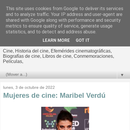
This site uses cookies from Google to deliver its services
El cultural
and to analyze traffic. Your IP address and user-agent are
shared with Google along with performance and security
cinematográfico de Jorge
metrics to ensure quality of service, generate usage
statistics, and to detect and address abuse.
Cano
LEARN MORE
GOT IT
Cine, Historia del cine, Efemérides cinematográficas,
Biografías de cine, Libros de cine, Conmemoraciones,
Películas,
▼
lunes, 3 de octubre de 2022
Mujeres de cine: Maribel Verdú