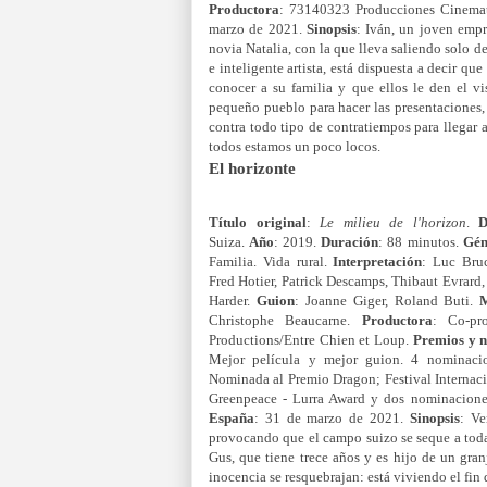
Productora
: 73140323 Producciones Cinemat
marzo de 2021.
Sinopsis
: Iván, un joven empr
novia Natalia, con la que lleva saliendo solo d
e inteligente artista, está dispuesta a decir qu
conocer a su familia y que ellos le den el v
pequeño pueblo para hacer las presentaciones, 
contra todo tipo de contratiempos para llegar a
todos estamos un poco locos.
El horizonte
Título original
:
Le milieu de l'horizon
.
D
Suiza.
Año
: 2019.
Duración
: 88 minutos.
Gén
Familia. Vida rural.
Interpretación
: Luc Bruc
Fred Hotier, Patrick Descamps, Thibaut Evrard,
Harder.
Guion
: Joanne Giger, Roland Buti.
Christophe Beaucarne.
Productora
: Co-pr
Productions/Entre Chien et Loup.
Premios y 
Mejor película y mejor guion. 4 nominacio
Nominada al Premio Dragon; Festival Internac
Greenpeace - Lurra Award y dos nominacione
España
: 31 de marzo de 2021.
Sinopsis
: Ve
provocando que el campo suizo se seque a tod
Gus, que tiene trece años y es hijo de un gran
inocencia se resquebrajan: está viviendo el fi