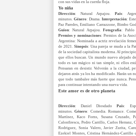
con sus vidas en la cuerda floja.
Yo niña
Dirección
: Natural Arpajou.
País
: Arge
minutos.
Género
: Drama.
Interpretación
: Est
Paz Paredes, Emiliano Carrazzone, Bimbo God
Guion
: Natural Arpajou.
Fotografía
: Pablo
Premios y nominaciones
: Premios de la Asoc
Argentina: Nominada a actriz revelación feme
de 2021.
Sinopsis
: Una pareja se muda a la P
de la sociedad capitalista moderna. Al principio,
que ellos buscan. Un mundo nuevo alejado de
todo es tan mágico ni tan simple, ni ellos est
Pensaran en desistir. Volverán a la ciudad, 
dejaron atrás ya los ha modificado. Harán un n
que todo tambalee más fuerte que nunca. Pero a
para continuar intentando una nueva vida.
Este amor es de otro planeta
Dirección
: Daniel Diosdado
País
: Es
minutos.
Género
: Comedia. Romance. Come
Martínez, Kaco Forns, Susana Cruzado, Pa
Calonfirescu, Pedro Carrillo, Carlos Herranz,
Rodriguez, Sonia Valero, Javier Zurita, Car
Ezekiel Montes, Cristina Hernández-Carrillo 