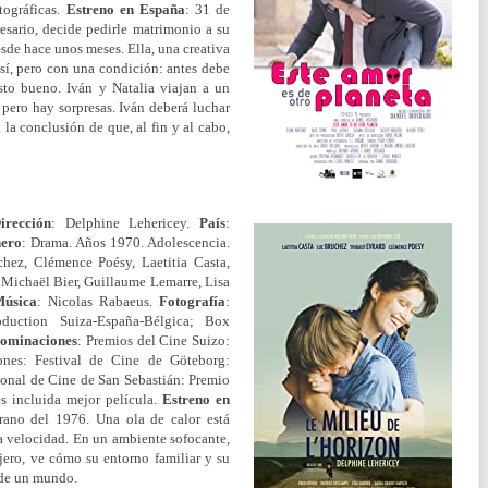
ográficas.
Estreno en España
: 31 de
esario, decide pedirle matrimonio a su
esde hace unos meses. Ella, una creativa
e sí, pero con una condición: antes debe
isto bueno. Iván y Natalia viajan a un
pero hay sorpresas. Iván deberá luchar
 la conclusión de que, al fin y al cabo,
irección
: Delphine Lehericey.
País
:
ero
: Drama. Años 1970. Adolescencia.
hez, Clémence Poésy, Laetitia Casta,
 Michaël Bier, Guillaume Lemarre, Lisa
Música
: Nicolas Rabaeus.
Fotografía
:
oduction Suiza-España-Bélgica; Box
nominaciones
: Premios del Cine Suizo:
nes: Festival de Cine de Göteborg:
ional de Cine de San Sebastián: Premio
s incluida mejor película.
Estreno en
rano del 1976. Una ola de calor está
a velocidad. En un ambiente sofocante,
jero, ve cómo su entorno familiar y su
n de un mundo.