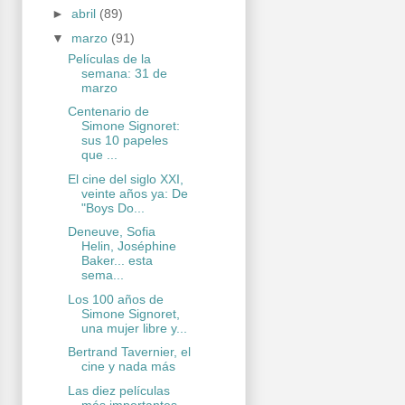
►
abril
(89)
▼
marzo
(91)
Películas de la
semana: 31 de
marzo
Centenario de
Simone Signoret:
sus 10 papeles
que ...
El cine del siglo XXI,
veinte años ya: De
"Boys Do...
Deneuve, Sofia
Helin, Joséphine
Baker... esta
sema...
Los 100 años de
Simone Signoret,
una mujer libre y...
Bertrand Tavernier, el
cine y nada más
Las diez películas
más importantes