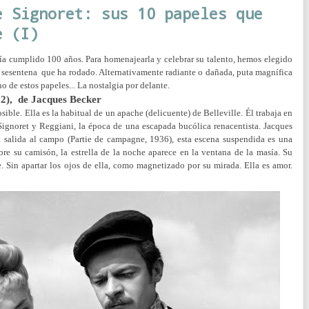
e Signoret: sus 10 papeles que
e (I)
a cumplido 100 años. Para homenajearla y celebrar su talento, hemos elegido
la sesentena que ha rodado. Alternativamente radiante o dañada, puta magnífica
uno de estos papeles... La nostalgia por delante.
52), de Jacques Becker
le. Ella es la habitual de un apache (delicuente) de Belleville. Él trabaja en
a Signoret y Reggiani, la época de una escapada bucólica renacentista. Jacques
a salida al campo (Partie de campagne, 1936), esta escena suspendida es una
e su camisón, la estrella de la noche aparece en la ventana de la masía. Su
 Sin apartar los ojos de ella, como magnetizado por su mirada. Ella es amor.