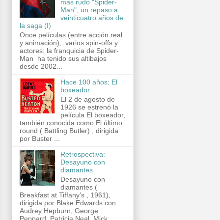
más rudo "Spider-
Man", un repaso a
veinticuatro años de
la saga (I)
Once películas (entre acción real
y animación), varios spin-offs y
actores: la franquicia de Spider-
Man ha tenido sus altibajos
desde 2002...
Hace 100 años: El
boxeador
El 2 de agosto de
1926 se estrenó la
película El boxeador,
también conocida como El último
round ( Battling Butler) , dirigida
por Buster ...
Retrospectiva:
Desayuno con
diamantes
Desayuno con
diamantes (
Breakfast at Tiffany’s , 1961),
dirigida por Blake Edwards con
Audrey Hepburn, George
Peppard, Patricia Neal, Mick...