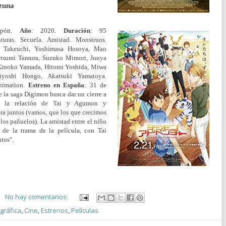
zuna
apón.
Año
: 2020.
Duración
: 95
turas. Secuela. Amistad. Monstruos.
o Takeuchi, Yoshimasa Hosoya, Mao
utsumi Tamura, Suzuko Mimori, Junya
Kinoko Yamada, Hitomi Yoshida, Miwa
iyoshi Hongo, Akatsuki Yamatoya.
nimation.
Estreno en España
: 31 de
e la saga Digimon busca dar un cierre a
 en la relación de Tai y Agumon y
ra juntos (vamos, que los que crecimos
os pañuelos). La amistad entre el niño
 de la trama de la película, con Tai
tos".
No hay comentarios:
gráfica
,
Cine
,
Estrenos
,
Películas