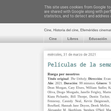
This site uses cookies from Google to 
are shared with Google along with per
El cultural c
statistics, and to detect and address 
Cine, Historia del cine, Efemérides cinema
Cine
Libros
Educación
miércoles, 31 de marzo de 2021
Películas de la sem
Ruega por nosotros
Título original
:
The Unholy
.
Dirección
: Evan
Año
: 2021.
Duración
: 99 minutos.
Género
: T
Dean Morgan, Cary Elwes, William Sadler, Ka
Oliva, Diogo Morgado, Janelle Feigley, Marin
Kiara Pichardo, Bill Thorpe, Dustin Tucke
Fennessy, Cassidy Neal, Kevin Daigneault, 
Bouffard, Hannah Jane Doyon, Derek Mellor,
Alexander M. Akerblom, Stephen O'Neil Mar