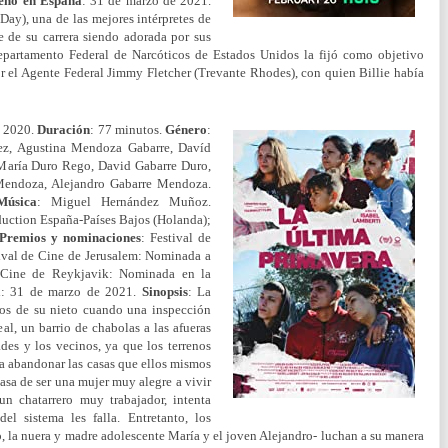
eno en España
: 31 de marzo de 2021.
Day), una de las mejores intérpretes de
e de su carrera siendo adorada por sus
epartamento Federal de Narcóticos de Estados Unidos la fijó como objetivo
r el Agente Federal Jimmy Fletcher (Trevante Rhodes), con quien Billie había
: 2020.
Duración
: 77 minutos.
Género
:
ez, Agustina Mendoza Gabarre, Davíd
aría Duro Rego, David Gabarre Duro,
Mendoza, Alejandro Gabarre Mendoza.
Música
: Miguel Hernández Muñoz.
duction España-Países Bajos (Holanda);
Premios y nominaciones
: Festival de
tival de Cine de Jerusalem: Nominada a
de Cine de Reykjavik: Nominada en la
a
: 31 de marzo de 2021.
Sinopsis
: La
os de su nieto cuando una inspección
al, un barrio de chabolas a las afueras
des y los vecinos, ya que los terrenos
 a abandonar las casas que ellos mismos
asa de ser una mujer muy alegre a vivir
un chatarrero muy trabajador, intenta
el sistema les falla. Entretanto, los
, la nuera y madre adolescente María y el joven Alejandro- luchan a su manera