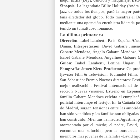
mejor actriz (Day), canción y maquillaje.
Estr
Sinopsis
: La legendaria Billie Holiday (Andra 
jazz de todos los tiempos, pasó la mayor part
fans alrededor del globo. Todo mientras el D
mediante una operación encubierta liderada po
tenido un tumultuoso romance.
La última primavera
Dirección
: Isabel Lamberti.
País
: España.
Año
Drama.
Interpretación
: David Gabarre Jimén
Gabarre Mendoza, Ángelo Gabarre Mendoza, M
Isabel Gabarre Mendoza, Angelines Gabarre 
Guion
: Isabel Lamberti, Lenina Ungari.
Fotografía
: Jeroen Kiers.
Productora
: Co-pro
Ijswater Film & Television, Tourmalet Films.
San Sebastián: Premio Nuevos directores: Fes
mejor realización; Festival Internacional 
sección Nuevas visiones;
Estreno en Españ
familia Gabarre-Mendoza celebra el cumpleañ
policial interrumpe el festejo. En la Cañada Re
de Madrid, surgen tensiones entre las autorida
han sido vendidos y las familias son obligadas
han construido. Mientras, la madre, Agustina, p
atormentada por el miedo; el padre, David, 
encontrar una solución, pero la burocracia d
miembros más jóvenes de la familia -David hijo