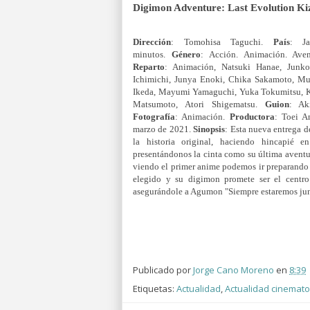
Digimon Adventure: Last Evolution Ki
Dirección
: Tomohisa Taguchi.
País
: J
minutos.
Género
: Acción. Animación. Aven
Reparto
: Animación, Natsuki Hanae, Junk
Ichimichi, Junya Enoki, Chika Sakamoto, M
Ikeda, Mayumi Yamaguchi, Yuka Tokumitsu, 
Matsumoto, Atori Shigematsu.
Guion
: Ak
Fotografía
: Animación.
Productora
: Toei A
marzo de 2021.
Sinopsis
: Esta nueva entrega d
la historia original, haciendo hincapié
presentándonos la cinta como su última aventu
viendo el primer anime podemos ir preparando l
elegido y su digimon promete ser el centro
asegurándole a Agumon "Siempre estaremos jun
Publicado por
Jorge Cano Moreno
en
8:39
Etiquetas:
Actualidad
,
Actualidad cinemato