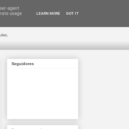
user-agent
erate usage
LEARN MORE
GOT IT
ge Cano
ulas,
Seguidores