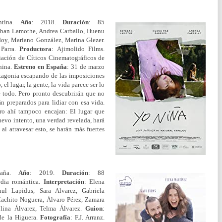
ntina.
Año
: 2018.
Duración
: 85
eban Lamothe, Andrea Carballo, Huenu
oy, Mariano González, Marina Glezer.
 Parra.
Productora
: Ajimolido Films.
iación de Cíticos Cinematográficos de
nina.
Estreno en España
: 31 de marzo
atagonia escapando de las imposiciones
 el lugar, la gente, la vida parece ser lo
 todo. Pero pronto descubrirán que no
án preparados para lidiar con esa vida.
pero ahí tampoco encajan: El lugar que
uevo intento, una verdad revelada, hará
l atravesar esto, se harán más fuertes
paña.
Año
: 2019.
Duración
: 88
dia romántica.
Interpretación
: Elena
ul Lapidus, Sara Alvarez, Gabriela
 Cachito Noguera, Álvaro Pérez, Zamara
olina Álvarez, Telma Álvarez.
Guion
:
de la Higuera.
Fotografía
: F.J. Arranz.