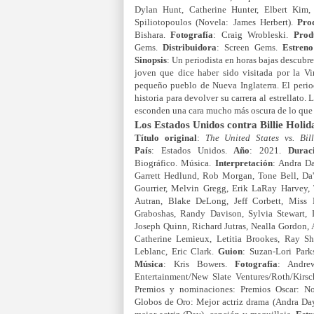
Dylan Hunt, Catherine Hunter, Elbert Ki
Spiliotopoulos (Novela: James Herbert).
Pro
Bishara.
Fotografía
: Craig Wrobleski.
Prod
Gems.
Distribuidora
: Screen Gems.
Estren
Sinopsis
: Un periodista en horas bajas descubr
joven que dice haber sido visitada por la V
pequeño pueblo de Nueva Inglaterra. El periodi
historia para devolver su carrera al estrellato
esconden una cara mucho más oscura de lo que 
Los Estados Unidos contra Billie Holid
Título original
:
The United States vs. Bil
País
: Estados Unidos.
Año
: 2021.
Durac
Biográfico. Música.
Interpretación
: Andra D
Garrett Hedlund, Rob Morgan, Tone Bell, Da
Gourrier, Melvin Gregg, Erik LaRay Harvey, 
Autran, Blake DeLong, Jeff Corbett, Miss
Graboshas, Randy Davison, Sylvia Stewart,
Joseph Quinn, Richard Jutras, Nealla Gordon,
Catherine Lemieux, Letitia Brookes, Ray Sh
Leblanc, Eric Clark.
Guion
: Suzan-Lori Park
Música
: Kris Bowers.
Fotografía
: Andr
Entertainment/New Slate Ventures/Roth/Kir
Premios y nominaciones: Premios Oscar: No
Globos de Oro: Mejor actriz drama (Andra Da