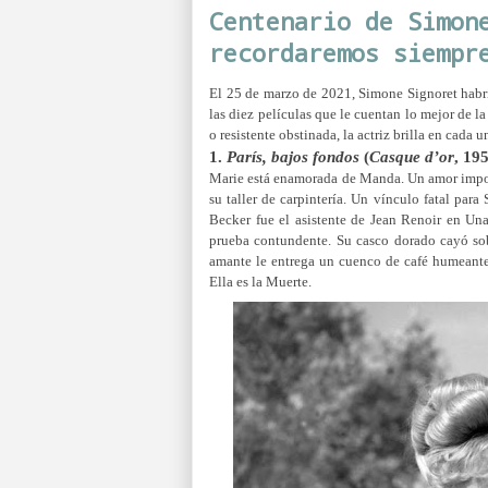
Centenario de Simon
recordaremos siempr
El 25 de marzo de 2021, Simone Signoret habrí
las diez películas que le cuentan lo mejor de 
o resistente obstinada, la actriz brilla en cada 
1.
París, bajos fondos
(
Casque d’or
, 19
Marie está enamorada de Manda. Un amor imposib
su taller de carpintería. Un vínculo fatal par
Becker fue el asistente de Jean Renoir en Un
prueba contundente. Su casco dorado cayó sobr
amante le entrega un cuenco de café humeante.
Ella es la Muerte.