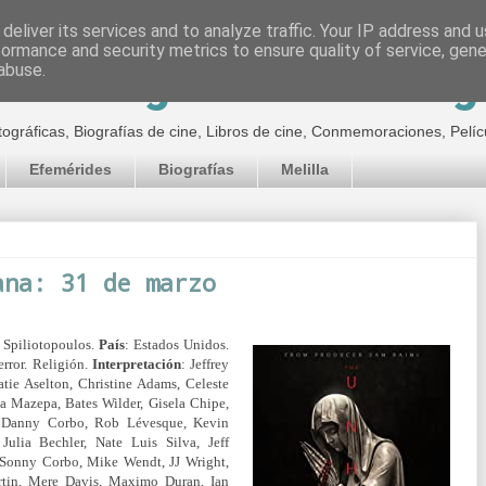
deliver its services and to analyze traffic. Your IP address and 
formance and security metrics to ensure quality of service, gen
inematográfico de Jor
abuse.
tográficas, Biografías de cine, Libros de cine, Conmemoraciones, Pelíc
Efemérides
Biografías
Melilla
ana: 31 de marzo
 Spiliotopoulos.
País
: Estados Unidos.
error. Religión.
Interpretación
: Jeffrey
tie Aselton, Christine Adams, Celeste
a Mazepa, Bates Wilder, Gisela Chipe,
r, Danny Corbo, Rob Lévesque, Kevin
Julia Bechler, Nate Luis Silva, Jeff
 Sonny Corbo, Mike Wendt, JJ Wright,
tin, Mere Davis, Maximo Duran, Ian