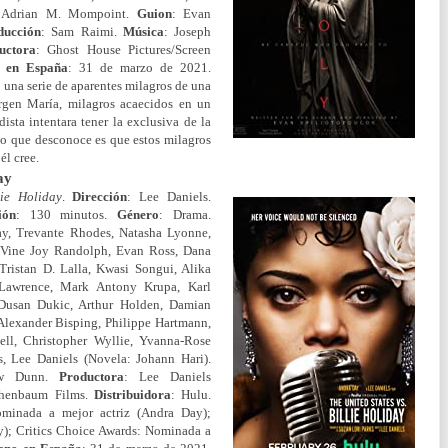
m, Adrian M. Mompoint.
Guion
: Evan
ducción
: Sam Raimi.
Música
: Joseph
uctora
: Ghost House Pictures/Screen
o en España
: 31 de marzo de 2021.
e una serie de aparentes milagros de una
irgen María, milagros acaecidos en un
sta intentara tener la exclusiva de la
. Lo que desconoce es que estos milagros
él cree.
ay
lie Holiday
.
Dirección
: Lee Daniels.
ión
: 130 minutos.
Género
: Drama.
ay, Trevante Rhodes, Natasha Lyonne,
'Vine Joy Randolph, Evan Ross, Dana
Tristan D. Lalla, Kwasi Songui, Alika
 Lawrence, Mark Antony Krupa, Karl
 Dusan Dukic, Arthur Holden, Damian
 Alexander Bisping, Philippe Hartmann,
ell, Christopher Wyllie, Yvanna-Rose
s, Lee Daniels (Novela: Johann Hari).
ew Dunn.
Productora
: Lee Daniels
schenbaum Films.
Distribuidora
: Hulu.
minada a mejor actriz (Andra Day);
y); Critics Choice Awards: Nominada a