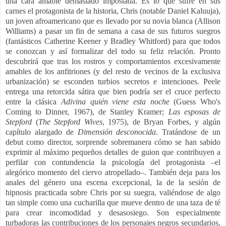
una cara amable demasiado impostada. Es lo que sufre en sus
carnes el protagonista de la historia, Chris (notable Daniel Kaluuja),
un joven afroamericano que es llevado por su novia blanca (Allison
Williams) a pasar un fin de semana a casa de sus futuros suegros
(fantásticos Catherine Keener y Bradley Whitford) para que todos
se conozcan y así formalizar del todo su feliz relación. Pronto
descubrirá que tras los rostros y comportamientos excesivamente
amables de los anfitriones (y del resto de vecinos de la exclusiva
urbanización) se esconden turbios secretos e intenciones. Peele
entrega una retorcida sátira que bien podría ser el cruce perfecto
entre la clásica
Adivina quién viene esta noche
(Guess Who's
Coming to Dinner, 1967), de Stanley Kramer;
Las esposas de
Stepford
(
The Stepford Wives
, 1975), de Bryan Forbes, y algún
capítulo alargado de
Dimensión desconocida
. Tratándose de un
debut como director, sorprende sobremanera cómo se han sabido
exprimir al máximo pequeños detalles de guion que contribuyen a
perfilar con contundencia la psicología del protagonista –el
alegórico momento del ciervo atropellado–. También deja para los
anales del género una escena excepcional, la de la sesión de
hipnosis practicada sobre Chris por su suegra, valiéndose de algo
tan simple como una cucharilla que mueve dentro de una taza de té
para crear incomodidad y desasosiego. Son especialmente
turbadoras las contribuciones de los personajes negros secundarios,