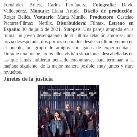
Fernández Brites,
Carlos Fernández.
Fotografía
: David
Valldepérez.
Montaje
: Liana Artigla.
Diseño de
producción
:
Roger Bellés.
Vestuario
: Marta Murillo.
Productora
:
Castelao
Pictures/Filmax, Netflix.
Distribuidora
: Filmax.
Estreno en
España
: 30 de julio de 2021.
Sinopsis
:
Una pareja atrapada en la
rutina, un joven desengañado de su última relación amorosa, una
novia desesperada, dos primos separados desde su último verano en
el pueblo, un grupo de amigos con ganas de experimentar…
Durante una noche, todos ellos vivirán situaciones descabelladas en
las que jamás hubieran pensado encontrarse, para terminar, a la
mañana siguiente, de la mejor manera posible: muy juntos y muy
revueltos.
Jinetes de la justicia