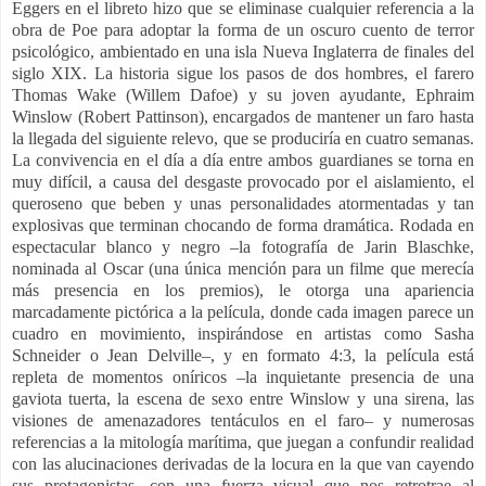
Eggers en el libreto hizo que se eliminase cualquier referencia a la
obra de Poe para adoptar la forma de un oscuro cuento de terror
psicológico, ambientado en una isla Nueva Inglaterra de finales del
siglo XIX. La historia sigue los pasos de dos hombres, el farero
Thomas Wake (Willem Dafoe) y su joven ayudante, Ephraim
Winslow (Robert Pattinson), encargados de mantener un faro hasta
la llegada del siguiente relevo, que se produciría en cuatro semanas.
La convivencia en el día a día entre ambos guardianes se torna en
muy difícil, a causa del desgaste provocado por el aislamiento, el
queroseno que beben y unas personalidades atormentadas y tan
explosivas que terminan chocando de forma dramática. Rodada en
espectacular blanco y negro –la fotografía de Jarin Blaschke,
nominada al Oscar (una única mención para un filme que merecía
más presencia en los premios), le otorga una apariencia
marcadamente pictórica a la película, donde cada imagen parece un
cuadro en movimiento, inspirándose en artistas como Sasha
Schneider o Jean Delville–, y en formato 4:3, la película está
repleta de momentos oníricos –la inquietante presencia de una
gaviota tuerta, la escena de sexo entre Winslow y una sirena, las
visiones de amenazadores tentáculos en el faro– y numerosas
referencias a la mitología marítima, que juegan a confundir realidad
con las alucinaciones derivadas de la locura en la que van cayendo
sus protagonistas, con una fuerza visual que nos retrotrae al