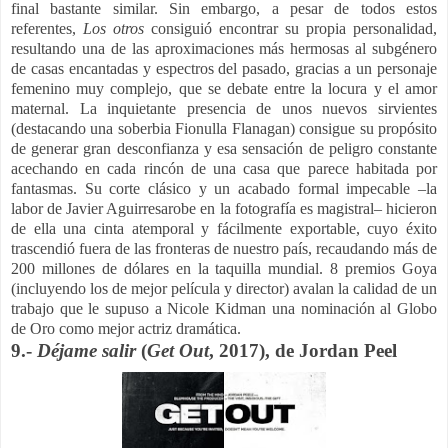
final bastante similar. Sin embargo, a pesar de todos estos
referentes,
Los otros
consiguió encontrar su propia personalidad,
resultando una de las aproximaciones más hermosas al subgénero
de casas encantadas y espectros del pasado, gracias a un personaje
femenino muy complejo, que se debate entre la locura y el amor
maternal. La inquietante presencia de unos nuevos sirvientes
(destacando una soberbia Fionulla Flanagan) consigue su propósito
de generar gran desconfianza y esa sensación de peligro constante
acechando en cada rincón de una casa que parece habitada por
fantasmas. Su corte clásico y un acabado formal impecable –la
labor de Javier Aguirresarobe en la fotografía es magistral– hicieron
de ella una cinta atemporal y fácilmente exportable, cuyo éxito
trascendió fuera de las fronteras de nuestro país, recaudando más de
200 millones de dólares en la taquilla mundial. 8 premios Goya
(incluyendo los de mejor película y director) avalan la calidad de un
trabajo que le supuso a Nicole Kidman una nominación al Globo
de Oro como mejor actriz dramática.
9.-
Déjame salir
(
Get Out
, 2017), de Jordan Peel