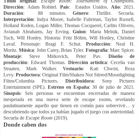
Título original
:
Escape Room: Tournament of Champions
.
Dirección
: Adam Robitel.
País
: Estados Unidos.
Año
: 2021.
Duración
: 88 minutos.
Género
: Thriller. Secuela.
Interpretación
: Indya Moore, Isabelle Fuhrman, Taylor Russell,
Holland Roden, Logan Miller, Thomas Cocquerel, Carlito Olivero,
Avianah Abrahams, Jay Erving.
Guion
: Maria Melnik, Daniel
Tuch, Will Honley. Historia: Fritz Böhm, Will Honley, Christine
Lavaf. Personaje: Bragi F. Schut.
Producción
: Neal H.
Moritz.
Música
: John Carey, Brian Tyler.
Fotografía
: Marc Spicer.
Montaje
: Steve Mirkovich,
Peter Pav.
Diseño de
producción
:
Edward Thomas.
Dirección
artística
:
Cecelia van
Straaten,
Mark Walker.
Vestuario
:
Kati Chwist,
Reza
Levy.
Productora
: Original Film/Shaken Not Stirred/Moonlighting
Films/Columbia Pictures.
Distribuidora
: Sony Pictures
Entertainment (SPE).
Estreno en España
: 30 de julio de 2021.
Sinopsis
:
Seis personas se encuentran encerradas de manera
inesperada en una nueva serie de escape rooms, revelando
paulatinamente aquello que tienen en común para sobrevivir… y
descubriendo que todos ya habían jugado el juego con anterioridad.
Secuela de
Escape Room
(2019).
Donde caben dos