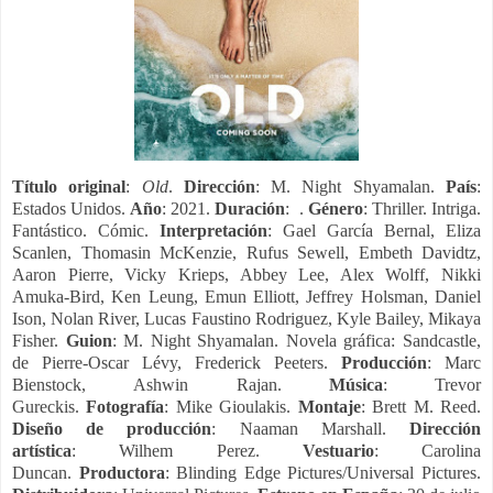
Título original
:
Old
.
Dirección
: M. Night Shyamalan.
País
:
Estados Unidos.
Año
: 2021.
Duración
: .
Género
:
Thriller. Intriga.
Fantástico. Cómic.
Interpretación
:
Gael García Bernal, Eliza
Scanlen, Thomasin McKenzie, Rufus Sewell, Embeth Davidtz,
Aaron Pierre, Vicky Krieps, Abbey Lee, Alex Wolff, Nikki
Amuka-Bird, Ken Leung, Emun Elliott, Jeffrey Holsman, Daniel
Ison, Nolan River, Lucas Faustino Rodriguez, Kyle Bailey, Mikaya
Fisher.
Guion
:
M. Night Shyamalan. Novela gráfica: Sandcastle,
de
Pierre-Oscar Lévy, Frederick Peeters.
Producción
:
Marc
Bienstock,
Ashwin Rajan.
Música
:
Trevor
Gureckis.
Fotografía
:
Mike Gioulakis.
Montaje
:
Brett M. Reed.
Diseño de
producción
:
Naaman Marshall.
Dirección
artística
:
Wilhem Perez.
Vestuario
: Carolina
Duncan.
Productora
:
Blinding Edge Pictures/Universal Pictures.