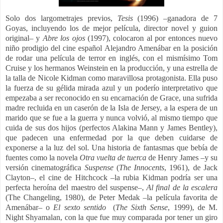
Solo dos largometrajes previos,
Tesis
(1996) –ganadora de 7
Goyas, incluyendo los de mejor película, director novel y guion
original– y
Abre los ojos
(1997), colocaron al por entonces nuevo
niño prodigio del cine español Alejandro Amenábar en la posición
de rodar una película de terror en inglés, con el mismísimo Tom
Cruise y los hermanos Weinstein en la producción, y una estrella de
la talla de Nicole Kidman como maravillosa protagonista. Ella puso
la fuerza de su gélida mirada azul y un poderío interpretativo que
empezaba a ser reconocido en su encarnación de Grace, una sufrida
madre recluida en un caserón de la Isla de Jersey, a la espera de un
marido que se fue a la guerra y nunca volvió, al mismo tiempo que
cuida de sus dos hijos (perfectos Alakina Mann y James Bentley),
que padecen una enfermedad por la que deben cuidarse de
exponerse a la luz del sol. Una historia de fantasmas que bebía de
fuentes como la novela
Otra vuelta de tuerca
de Henry James –y su
versión cinematográfica
Suspense
(
The Innocents
, 1961), de Jack
Clayton–, el cine de Hitchcock –la rubia Kidman podría ser una
perfecta heroína del maestro del suspense–,
Al final de la escalera
(The Changeling, 1980), de Peter Medak –la película favorita de
Amenábar– o
El sexto sentido
(
The Sixth Sense
, 1999), de
M.
Night Shyamalan,
con la que fue muy comparada por tener un giro