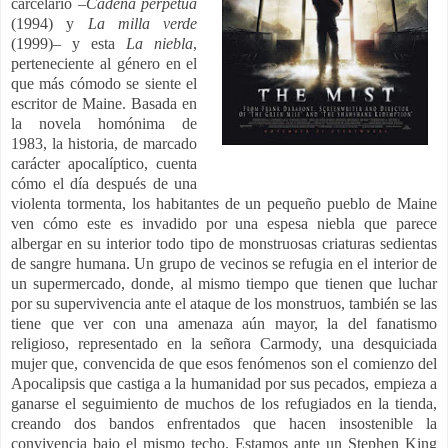
carcelario –
Cadena perpetua
(1994) y
La milla verde
(1999)– y esta
La niebla
,
perteneciente al género en el
que más cómodo se siente el
escritor de Maine. Basada en
la novela homónima de
1983, la historia, de marcado
carácter apocalíptico, cuenta
cómo el día después de una
violenta tormenta, los habitantes de un pequeño pueblo de Maine
ven cómo este es invadido por una espesa niebla que parece
albergar en su interior todo tipo de monstruosas criaturas sedientas
de sangre humana. Un grupo de vecinos se refugia en el interior de
un supermercado, donde, al mismo tiempo que tienen que luchar
por su supervivencia ante el ataque de los monstruos, también se las
tiene que ver con una amenaza aún mayor, la del fanatismo
religioso, representado en la señora Carmody, una desquiciada
mujer que, convencida de que esos fenómenos son el comienzo del
Apocalipsis que castiga a la humanidad por sus pecados, empieza a
ganarse el seguimiento de muchos de los refugiados en la tienda,
creando dos bandos enfrentados que hacen insostenible la
convivencia bajo el mismo techo. Estamos ante un Stephen King