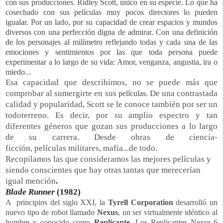
con sus producciones. Ridley Scott, único en su especie. Lo que ha
cosechado con sus películas muy pocos directores lo pueden
igualar. Por un lado, por su capacidad de crear espacios y mundos
diversos con una perfección digna de admirar. Con una definición
de los personajes al milímetro reflejando todas y cada una de las
emociones y sentimientos por las que toda persona puede
experimentar a lo largo de su vida: Amor, venganza, angustia, ira o
miedo...
Esa capacidad que describimos, no se puede más que
comprobar al sumergirte en sus
. De una contrastada
películas
calidad y popularidad,
Scott
se le conoce también por ser un
todoterreno. Es decir, por su amplio espectro y tan
diferentes géneros que gozan sus producciones a lo largo
de su carrera. Desde obras de
ciencia
-
ficción
,
películas
militares, mafia...de todo.
Recopilamos las que consideramos las mejores películas
y
siendo conscientes que hay otras tantas que merecerían
igual mención
.
Blade Runner
(1982)
A principios del siglo XXI, la
Tyrell Corporation
desarrolló un
nuevo tipo de robot llamado
Nexus
, un ser virtualmente idéntico al
hombre y conocido como
Replicante
. Los Replicantes Nexus-6