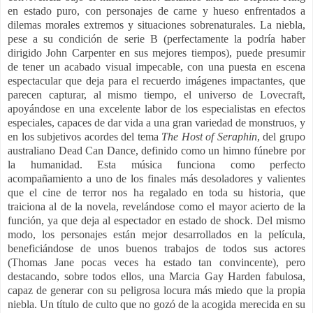
en estado puro, con personajes de carne y hueso enfrentados a
dilemas morales extremos y situaciones sobrenaturales. La niebla,
pese a su condición de serie B (perfectamente la podría haber
dirigido John Carpenter en sus mejores tiempos), puede presumir
de tener un acabado visual impecable, con una puesta en escena
espectacular que deja para el recuerdo imágenes impactantes, que
parecen capturar, al mismo tiempo, el universo de Lovecraft,
apoyándose en una excelente labor de los especialistas en efectos
especiales, capaces de dar vida a una gran variedad de monstruos, y
en los subjetivos acordes del tema
The Host of Seraphin
, del grupo
australiano Dead Can Dance, definido como un himno fúnebre por
la humanidad. Esta música funciona como perfecto
acompañamiento a uno de los finales más desoladores y valientes
que el cine de terror nos ha regalado en toda su historia, que
traiciona al de la novela, revelándose como el mayor acierto de la
función, ya que deja al espectador en estado de shock. Del mismo
modo, los personajes están mejor desarrollados en la película,
beneficiándose de unos buenos trabajos de todos sus actores
(Thomas Jane pocas veces ha estado tan convincente), pero
destacando, sobre todos ellos, una Marcia Gay Harden fabulosa,
capaz de generar con su peligrosa locura más miedo que la propia
niebla. Un título de culto que no gozó de la acogida merecida en su