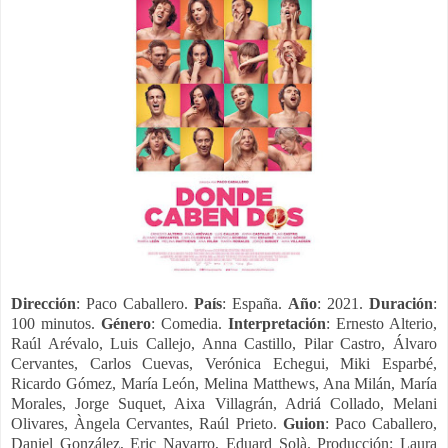
Dirección
: Paco Caballero.
País
: España.
Año
: 2021.
Duración
:
100 minutos.
Género
: Comedia.
Interpretación
: Ernesto Alterio,
Raúl Arévalo, Luis Callejo, Anna Castillo, Pilar Castro, Álvaro
Cervantes, Carlos Cuevas, Verónica Echegui, Miki Esparbé,
Ricardo Gómez, María León, Melina Matthews, Ana Milán, María
Morales, Jorge Suquet, Aixa Villagrán, Adriá Collado, Melani
Olivares, Àngela Cervantes, Raúl Prieto.
Guion
: Paco Caballero,
Daniel González, Eric Navarro, Eduard Solà. Producción:
Laura