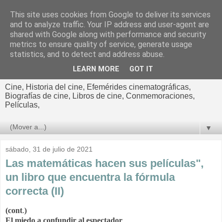
This site uses cookies from Google to deliver its services
El cultural
and to analyze traffic. Your IP address and user-agent are
shared with Google along with performance and security
cinematográfico de Jorge
metrics to ensure quality of service, generate usage
statistics, and to detect and address abuse.
Cano
LEARN MORE
GOT IT
Cine, Historia del cine, Efemérides cinematográficas,
Biografías de cine, Libros de cine, Conmemoraciones,
Películas,
▼
sábado, 31 de julio de 2021
Las matemáticas hacen sus películas",
un libro que encuentra la fórmula
correcta (II)
(
cont
.
)
El miedo a confundir al espectador