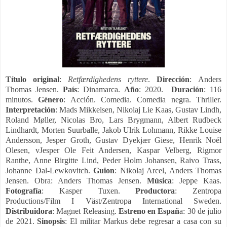
Título
original
:
Retfærdighedens
ryttere
.
Dirección
:
Anders
Thomas Jensen.
País
:
Dinamarca.
Año
:
2020
.
Duración
: 116
minutos.
Género
: Acción. Comedia. Comedia negra. Thriller.
Interpretación
: Mads Mikkelsen, Nikolaj Lie Kaas, Gustav Lindh,
Roland Møller, Nicolas Bro, Lars Brygmann, Albert Rudbeck
Lindhardt, Morten Suurballe, Jakob Ulrik Lohmann, Rikke Louise
Andersson, Jesper Groth, Gustav Dyekjær Giese, Henrik Noél
Olesen, vJesper Ole Feit Andersen, Kaspar Velberg, Rigmor
Ranthe, Anne Birgitte Lind, Peder Holm Johansen, Raivo Trass,
Johanne Dal-Lewkovitch.
Guion
: Nikolaj Arcel, Anders Thomas
Jensen. Obra: Anders Thomas Jensen.
Música
: Jeppe Kaas.
Fotografía
: Kasper Tuxen.
Productora
: Zentropa
Productions/Film I Väst/Zentropa International Sweden.
Distribuidora
: Magnet Releasing.
Estreno en Españ
a: 30 de julio
de 2021.
Sinopsis
:
El militar Markus debe regresar a casa con su