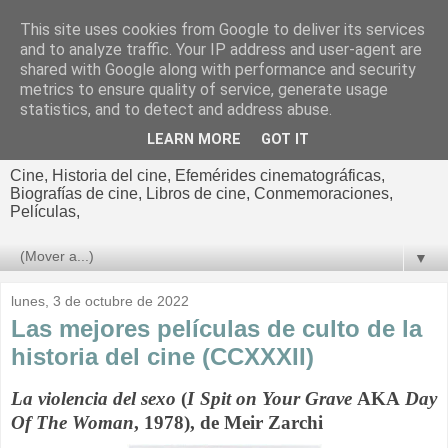
This site uses cookies from Google to deliver its services
El cultural
and to analyze traffic. Your IP address and user-agent are
shared with Google along with performance and security
cinematográfico de Jorge
metrics to ensure quality of service, generate usage
statistics, and to detect and address abuse.
Cano
LEARN MORE
GOT IT
Cine, Historia del cine, Efemérides cinematográficas,
Biografías de cine, Libros de cine, Conmemoraciones,
Películas,
▼
lunes, 3 de octubre de 2022
Las mejores películas de culto de la
historia del cine (CCXXXII)
La violencia del sexo
(
I Spit on Your Grave
AKA
Day
Of The Woman
, 1978), de Meir Zarchi