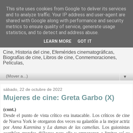
This site uses cookies from Google to deliver its services
El cultural
and to analyze traffic. Your IP address and user-agent are
shared with Google along with performance and security
cinematográfico de Jorge
metrics to ensure quality of service, generate usage
statistics, and to detect and address abuse.
Cano
LEARN MORE
GOT IT
Cine, Historia del cine, Efemérides cinematográficas,
Biografías de cine, Libros de cine, Conmemoraciones,
Películas,
▼
sábado, 22 de octubre de 2022
Mujeres de cine: Greta Garbo (X)
(cont.)
Desde el punto de vista crítico era inatacable. Los críticos de cine
de Nueva York le otorgaron dos veces su galardón a la mejor actriz
por
Anna Karenina
y
La damas de las camelias
. Los guionistas