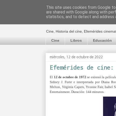
This site uses cookies from Google to 
are shared with Google along with per
El cultural c
statistics, and to detect and address 
Cine, Historia del cine, Efemérides cinema
Cine
Libros
Educación
miércoles, 12 de octubre de 2022
Efemérides de cine:
El
12 de octubre de 1972
se estrenó la pelícu
Sidney J. Furie e interpretada por Diana Ro
Melton,
Virginia Capers,
Yvonne Fair,
Isabel 
Entertainment. Duración: 144 minutos.