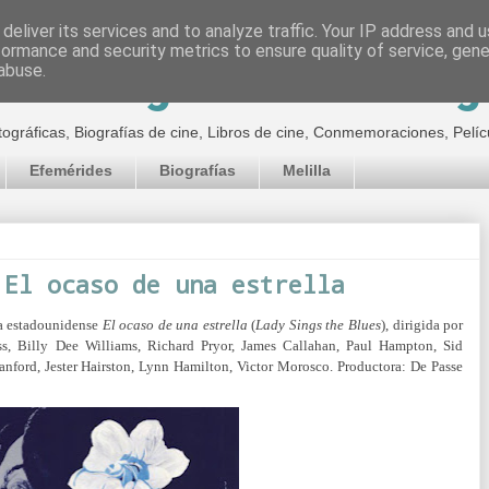
deliver its services and to analyze traffic. Your IP address and 
formance and security metrics to ensure quality of service, gen
inematográfico de Jor
abuse.
tográficas, Biografías de cine, Libros de cine, Conmemoraciones, Pelíc
Efemérides
Biografías
Melilla
 El ocaso de una estrella
la estadounidense
El ocaso de una
estrella
(
Lady Sings the Blues
), dirigida por
ss,
Billy Dee Williams,
Richard Pryor,
James Callahan,
Paul Hampton,
Sid
Sanford,
Jester Hairston,
Lynn Hamilton,
Victor Morosco.
Productora:
De Passe