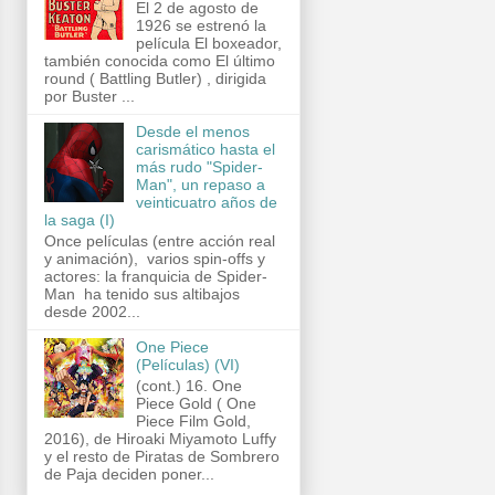
El 2 de agosto de
1926 se estrenó la
película El boxeador,
también conocida como El último
round ( Battling Butler) , dirigida
por Buster ...
Desde el menos
carismático hasta el
más rudo "Spider-
Man", un repaso a
veinticuatro años de
la saga (I)
Once películas (entre acción real
y animación), varios spin-offs y
actores: la franquicia de Spider-
Man ha tenido sus altibajos
desde 2002...
One Piece
(Películas) (VI)
(cont.) 16. One
Piece Gold ( One
Piece Film Gold,
2016), de Hiroaki Miyamoto Luffy
y el resto de Piratas de Sombrero
de Paja deciden poner...