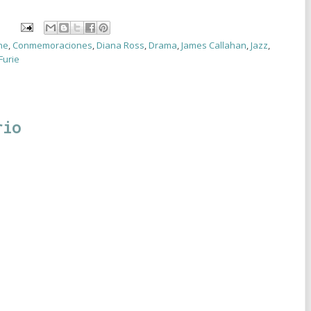
ne
,
Conmemoraciones
,
Diana Ross
,
Drama
,
James Callahan
,
Jazz
,
Furie
rio