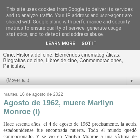
This site uses cookies from Google to deliver its services
El cultural
and to analyze traffic. Your IP address and user-agent are
shared with Google along with performance and security
cinematográfico de Jorge
metrics to ensure quality of service, generate usage
statistics, and to detect and address abuse.
Cano
LEARN MORE
GOT IT
Cine, Historia del cine, Efemérides cinematográficas,
Biografías de cine, Libros de cine, Conmemoraciones,
Películas,
▼
martes, 16 de agosto de 2022
Agosto de 1962, muere Marilyn
Monroe (I)
Hace sesenta años, el 4 de agosto de 1962 precisamente, la actriz
estadounidense fue encontrada muerta. Todo el mundo quedó
conmocionado. Y se vio en Marilyn Monroe a una víctima de