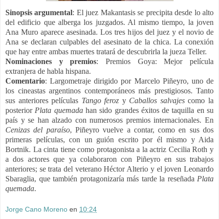
Sinopsis argumental
: El juez Makantasis se precipita desde lo alto
del edificio que alberga los juzgados. Al mismo tiempo, la joven
Ana Muro aparece asesinada. Los tres hijos del juez y el novio de
Ana se declaran culpables del asesinato de la chica. La conexión
que hay entre ambas muertes tratará de descubrirla la jueza Teller.
Nominaciones y premios
:
Premios Goya: Mejor película
extranjera de habla hispana.
Comentario
:
Largometraje dirigido por Marcelo Piñeyro, uno de
los cineastas argentinos contemporáneos más prestigiosos. Tanto
sus anteriores películas
Tango
feroz
y
Caballos salvajes
como la
posterior
Plata quemada
han sido grandes éxitos de taquilla en su
país y se han alzado con numerosos premios internacionales. En
Cenizas del paraíso
, Piñeyro vuelve a contar, como en sus dos
primeras películas, con un guión escrito por él mismo y Aida
Bortnik. La cinta tiene como protagonista a la actriz Cecilia Roth y
a dos actores que ya colaboraron con Piñeyro en sus trabajos
anteriores; se trata del veterano Héctor Alterio y el joven Leonardo
Sbaraglia, que también protagonizaría más tarde la reseñada
Plata
quemada
.
Jorge Cano Moreno
en
10:24