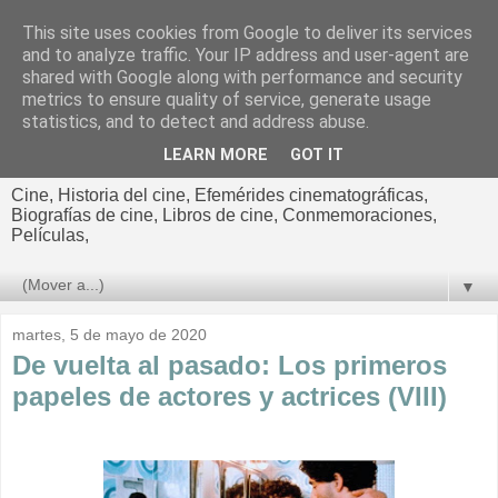
This site uses cookies from Google to deliver its services
El cultural
and to analyze traffic. Your IP address and user-agent are
shared with Google along with performance and security
cinematográfico de Jorge
metrics to ensure quality of service, generate usage
statistics, and to detect and address abuse.
Cano
LEARN MORE
GOT IT
Cine, Historia del cine, Efemérides cinematográficas,
Biografías de cine, Libros de cine, Conmemoraciones,
Películas,
▼
martes, 5 de mayo de 2020
De vuelta al pasado: Los primeros
papeles de actores y actrices (VIII)