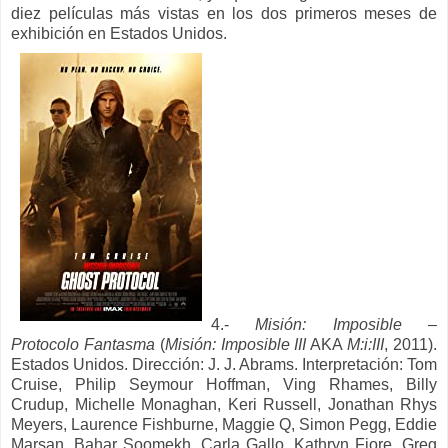
diez películas más vistas en los dos primeros meses de
exhibición en Estados Unidos.
4.-
Misión: Imposible –
Protocolo Fantasma
(
Misión: Imposible III
AKA
M:i:III
, 2011).
Estados Unidos. Dirección: J. J. Abrams. Interpretación: Tom
Cruise, Philip Seymour Hoffman, Ving Rhames, Billy
Crudup, Michelle Monaghan, Keri Russell, Jonathan Rhys
Meyers, Laurence Fishburne, Maggie Q, Simon Pegg, Eddie
Marsan, Bahar Soomekh, Carla Gallo, Kathryn Fiore, Greg