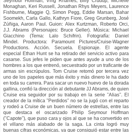
Seymour Hoffman, Ving Rhames, Billy Crudup, Michelle
Monaghan, Keri Russell, Jonathan Rhys Meyers, Laurence
Fishburne, Maggie Q, Simon Pegg, Eddie Marsan, Bahar
Soomekh, Carla Gallo, Kathryn Fiore, Greg Grunberg, José
Zúñiga, Aaron Paul.
Guion:
Alex Kurtzman, Roberto Orci,
J.J. Abrams (Personajes: Bruce Geller).
Música:
Michael
Giacchino (Tema: Lalo Schifrin).
Fotografía:
Daniel
Mindel.
Productora:
Paramount Pictures/Cruise-Wagner
Productions.
Acción. Secuela. Espionaje.
El agente
especial Ethan Hunt se ha retirado del servicio activo para
casarse. Sus jefes le piden que antes ayude a uno de los
hombres a los que entrenó, secuestrado por un traficante de
armas sin escrúpulos. Tom Cruise retomó por tercera vez
uno de los papeles que más éxito y más dinero le ha dado
en toda su carrera. Para sacar un nuevo huevo de la dorada
gallina, confió la dirección al debutante JJ Abrams, de quien
Cruise era seguidor por su trabajo en la serie ''Alias''. El
creador de la mítica ''Perdidos'' no se la jugó con el reparto
y rodeó a Cruise de un buen número de estrellas, entre las
que destaca el oscarizado Philip Seymour Hoffman
(''Capote''), que puso cara y ojos al que se ha convertido en
el villano más alabado de la saga. La cinta logró muy
buenas cifras económicas, ya que consiguió estar entre las