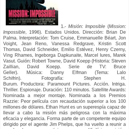
1.-
Misión: Imposible
(
Mission:
Impossible
, 1996). Estados Unidos. Dirección:
Brian De
Palma. Interpretación:
Tom Cruise, Emmanuelle Béart, Jon
Voight, Jean Reno, Vanessa Redgrave, Kristin Scott
Thomas, David Schneider, Emilio Estévez, Henry Czerny,
Ving Rhames, Ingeborga Dapkunaite, Marcel Iures, Marek
Vasut. Guión:
Robert Towne, David Koepp (Historia: Steven
Zaillian, David Koepp. Serie de TV: Bruce
Geller).
Música:
Danny Elfman (Tema: Lalo
Schifrin).
Fotografía:
Stephen H.
Burum.
Productora:
Paramount Pictures.
Acción. Intriga.
Thriller. Espionaje. Duración: 110 minutos.
Satellite Awards:
Nominada a mejor montaje.
Nominada a los Premios
Razzie: Peor película con recaudación superior a los 100
millones de dólares.
Ethan Hunt es un superespía capaz de
llevar a cabo la misión más peligrosa con la máxima
eficacia y elegancia. Forma parte de un competente equipo
dirigido por el agente Jim Phelps, que ha vuelto a reunir a