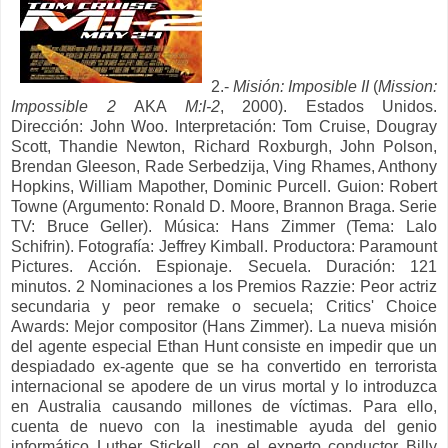
2.-
Misión: Imposible II
(
Mission:
Impossible 2
AKA
M:I-2
, 2000). Estados Unidos.
Dirección: John Woo. Interpretación: Tom Cruise, Dougray
Scott, Thandie Newton, Richard Roxburgh, John Polson,
Brendan Gleeson, Rade Serbedzija, Ving Rhames, Anthony
Hopkins, William Mapother, Dominic Purcell.
Guion:
Robert
Towne (Argumento: Ronald D. Moore, Brannon Braga. Serie
TV: Bruce Geller).
Música:
Hans Zimmer (Tema: Lalo
Schifrin).
Fotografía:
Jeffrey Kimball.
Productora:
Paramount
Pictures.
Acción. Espionaje. Secuela. Duración: 121
minutos.
2 Nominaciones a los Premios Razzie: Peor actriz
secundaria y peor remake o secuela;
Critics' Choice
Awards: Mejor compositor (Hans Zimmer).
La nueva misión
del agente especial Ethan Hunt consiste en impedir que un
despiadado ex-agente que se ha convertido en terrorista
internacional se apodere de un virus mortal y lo introduzca
en Australia causando millones de víctimas. Para ello,
cuenta de nuevo con la inestimable ayuda del genio
informático Luther Stickell, con el experto conductor Billy