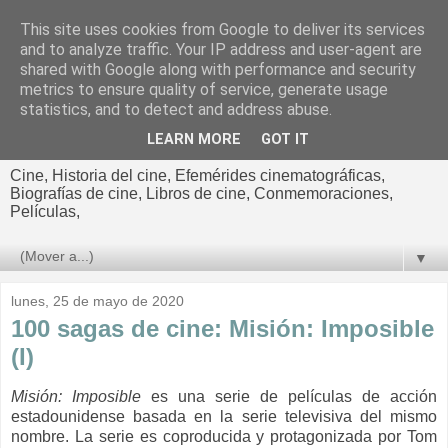
This site uses cookies from Google to deliver its services
El cultural
and to analyze traffic. Your IP address and user-agent are
shared with Google along with performance and security
cinematográfico de Jorge
metrics to ensure quality of service, generate usage
statistics, and to detect and address abuse.
Cano
LEARN MORE
GOT IT
Cine, Historia del cine, Efemérides cinematográficas,
Biografías de cine, Libros de cine, Conmemoraciones,
Películas,
▼
lunes, 25 de mayo de 2020
100 sagas de cine: Misión: Imposible
(I)
Misión: Imposible
es una serie de películas de acción
estadounidense basada en la serie televisiva del mismo
nombre. La serie es coproducida y protagonizada por Tom