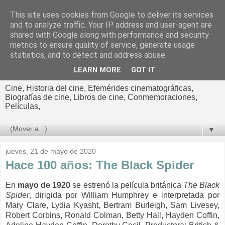
This site uses cookies from Google to deliver its services
El cultural
and to analyze traffic. Your IP address and user-agent are
shared with Google along with performance and security
cinematográfico de Jorge
metrics to ensure quality of service, generate usage
statistics, and to detect and address abuse.
Cano
LEARN MORE
GOT IT
Cine, Historia del cine, Efemérides cinematográficas,
Biografías de cine, Libros de cine, Conmemoraciones,
Películas,
▼
jueves, 21 de mayo de 2020
Hace 100 años: The Black Spider
En
mayo de 1920
se estrenó la película británica
The Black
Spider
, dirigida por William Humphrey e interpretada por
Mary Clare, Lydia Kyasht, Bertram Burleigh, Sam Livesey,
Robert Corbins, Ronald Colman, Betty Hall, Hayden Coffin,