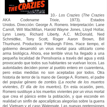
10.-
Los Crazies
(
The Crazies
AKA
Codename Trixie
, 1973). Estados
Unidos.
Dirección:
George A. Romero. Interpretación:
Lane
Carroll, Will MacMillan, Harold Wayne Jones, Lloyd Hollar,
Lynn Lowry, Richard Liberty, A.C. McDonald, Ned
Schmidtke, Tony Scott, Roger Aaron Brown, Bill
Thunhurst.
Productora:
Pittsburgh Films.
Hace tiempo, el
gobierno desarrolló un virus mortal para utilizarlo como
arma biológica. Ahora, ese terrible virus ha llegado a una
pequeña localidad de Pensilvania a través del agua y está
provocando que todos sus habitantes se vuelvan locos. Las
autoridades deciden poner al pueblo entero en cuarentena,
pero estas medidas no son aceptadas por todos. Otra
historia de terror de la mano de George A. Romero, el padre
del popular género de zombis (
La noche de los muertos
vivientes
,
El día de los
muertos
). En esta ocasión, pero,
Romero sustituye a los muertos vivientes por un virus mortal
que crea el pánico entre la población, y que esconde en
realidad un sinfín de apocalípticas alegorías sobre la guerra
del Vietnam y el caso Watergate. Las nuevas pretensiones