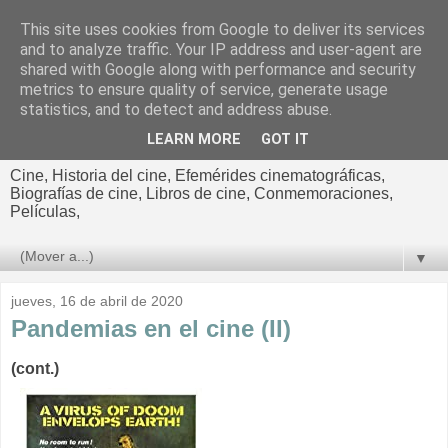
This site uses cookies from Google to deliver its services
El cultural
and to analyze traffic. Your IP address and user-agent are
shared with Google along with performance and security
cinematográfico de Jorge
metrics to ensure quality of service, generate usage
statistics, and to detect and address abuse.
Cano
LEARN MORE
GOT IT
Cine, Historia del cine, Efemérides cinematográficas,
Biografías de cine, Libros de cine, Conmemoraciones,
Películas,
▼
jueves, 16 de abril de 2020
Pandemias en el cine (II)
(cont.)