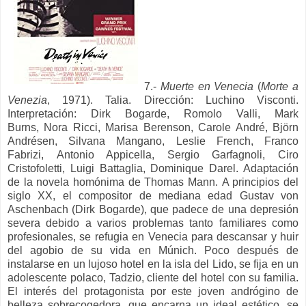
7.-
Muerte en Venecia
(
Morte a
Venezia
, 1971). Talia. Dirección: Luchino Visconti.
Interpretación: Dirk Bogarde,
Romolo Valli,
Mark
Burns,
Nora Ricci,
Marisa Berenson,
Carole André,
Björn
Andrésen,
Silvana Mangano,
Leslie French,
Franco
Fabrizi,
Antonio Appicella,
Sergio Garfagnoli,
Ciro
Cristofoletti,
Luigi Battaglia,
Dominique Darel. Adaptación
de la novela homónima de Thomas Mann.
A principios del
siglo XX, el compositor de mediana edad Gustav von
Aschenbach (Dirk Bogarde), que padece de una depresión
severa debido a varios problemas tanto familiares como
profesionales, se refugia en Venecia para descansar y huir
del agobio de su vida en Múnich.
Poco después de
instalarse en un lujoso hotel en la isla del Lido, se fija en un
adolescente polaco, Tadzio, cliente del hotel con su familia.
El interés del protagonista por este joven andrógino de
belleza sobrecogedora, que encarna un ideal estético, se