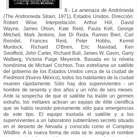
8.-
La amenaza de Andrómeda
(
The Andromeda Strain
, 1971). Estados Unidos. Dirección:
Robert Wise. Interpretación: Arthur Hill,
David
Wayne,
James Olson,
Kate Reid,
Paula Kell,
George
Mitchell,
Mark Jenkins,
Joe Di Reda,
Ramon Bieri,
Carl
Reindel,
Frances Reid,
Peter Hobbs,
Kermit
Murdock,
Richard O'Brien,
Eric Navidad,
Ken
Swofford,
John Carter,
Richard Bull,
James W. Gavin,
Garry
Walberg,
Victoria Paige Meyerink.
Basada en la nóvela
homónima de Michael Crichton.
Tras estrellarse un satélite
del gobierno de los Estados Unidos cerca de la ciudad de
Piedmont (Nuevo México), todos los habitantes de la ciudad
mueren rápidamente. Sólo hay dos supervivientes - un
hombre de sesenta y dos años y un niño de seis meses.
Ante la sospecha de que el satélite ha traído un germen
extraño, los militares activan un equipo de élite científica
que se había reunido previamente sólo para emergencias
de este tipo. El equipo traslada el satélite y a los
supervivientes a un laboratorio subterráneo secreto situado
en el desierto de Nevada y conocido como el Complejo
Wildfire.
A la nueva forma de vida se le asigna el nombre