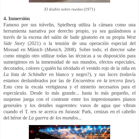
El diablo sobre ruedas
(1971)
4. Inmersión
Famoso por sus trávelin, Spielberg utiliza la cámara como una
herramienta narrativa por derecho propio, ya sea guiándonos a
través de la escena del salón de baile giratorio en su propia
West
Side Story
(2021) o la tensión de una operación especial del
Mossad en Múnich (
Munich
, 2008)
.
Sobre todo, el director sabe
como ningún otro utilizar todas las técnicas a su disposición para
sumergirnos en la inmensidad de sus mundos, efectos especiales,
decorados, colores (¿quién ha olvidado el vestido rojo de la niña en
La lista de Schindler
en blanco y negro?), y sus luces (todavía
estamos deslumbrados por las de
Encuentros en la tercera fase
).
Esto crea la escala vertiginosa y el misterio necesarios para el
espectáculo. Desde lo más grande... hasta lo más pequeño, el
suspense juega con el contraste entre los impresionantes planos
generales y los detalles sugerentes: vasos de agua que vibran
cuando el T. rex se acerca en Jurassic Park, cenizas en el cabello
del héroe de
La guerra de los mundo
s...