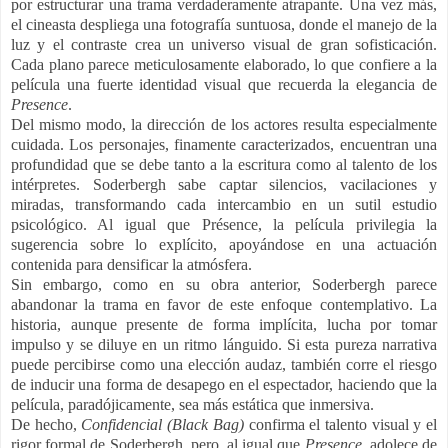
por estructurar una trama verdaderamente atrapante. Una vez más,
el cineasta despliega una fotografía suntuosa, donde el manejo de la
luz y el contraste crea un universo visual de gran sofisticación.
Cada plano parece meticulosamente elaborado, lo que confiere a la
película una fuerte identidad visual que recuerda la elegancia de
Presence
.
Del mismo modo, la dirección de los actores resulta especialmente
cuidada. Los personajes, finamente caracterizados, encuentran una
profundidad que se debe tanto a la escritura como al talento de los
intérpretes. Soderbergh sabe captar silencios, vacilaciones y
miradas, transformando cada intercambio en un sutil estudio
psicológico. Al igual que Présence, la película privilegia la
sugerencia sobre lo explícito, apoyándose en una actuación
contenida para densificar la atmósfera.
Sin embargo, como en su obra anterior, Soderbergh parece
abandonar la trama en favor de este enfoque contemplativo. La
historia, aunque presente de forma implícita, lucha por tomar
impulso y se diluye en un ritmo lánguido. Si esta pureza narrativa
puede percibirse como una elección audaz, también corre el riesgo
de inducir una forma de desapego en el espectador, haciendo que la
película, paradójicamente, sea más estática que inmersiva.
De hecho,
Confidencial (Black Bag)
confirma el talento visual y el
rigor formal de Soderbergh, pero, al igual que
Presence
, adolece de