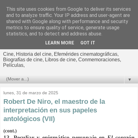
This site uses cookies from Google to deliver its services
El cultural
and to analyze traffic. Your IP address and user-agent are
shared with Google along with performance and security
cinematográfico de Jorge
metrics to ensure quality of service, generate usage
statistics, and to detect and address abuse.
Cano
LEARN MORE
GOT IT
Cine, Historia del cine, Efemérides cinematográficas,
Biografías de cine, Libros de cine, Conmemoraciones,
Películas,
▼
lunes, 31 de marzo de 2025
Robert De Niro, el maestro de la
interpretación en sus papeles
antológicos (VII)
(cont.)
13. Peculiar y enigmático personaje en
El corazón