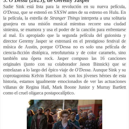
5.
O'Dessa
(2025), de
Geremy Jasper
Sadie Sink está lista para la revolución en su nueva película,
O'Dessa
, que se estrenó en SXSW antes de su estreno en Hulu. En
la película, la estrella de
Stranger Things
interpreta a una solitaria
granjera en una misión musical mientras recorre una ciudad
siniestra, se enamora y usa el poder de la canción para enfrentarse
al mal. Es apropiado que la segunda película del guionista y
director Geremy Jasper se estrenará en el prestigioso festival de
música de Austin, porque O'Dessa no es solo una película de
ciencia-ficción distópica, retrofuturista y de color caramelo, sino
también una ópera rock. Jasper compuso las 16 canciones
originales (junto con su colaborador Jason Binnick) que se
entrelazan a lo largo del épico viaje de
O'Dessa
. Aunque Sink y su
coprotagonista Kelvin Harrison Jr. son los jóvenes héroes de esta
historia, estamos igualmente emocionados de ver las actuaciones
villanas de Regina Hall, Mark Boone Junior y Murray Bartlett
como el cruel oligarca postapocalíptico.