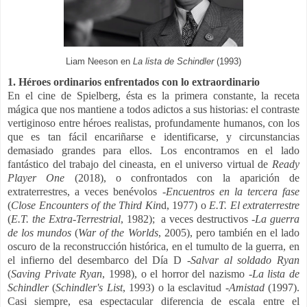
Liam Neeson en
La lista de Schindler
(1993)
1. Héroes ordinarios enfrentados con lo extraordinario
En el cine de Spielberg, ésta es la primera constante, la receta
mágica que nos mantiene a todos adictos a sus historias: el contraste
vertiginoso entre héroes realistas, profundamente humanos, con los
que es tan fácil encariñarse e identificarse, y circunstancias
demasiado grandes para ellos. Los encontramos en el lado
fantástico del trabajo del cineasta, en el universo virtual de
Ready
Player One
(2018), o confrontados con la aparición de
extraterrestres, a veces benévolos -
Encuentros en la tercera fase
(
Close Encounters of the Third Kin
d, 1977) o
E.T. El extraterrestre
(
E.T. the Extra-Terrestrial
, 1982);
a veces destructivos -
La guerra
de los mundos
(
War of the Worlds
, 2005
), pero también en el lado
oscuro de la reconstrucción histórica, en el tumulto de la guerra, en
el infierno del desembarco del Día D -
Salvar al soldado Ryan
(
Saving Private Ryan
, 1998),
o el horror del nazismo -
La lista de
Schindler
(
Schindler's List
, 1993
) o la esclavitud -
Amistad
(1997).
Casi siempre, esa espectacular diferencia de escala entre el