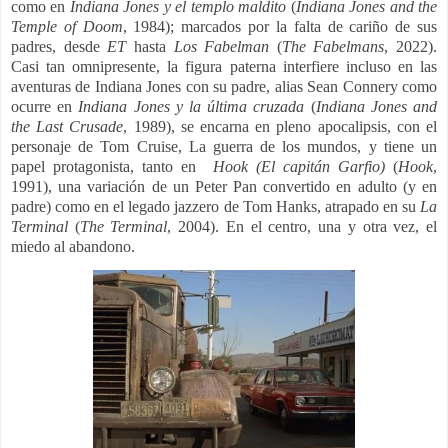
como en
Indiana Jones y el templo maldito
(
Indiana Jones and the
Temple of Doom
, 1984
); marcados por la falta de cariño de sus
padres, desde
ET
hasta
Los Fabelman
(
The Fabelmans
, 2022
).
Casi tan omnipresente, la figura paterna interfiere incluso en las
aventuras de Indiana Jones con su padre, alias Sean Connery como
ocurre en
Indiana Jones y la última cruzada
(
Indiana Jones and
the Last Crusade
, 1989
), se encarna en pleno apocalipsis, con el
personaje de Tom Cruise, La guerra de los mundos, y tiene un
papel protagonista, tanto en
Hook (El capitán Garfio)
(
Hook
,
1991), una variación de un Peter Pan convertido en adulto (y en
padre) como en el legado jazzero de Tom Hanks, atrapado en su
La
Terminal
(
The Terminal
, 2004). En el centro, una y otra vez, el
miedo al abandono.