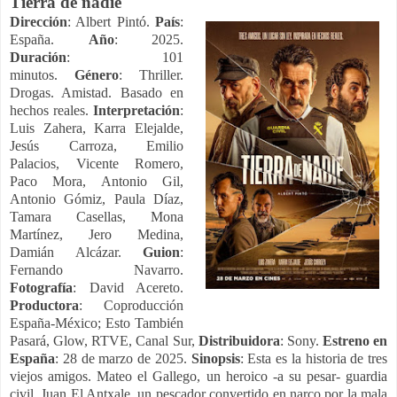
Tierra de nadie
Dirección
: Albert Pintó.
País
:
España.
Año
: 2025.
Duración
: 101
minutos.
Género
: Thriller.
Drogas. Amistad. Basado en
hechos reales.
Interpretación
:
Luis Zahera, Karra Elejalde,
Jesús Carroza, Emilio
Palacios, Vicente Romero,
Paco Mora, Antonio Gil,
Antonio Gómiz, Paula Díaz,
Tamara Casellas, Mona
Martínez, Jero Medina,
Damián Alcázar.
Guion
:
Fernando Navarro.
Fotografía
: David Acereto.
Productora
: Coproducción
España-México; Esto También
Pasará, Glow, RTVE, Canal Sur,
Distribuidora
: Sony.
Estreno en
España
: 28 de marzo de 2025.
Sinopsis
: Esta es la historia de tres
viejos amigos. Mateo el Gallego, un heroico -a su pesar- guardia
civil, Juan El Antxale, un pescador convertido en narco por la mala