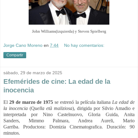
John Williams(izquierda) y Steven Spielberg
Jorge Cano Moreno
en
7:44
No hay comentarios:
Compartir
sábado, 29 de marzo de 2025
Efemérides de cine: La edad de la
inocencia
El
29 de marzo de 1975
se estrenó la película italiana
La edad de
la inocencia
(Q
uella età maliziosa
), dirigida por Silvio Amadio e
interpretada por
Nino Castelnuovo,
Gloria Guida,
Anita
Sanders,
Mimmo Palmara,
Andrea Aureli,
Mario
Garriba.
Productora:
Domizia Cinematografica. Duración: 90
minutos.