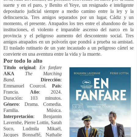
suerte y en el paro, y Benito el Yeye, un resignado e inteligente
depositario judicial siempre a medio camino entre la ley y la
delincuencia. Tres amigos separados por un lugar, Cádiz y un
momento, el presente. Atrapados los tres entre el abandono de las
instituciones, el violento e imparable ascenso del narco en la
provincia y el peligroso aumento del descontento social. Tres
amigos atrapados en un polvorín que pondrá a prueba su amistad.
El traslado rutinario de un yate incautado a un peligroso cártel se
convierte en una aventura entre la vida y la muerte.
Por todo lo alto
Título original
:
En fanfare
AKA
The Marching
Band
.
Dirección
:
Emmanuel Courcol.
País
:
Francia.
Año
: 2024.
Duración: 103 minutos.
Género
: Drama. Comedia.
Familia. Música.
Interpretación
: Benjamin
Lavernhe, Pierre Lottin, Sarah
Suco, Ludmila Mikaël,
Jacques Bonnaffé, Nathalie