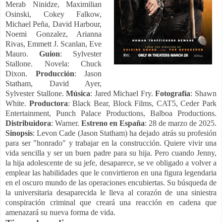
Merab Ninidze, Maximilian
Osinski, Cokey Falkow,
Michael Peña, David Harbour,
Noemi Gonzalez, Arianna
Rivas, Emmett J. Scanlan, Eve
Mauro.
Guion
: Sylvester
Stallone. Novela: Chuck
Dixon.
Producción
: Jason
Statham, David Ayer,
Sylvester Stallone.
Música
: Jared Michael Fry.
Fotografía
: Shawn
White.
Productora
: Black Bear, Block Films, CAT5, Ceder Park
Entertainment, Punch Palace Productions, Balboa Productions.
Distribuidora
: Warner.
Estreno en España
: 28 de marzo de 2025.
Sinopsis
: Levon Cade (Jason Statham) ha dejado atrás su profesión
para ser "honrado" y trabajar en la construcción. Quiere vivir una
vida sencilla y ser un buen padre para su hija. Pero cuando Jenny,
la hija adolescente de su jefe, desaparece, se ve obligado a volver a
emplear las habilidades que le convirtieron en una figura legendaria
en el oscuro mundo de las operaciones encubiertas. Su búsqueda de
la universitaria desaparecida le lleva al corazón de una siniestra
conspiración criminal que creará una reacción en cadena que
amenazará su nueva forma de vida.