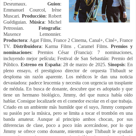
Desrumaux.
Guion
:
Emmanuel Courcol, Irène
Muscari.
Producción
: Robert
Guédiguian.
Música
: Michel
Petrossian.
Fotografía
:
Maxence Lemonnier.
Productora
: Agat Films, France 2 Cinema, Canal+, Ciné+, France
TV.
Distribuidora
: Karma Films , Caramel Films.
Premios y
nominaciones
: Premios César (Francia): 7 nominaciones,
incluyendo mejor película; Festival de San Sebastián: Premio del
Público.
Estreno en España
: 28 de marzo de 2025.
Sinopsis
: En
pleno ensayo, el prestigioso director de orquesta Thibault se
desploma sin razón aparente. Los médicos le dan una noticia
devastadora: padece leucemia y necesita con urgencia un trasplante
de médula. En busca de donante, descubre que es adoptado y que
tiene un hermano biológico, Jimmy, del que nunca había oído
hablar. Consigue localizarle en el comedor escolar en el que trabaja.
Criado en un ambiente más humilde que el suyo, Jimmy comparte
su pasión por la música, pero se limita a tocar el trombón en una
banda amateur. Aunque al principio ambos chocan, por sus
diferencias de clase, poco a poco irán acercándose, por lo que
Jimmy se ofrece como donante, mientras que Thibault le ayudará