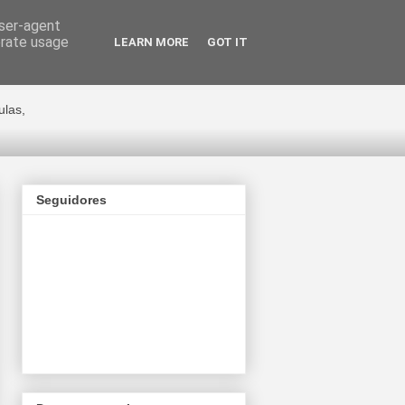
user-agent
erate usage
LEARN MORE
GOT IT
ge Cano
ulas,
Seguidores