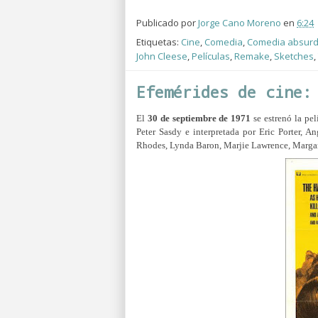
Publicado por
Jorge Cano Moreno
en
6:24
Etiquetas:
Cine
,
Comedia
,
Comedia absur
John Cleese
,
Películas
,
Remake
,
Sketches
,
Efemérides de cine:
El
30 de septiembre de 1971
se estrenó la pe
Peter Sasdy e interpretada por Eric Porter, 
Rhodes, Lynda Baron, Marjie Lawrence, Marga