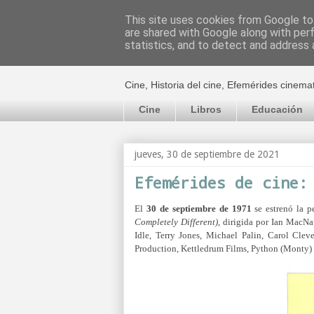
This site uses cookies from Google to 
are shared with Google along with per
El cultural c
statistics, and to detect and address 
Cine, Historia del cine, Efemérides cinema
Cine
Libros
Educación
jueves, 30 de septiembre de 2021
Efemérides de cine:
El
30 de septiembre de 1971
se estrenó la p
Completely Different)
, dirigida por Ian MacN
Idle, Terry Jones, Michael Palin, Carol Cle
Production, Kettledrum Films, Python (Monty) 