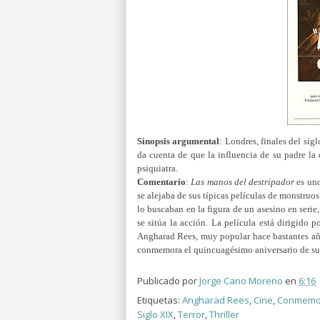
Sinopsis argumental
:
Londres, finales del sig
da cuenta de que la influencia de su padre la
psiquiatra.
Comentario
:
Las manos del destripador
es uno
se alejaba de sus típicas películas de monstruos
lo buscaban en la figura de un asesino en serie,
se sitúa la acción. La película está dirigido p
Angharad Rees, muy popular hace bastantes año
conmemora el quincuagésimo aniversario de su
Publicado por
Jorge Cano Moreno
en
6:16
Etiquetas:
Angharad Rees
,
Cine
,
Conmemo
Siglo XIX
,
Terror
,
Thriller