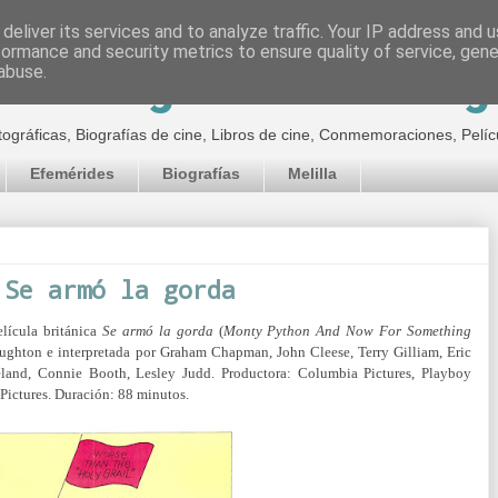
deliver its services and to analyze traffic. Your IP address and 
formance and security metrics to ensure quality of service, gen
inematográfico de Jor
abuse.
tográficas, Biografías de cine, Libros de cine, Conmemoraciones, Pelíc
Efemérides
Biografías
Melilla
 Se armó la gorda
elícula británica
Se armó la gorda
(
Monty Python And Now For Something
aughton e interpretada por Graham Chapman, John Cleese, Terry Gilliam, Eric
veland, Connie Booth, Lesley Judd. Productora: Columbia Pictures, Playboy
Pictures. Duración: 88 minutos.