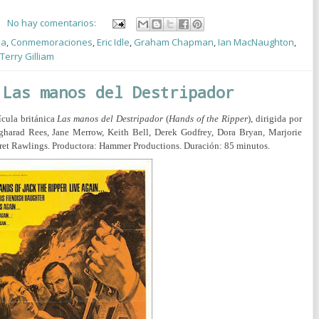
No hay comentarios:
da
,
Conmemoraciones
,
Eric Idle
,
Graham Chapman
,
Ian MacNaughton
,
Terry Gilliam
 Las manos del Destripador
lícula británica
Las manos del Destripador
(
Hands of the Ripper
), dirigida por
Angharad Rees, Jane Merrow, Keith Bell, Derek Godfrey, Dora Bryan, Marjorie
ret Rawlings.
Productora:
Hammer Productions. Duración: 85 minutos.