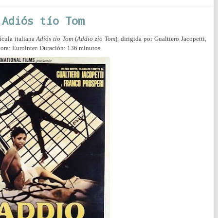
 Adiós tío Tom
ícula italiana
Adiós
tío
Tom
(
Addio
zio
Tom
), dirigida por Gualtiero Jacopetti,
ora: Eurointer. Duración: 136 minutos.