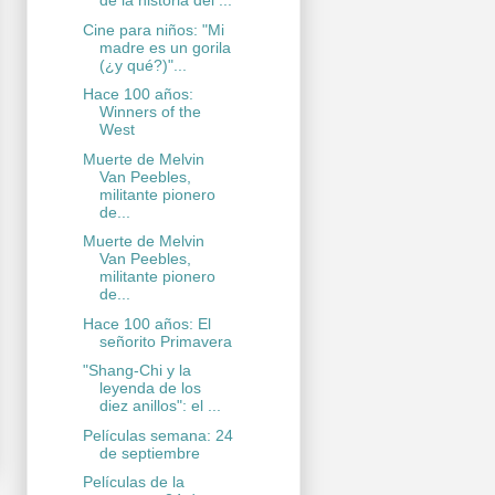
de la historia del ...
Cine para niños: "Mi
madre es un gorila
(¿y qué?)"...
Hace 100 años:
Winners of the
West
Muerte de Melvin
Van Peebles,
militante pionero
de...
Muerte de Melvin
Van Peebles,
militante pionero
de...
Hace 100 años: El
señorito Primavera
"Shang-Chi y la
leyenda de los
diez anillos": el ...
Películas semana: 24
de septiembre
Películas de la