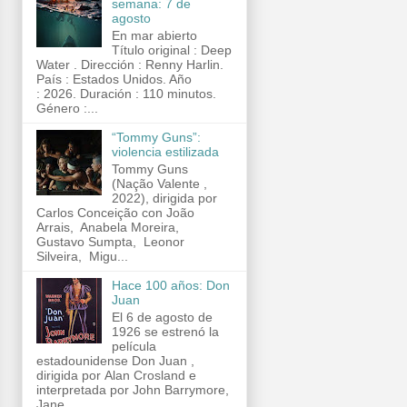
semana: 7 de
agosto
En mar abierto
Título original : Deep
Water . Dirección : Renny Harlin.
País : Estados Unidos. Año
: 2026. Duración : 110 minutos.
Género :...
“Tommy Guns”:
violencia estilizada
Tommy Guns
(Nação Valente ,
2022), dirigida por
Carlos Conceição con João
Arrais, Anabela Moreira,
Gustavo Sumpta, Leonor
Silveira, Migu...
Hace 100 años: Don
Juan
El 6 de agosto de
1926 se estrenó la
película
estadounidense Don Juan ,
dirigida por Alan Crosland e
interpretada por John Barrymore,
Jane...