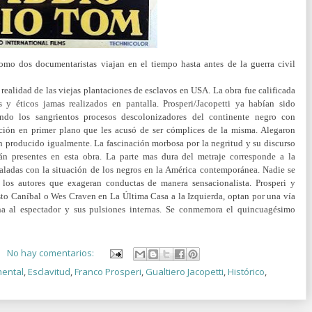
omo dos documentaristas viajan en el tiempo hasta antes de la guerra civil
 realidad de las viejas plantaciones de esclavos en USA. La obra fue calificada
y éticos jamas realizados en pantalla. Prosperi/Jacopetti ya habían sido
ando los sangrientos procesos descolonizadores del continente negro con
ión en primer plano que les acusó de ser cómplices de la misma. Alegaron
an producido igualmente. La fascinación morbosa por la negritud y su discurso
án presentes en esta obra. La parte mas dura del metraje corresponde a la
rcaladas con la situación de los negros en la América contemporánea. Nadie se
 los autores que exageran conductas de manera sensacionalista. Prosperi y
o Caníbal o Wes Craven en La Última Casa a la Izquierda, optan por una vía
na al espectador y sus pulsiones internas. Se conmemora el quincuagésimo
No hay comentarios:
ental
,
Esclavitud
,
Franco Prosperi
,
Gualtiero Jacopetti
,
Histórico
,