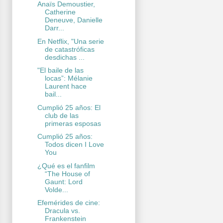
Anaïs Demoustier,
Catherine
Deneuve, Danielle
Darr...
En Netflix, "Una serie
de catastróficas
desdichas ...
"El baile de las
locas”: Mélanie
Laurent hace
bail...
Cumplió 25 años: El
club de las
primeras esposas
Cumplió 25 años:
Todos dicen I Love
You
¿Qué es el fanfilm
“The House of
Gaunt: Lord
Volde...
Efemérides de cine:
Dracula vs.
Frankenstein