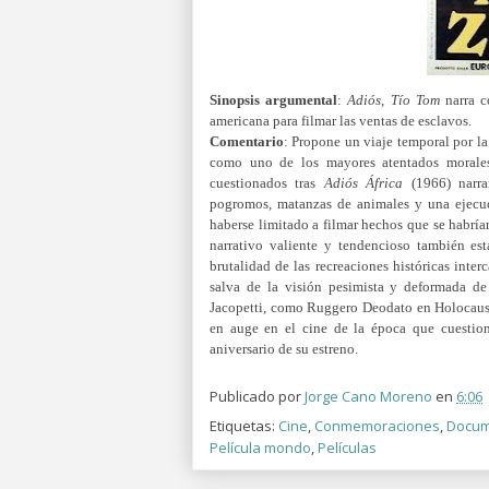
Sinopsis
argumental
:
Adiós
,
Tío
Tom
narra c
americana para filmar las ventas de esclavos.
Comentario
: Propone un viaje temporal por la
como uno de los mayores atentados morales 
cuestionados tras
Adiós África
(1966) narr
pogromos, matanzas de animales y una ejecuc
haberse limitado a filmar hechos que se habrí
narrativo valiente y tendencioso también est
brutalidad de las recreaciones históricas inte
salva de la visión pesimista y deformada de
Jacopetti, como Ruggero Deodato en Holocaust
en auge en el cine de la época que cuestio
aniversario de su estreno.
Publicado por
Jorge Cano Moreno
en
6:06
Etiquetas:
Cine
,
Conmemoraciones
,
Docum
Película mondo
,
Películas