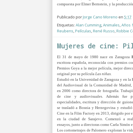
compuesta por Elmer Bernstein, y la producció
Publicado por
Jorge Cano Moreno
en
5:17
Etiquetas:
Alan Cumming
,
Animales
,
Años 
Reubens
,
Películas
,
René Russo
,
Robbie C
Mujeres de cine: Pi
El 31 de mayo de 1980 nace en Zaragoza
escritora española,​ reconocida con premios c
Premios Goya a la mejor película, mejor direc
original​ por su película
Las niñas.
Estudió en la Universidad de Zaragoza y en la
del Audiovisual de la Comunidad de Madrid,
en 2006 como directora de fotografía. Trabajó
de cine y audiovisuales. Además fue p
especialidades, escritura y dirección de guio
se trasladó a Bosnia y Herzegovina y estudió
Cine en la Film Factory en 2013, dirigido por e
en la ciudad de Sarajevo. Comenzó a reali
ensayos, junto a directoras como Carla Simón 
Los cortometrajes de Palomero exploran la vid