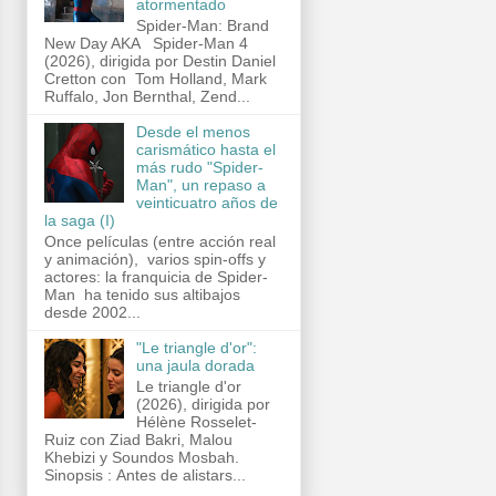
atormentado
Spider-Man: Brand
New Day AKA Spider-Man 4
(2026), dirigida por Destin Daniel
Cretton con Tom Holland, Mark
Ruffalo, Jon Bernthal, Zend...
Desde el menos
carismático hasta el
más rudo "Spider-
Man", un repaso a
veinticuatro años de
la saga (I)
Once películas (entre acción real
y animación), varios spin-offs y
actores: la franquicia de Spider-
Man ha tenido sus altibajos
desde 2002...
"Le triangle d'or":
una jaula dorada
Le triangle d'or
(2026), dirigida por
Hélène Rosselet-
Ruiz con Ziad Bakri, Malou
Khebizi y Soundos Mosbah.
Sinopsis : Antes de alistars...