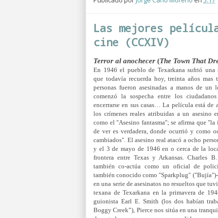
Publicado por
Jorge Cano Moreno
en
5:17
Las mejores películ
cine (CCXIV)
Terror al anochecer
(
The Town That Dr
En 1946 el pueblo de Texarkana sufrió una s
que todavía recuerda hoy, treinta años mas 
personas fueron asesinadas a manos de un 
comenzó la sospecha entre los ciudadano
encerrarse en sus casas… La película está d
los crímenes reales atribuidas a un asesino 
como el "Asesino fantasma"; se afirma que "la i
de ver es verdadera, donde ocurrió y como oc
cambiados". El asesino real atacó a ocho perso
y el 3 de mayo de 1946 en o cerca de la loca
frontera entre Texas y Arkansas. Charles B.
también co-actúa como un oficial de polic
también conocido como "Sparkplug" ("Bujía")-, e
en una serie de asesinatos no resueltos que tuv
texana de Texarkana en la primavera de 19
guionista Earl E. Smith (los dos habían tra
Boggy Creek”), Pierce nos sitúa en una tranq