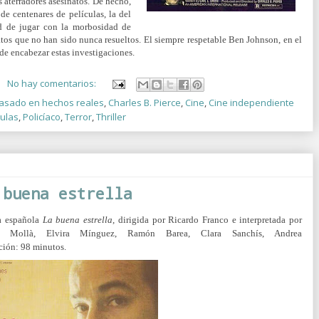
 aterradores asesinatos. De hecho,
de centenares de películas, la del
dad de jugar con la morbosidad de
atos que no han sido nunca resueltos. El siempre respetable Ben Johnson, en el
 de encabezar estas investigaciones.
No hay comentarios:
asado en hechos reales
,
Charles B. Pierce
,
Cine
,
Cine independiente
culas
,
Policíaco
,
Terror
,
Thriller
 buena estrella
la española
La buena estrella
, dirigida por Ricardo Franco e interpretada por
di Mollà, Elvira Mínguez, Ramón Barea, Clara Sanchís, Andrea
ción: 98 minutos.