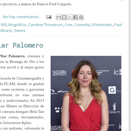
n ejecutiva, a manos de Francis Ford Coppola.
No hay comentarios:
1930
,
Biográfico
,
Caroline Thompson
,
Cine
,
Comedia
,
Efemérides
,
Paul
oltrane
,
Simios
lar Palomero
Pilar Palomero
, cineasta y
omo la Biznaga de Oro o los
ción novel y al mejor guion
 Escuela de Cinematografía y
 la ECAM, donde se graduó
 como escritora y guionista
rofesora en esas mismas
nes y audiovisuales, En 2013
 un Máster en Dirección de
l cineasta húngaro Béla Tarr
zar cortos, documentales,
en
Generation Kplus
.
a con realismo, valorando la