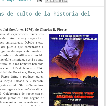
No hay comentarios:
as de culto de la historia del
eaded Sundown
, 1976), de Charles B. Pierce
erie de experiencias traumáticas
tarde. Entre marzo y mayo cinco
loco enmascarado. Debido a esto
s del pueblo que comenzaron a
e algún modo vagamente basada en
en serie no identificado conocido
ncreíble historia que está a punto
urrió, sólo los nombres han sido
nas entre el 22 de febrero de 1946
lidad de Texarkana, Texas, en la
 Pierce dirige y produce -quien
ía inepto llamado A.C. Benson,
ste aterrador ‘thriller’ basándose
ieron lugar en la norteña localidad
46. Colaborando de nuevo con el
bajado juntos en “The Legend of
uila comunidad norteamericana que