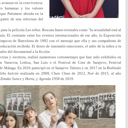
 avanzar en la convivencia.
nes humanas y los valores
 que Palomero aborda en la
partir de una relectura del
para la película
Las niñas
. Rescata frases textuales como "la sexualidad está al
cula. El contraste entre los eventos internacionales de ese año, la Exposición
límpicos de Barcelona de 1992 con el mensaje que ella y sus compañeras de
a educación recibida. El deseo de transmitir emociones, el salto de la niñez a la
salto del documental a la ficción.
ctora y escritora, realizó numerosos cortometrajes que han sido exhibidos en
en Varsovia, Lisboa, San Luis o el Festival de Cine de Sarajevo, Festival
 de Málaga. En 2016 participó en el Sarajevo Talents y en 2017 en la Berlinale
Niño balcón
​ realizada en 2009,
Chan Chan
​ de 2012,
Noé
de 2015, al año
7
Zimsko Sunce
y
Horta
,​ y
Agenda 1958
de 2019.