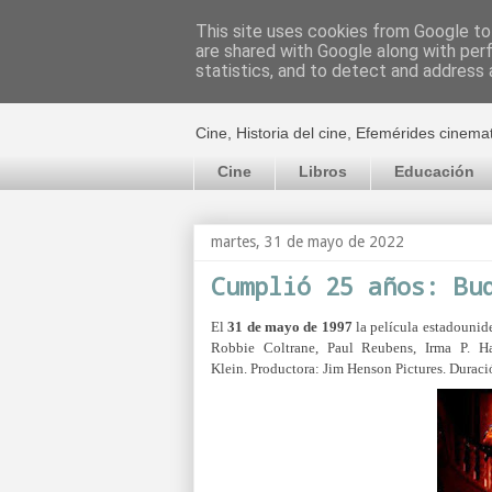
This site uses cookies from Google to 
are shared with Google along with per
El cultural c
statistics, and to detect and address 
Cine, Historia del cine, Efemérides cinema
Cine
Libros
Educación
martes, 31 de mayo de 2022
Cumplió 25 años: Bu
El
31 de mayo de 1997
la película estadouni
Robbie Coltrane, Paul Reubens, Irma P. Ha
Klein.
Productora:
Jim Henson Pictures. Duraci