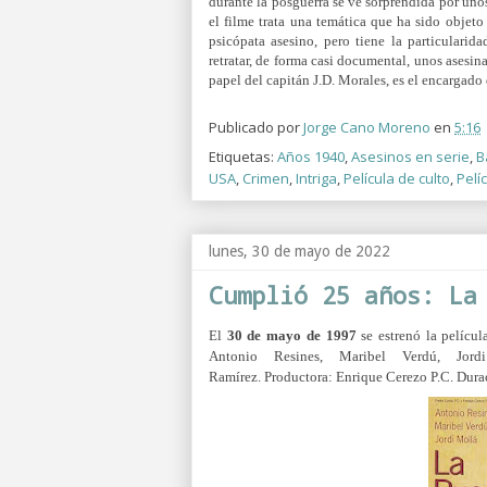
durante la posguerra se ve sorprendida por unos
el filme trata una temática que ha sido objeto 
psicópata asesino, pero tiene la particulari
retratar, de forma casi documental, unos asesin
papel del capitán J.D. Morales, es el encargado
Publicado por
Jorge Cano Moreno
en
5:16
Etiquetas:
Años 1940
,
Asesinos en serie
,
B
USA
,
Crimen
,
Intriga
,
Película de culto
,
Pelí
lunes, 30 de mayo de 2022
Cumplió 25 años: La
El
30 de mayo de 1997
se estrenó la pelícu
Antonio Resines, Maribel Verdú, Jor
Ramírez.
Productora:
Enrique Cerezo P.C. Dura