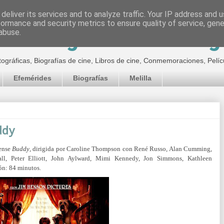
deliver its services and to analyze traffic. Your IP address and 
formance and security metrics to ensure quality of service, gen
inematográfico de Jor
abuse.
tográficas, Biografías de cine, Libros de cine, Conmemoraciones, Pelíc
Efemérides
Biografías
Melilla
ddy
dense
Buddy
, dirigida por Caroline Thompson con René Russo, Alan Cumming,
ll, Peter Elliott, John Aylward, Mimi Kennedy, Jon Simmons, Kathleen
ón: 84 minutos.