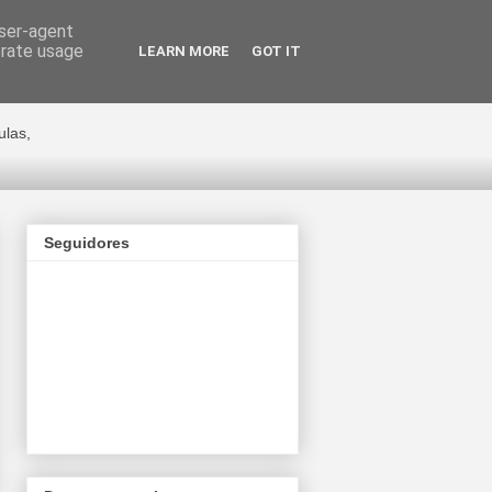
user-agent
erate usage
LEARN MORE
GOT IT
ge Cano
ulas,
Seguidores