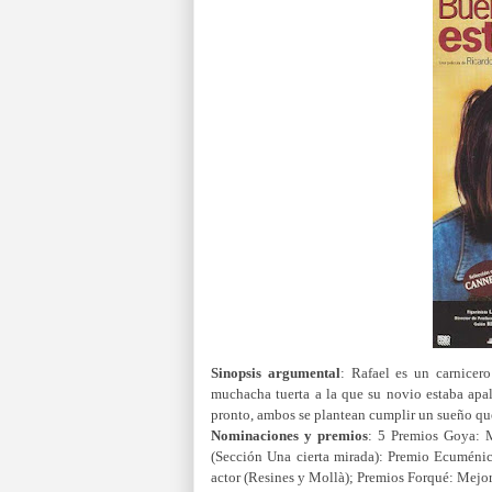
Sinopsis
argumental
:
Rafael es un carnicero
muchacha tuerta a la que su novio estaba apa
pronto, ambos se p
lantean cumplir un sueño que
Nominaciones y premios
: 5 Premios Goya: M
(Sección Una cierta mirada): Premio Ecuméni
actor (Resines y Mollà);
Premios Forqué: Mejor