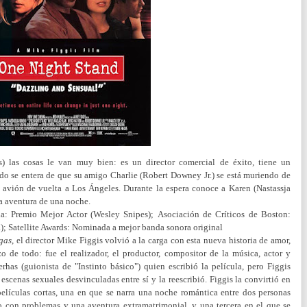
 las cosas le van muy bien: es un director comercial de éxito, tiene un
do se entera de que su amigo Charlie (Robert Downey Jr.) se está muriendo de
 avión de vuelta a Los Ángeles. Durante la espera conoce a Karen (Nastassja
a aventura de una noche.
ia: Premio Mejor Actor (Wesley Snipes);
Asociación de Críticos de Boston:
.);
Satellite Awards: Nominada a mejor banda sonora original
gas
, el director Mike Figgis volvió a la carga con esta nueva historia de amor,
o de todo: fue el realizador, el productor, compositor de la música, actor y
rhas (guionista de "Instinto básico") quien escribió la película, pero Figgis
scenas sexuales desvinculadas entre sí y la reescribió. Figgis la convirtió en
elículas cortas, una en que se narra una noche romántica entre dos personas
o con problemas y una aventura extramatrimonial, y una tercera en el que se