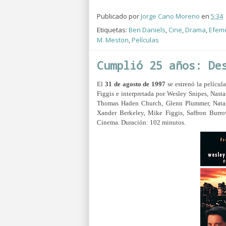
Publicado por
Jorge Cano Moreno
en
5:34
Etiquetas:
Ben Daniels
,
Cine
,
Drama
,
Efem
M. Meston
,
Películas
Cumplió 25 años: De
El
31 de agosto de 1997
se estrenó la pelícu
Figgis e interpretada por Wesley Snipes, Nast
Thomas Haden Church, Glenn Plummer, Natali
Xander Berkeley, Mike Figgis, Saffron Burr
Cinema
. Duración: 102 minutos.