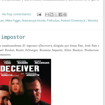
No hay comentarios:
lan
,
Mike Figgis
,
Nastassja Kinski
,
Películas
,
Robert Downey Jr.
,
Wesley
 impostor
ula estadounidense
El impostor
(
Deceiver
), dirigida por Jonas Pate, Josh Pate e
ael Rooker, Renée Zellweger, Rosanna Arquette, Ellen Burstyn. Productora:
 minutos.