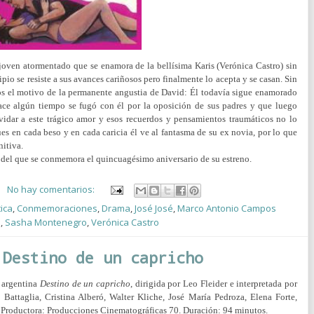
 joven atormentado que se enamora de la bellísima Karis (Verónica Castro) sin
ncipio se resiste a sus avances cariñosos pero finalmente lo acepta y se casan. Sin
s el motivo de la permanente angustia de David: Él todavía sigue enamorado
ce algún tiempo se fugó con él por la oposición de sus padres y que luego
idar a este trágico amor y esos recuerdos y pensamientos traumáticos no lo
ues en cada beso y en cada caricia él ve al fantasma de su ex novia, por lo que
nitiva.
del que se conmemora el quincuagésimo aniversario de su estreno.
No hay comentarios:
ica
,
Conmemoraciones
,
Drama
,
José José
,
Marco Antonio Campos
o
,
Sasha Montenegro
,
Verónica Castro
 Destino de un capricho
a argentina
Destino de un capricho
, dirigida por Leo Fleider e interpretada por
Battaglia, Cristina Alberó, Walter Kliche, José María Pedroza, Elena Forte,
.
Productora:
Producciones Cinematográficas 70. Duración: 94 minutos.