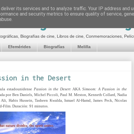
deliver its services and to analyze traffic. Your IP address and 
formance and security metrics to ensure quality of service, gen
inematográfico de Jor
abuse.
tográficas, Biografías de cine, Libros de cine, Conmemoraciones, Pelíc
Efemérides
Biografías
Melilla
ssion in the Desert
cula estadounidense
Passion in the Desert
AKA
Simoom: A Passion in the
tada por
Ben Daniels,
Michel Piccoli,
Paul M. Meston,
Kenneth Collard,
Nadia
Ali,
Habis Hussein,
Tasheen Kwalda,
Ismael Al-Hamd,
James Peck,
Nicolas
nd-Film.
Duración: 91 minutos.