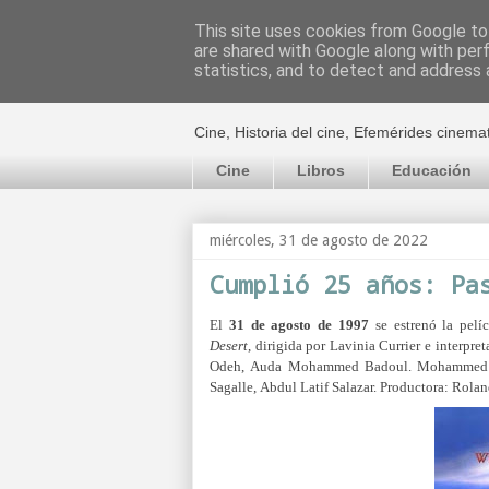
This site uses cookies from Google to 
are shared with Google along with per
El cultural c
statistics, and to detect and address 
Cine, Historia del cine, Efemérides cinema
Cine
Libros
Educación
miércoles, 31 de agosto de 2022
Cumplió 25 años: Pa
El
31 de agosto de 1997
se estrenó la pelí
Desert
,
dirigida por Lavinia Currier e interpre
Odeh,
Auda Mohammed Badoul.
Mohammed 
Sagalle,
Abdul Latif Salazar. Productora: Rola