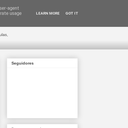
user-agent
erate usage
LEARN MORE
GOT IT
ge Cano
ulas,
Seguidores