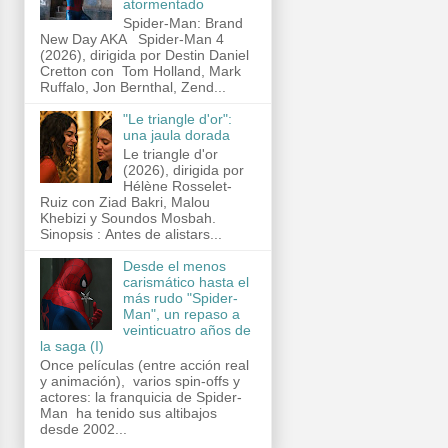
atormentado
Spider-Man: Brand
New Day AKA Spider-Man 4
(2026), dirigida por Destin Daniel
Cretton con Tom Holland, Mark
Ruffalo, Jon Bernthal, Zend...
"Le triangle d'or":
una jaula dorada
Le triangle d'or
(2026), dirigida por
Hélène Rosselet-
Ruiz con Ziad Bakri, Malou
Khebizi y Soundos Mosbah.
Sinopsis : Antes de alistars...
Desde el menos
carismático hasta el
más rudo "Spider-
Man", un repaso a
veinticuatro años de
la saga (I)
Once películas (entre acción real
y animación), varios spin-offs y
actores: la franquicia de Spider-
Man ha tenido sus altibajos
desde 2002...