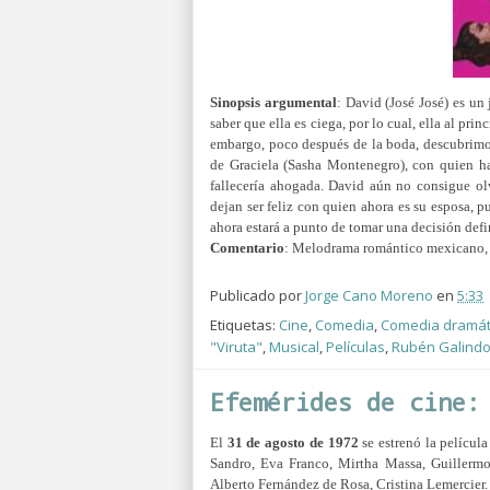
Sinopsis argumental
:
David (José José) es un
saber que ella es ciega, por lo cual, ella al pri
embargo, poco después de la boda, descubrimo
de Graciela (Sasha Montenegro), con quien ha
fallecería ahogada.
David aún no consigue olv
dejan ser feliz con quien ahora es su esposa, p
ahora estará a punto de tomar una decisión defi
Comentario
: Melodrama romántico mexicano, 
Publicado por
Jorge Cano Moreno
en
5:33
Etiquetas:
Cine
,
Comedia
,
Comedia dramát
"Viruta"
,
Musical
,
Películas
,
Rubén Galind
Efemérides de cine:
El
31 de agosto de 1972
se estrenó la películ
Sandro, Eva Franco, Mirtha Massa, Guillermo 
Alberto Fernández de Rosa, Cristina Lemercier