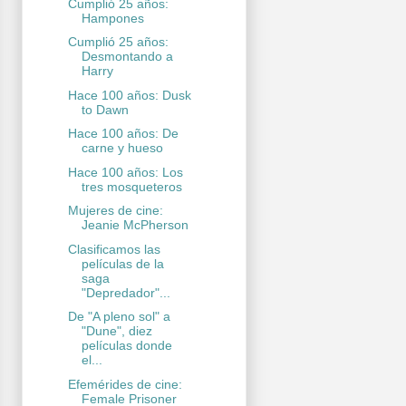
Cumplió 25 años:
Hampones
Cumplió 25 años:
Desmontando a
Harry
Hace 100 años: Dusk
to Dawn
Hace 100 años: De
carne y hueso
Hace 100 años: Los
tres mosqueteros
Mujeres de cine:
Jeanie McPherson
Clasificamos las
películas de la
saga
"Depredador"...
De "A pleno sol" a
"Dune", diez
películas donde
el...
Efemérides de cine:
Female Prisoner