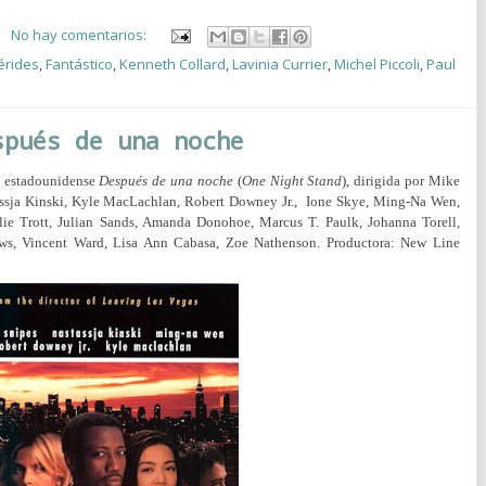
No hay comentarios:
érides
,
Fantástico
,
Kenneth Collard
,
Lavinia Currier
,
Michel Piccoli
,
Paul
spués de una noche
la estadounidense
Después de una noche
(
One Night Stand
), dirigida por Mike
assja Kinski, Kyle MacLachlan, Robert Downey Jr.,
Ione Skye, Ming-Na Wen,
e Trott, Julian Sands, Amanda Donohoe, Marcus T. Paulk, Johanna Torell,
ows, Vincent Ward, Lisa Ann Cabasa, Zoe Nathenson.
Productora:
New Line