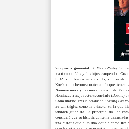
Sinopsis argumental
:
A Max (Wesley Snipes)
matrimonio feliz y dos hijos estupendos. Cuan
SIDA, va a Nueva York a verlo, pero pierde el
Kinski), una hermosa mujer con la que tiene un
Nominaciones y premios
:
Festival de Venec
Nominada a mejor actor secundario (Downey Jr
Comentario
:
Tras la aclamada
Leaving Las Ve
no tan trágica como la primera, en la que hiz
también guionista. En principio, fue Joe Eszte
consideró que su historia contenía demasiadas e
una historia que él mismo definió como tres p
casadas, otra en que se muestra un matrimoni