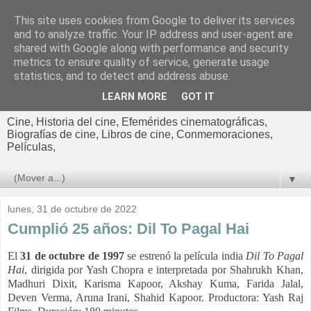
This site uses cookies from Google to deliver its services
El cultural
and to analyze traffic. Your IP address and user-agent are
shared with Google along with performance and security
cinematográfico de Jorge
metrics to ensure quality of service, generate usage
statistics, and to detect and address abuse.
Cano
LEARN MORE
GOT IT
Cine, Historia del cine, Efemérides cinematográficas,
Biografías de cine, Libros de cine, Conmemoraciones,
Películas,
▼
lunes, 31 de octubre de 2022
Cumplió 25 años: Dil To Pagal Hai
El
31 de octubre de 1997
se estrenó la película india
Dil To Pagal
Hai
, dirigida por Yash Chopra e interpretada por Shahrukh Khan,
Madhuri Dixit, Karisma Kapoor, Akshay Kuma, Farida Jalal,
Deven Verma, Aruna Irani, Shahid Kapoor. Productora:
Yash Raj