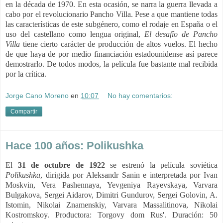
en la década de 1970. En esta ocasión, se narra la guerra llevada a
cabo por el revolucionario Pancho Villa. Pese a que mantiene todas
las características de este subgénero, como el rodaje en España o el
uso del castellano como lengua original,
El desafío de Pancho
Villa
tiene cierto carácter de producción de altos vuelos. El hecho
de que haya de por medio financiación estadounidense así parece
demostrarlo. De todos modos, la película fue bastante mal recibida
por la crítica.
Jorge Cano Moreno
en
10:07
No hay comentarios:
Compartir
Hace 100 años: Polikushka
El
31 de octubre de 1922
se estrenó la película soviética
Polikushka
, dirigida por Aleksandr Sanin e interpretada por Ivan
Moskvin, Vera Pashennaya, Yevgeniya Rayevskaya, Varvara
Bulgakova, Sergei Aidarov, Dimitri Gundurov, Sergei Golovin, A.
Istomin, Nikolai Znamenskiy, Varvara Massalitinova, Nikolai
Kostromskoy. Productora: Torgovy dom Rus'. Duración: 50