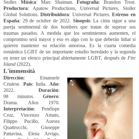
Stoller.
Música
: Marc Shaiman.
Fotografía
: Brandon Trost.
Productora
:
Apatow Productions, Universal Pictures, Stoller
Global Solutions.
Distribuidora
: Universal Pictures.
Estreno en
España
: 29 de octubre de 2022.
Sinopsis
:
La cinta sigue a una
pareja sentimental de dos hombres que tratan de superar sus
traumas pasados. A medida que los sentimientos aumenten, el
compromiso será mayor y eso es algo con lo que deberán lidiar si
quieren mantener su relación amorosa. Es la cuarta comedia
romántica LGBT de un importante estudio heredado y la segunda
en tener un elenco principal abiertamente LGBT, después de
Fire
Island
(2022).
L'immensità
Dirección
: Emanuele
Crialese.
País
: Italia.
Año
:
2022.
Duración
:
98 minutos.
Género
:
Drama. Años 1970.
Interpretación
: Penélope
Cruz, Vincenzo Amato,
Filippo Pucillo, Aurora
Quattrocchi, Giuseppe
Pattavina, Elena Arvigo,