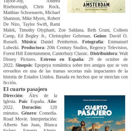
Taylor-Joy, Andrea
Riseborough, Chris Rock,
Matthias Schoenaerts, Michael
Shannon, Mike Myers, Robert
De Niro, Taylor Swift, Rami
Malek, Timothy Olyphant, Zoe Saldana, Beth Grant, Colleen
Camp, Ed Begley Jr., Christopher Gehrman.
Guion
: David O.
Russell.
Música
: Daniel Pemberton.
Fotografía
: Emmanuel
Lubezki.
Productora
:
20th Century Studios, Regency Television,
Forest Hill Entertainment, Canterbury Classic.
Distribuidora
: Walt
Disney Pictures.
Estreno en España
: 29 de octubre de
2022.
Sinopsis
:
Epopeya romántica sobre tres amigos que se ven
envueltos en una de las tramas secretas más impactantes de la
historia de Estados Unidos. Basada en hechos que se mezclan con
ficción.
El cuarto pasajero
Dirección
: Álex de la
Iglesia.
País
: España.
Año
:
2022.
Duración
: 120
minutos.
Género
: Comedia.
Road Movie. Interpretación:
Alberto San Juan, Blanca
Suárez, Ernesto Alterio,