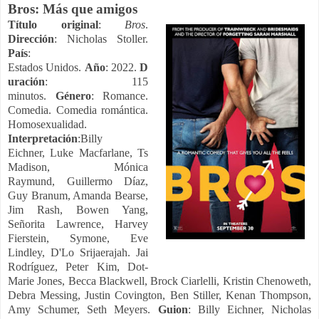
Bros: Más que amigos
Título original
:
Bros
.
Dirección
: Nicholas Stoller.
País
:
Estados Unidos.
Año
:
2022.
D
uración
:
115
minutos.
Género
: Romance.
Comedia. Comedia romántica.
Homosexualidad.
Interpretación
:
Billy
Eichner,
Luke Macfarlane,
Ts
Madison,
Mónica
Raymund,
Guillermo Díaz,
Guy Branum, Amanda Bearse,
Jim Rash, Bowen Yang,
Señorita Lawrence, Harvey
Fierstein, Symone, Eve
Lindley, D'Lo Srijaerajah. Jai
Rodríguez, Peter Kim, Dot-
Marie Jones, Becca Blackwell,
Brock Ciarlelli, Kristin Chenoweth,
Debra Messing, Justin Covington, Ben Stiller, Kenan Thompson,
Amy Schumer, Seth Meyers.
Guion
: Billy Eichner, Nicholas