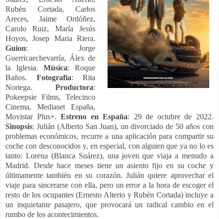
Rubén Cortada, Carlos
Areces, Jaime Ordóñez,
Carolo Ruiz, María Jesús
Hoyos, Josep Maria Riera.
Guion
: Jorge
Guerricaechevarría, Álex de
la Iglesia.
Música
: Roque
Baños.
Fotografía
: Rita
Noriega.
Productora
:
Pokeepsie Films, Telecinco
Cinema, Mediaset España,
Movistar Plus+.
Estreno en España
: 29 de octubre de 2022.
Sinopsis
: Julián (Alberto San Juan), un divorciado de 50 años con
problemas económicos, recurre a una aplicación para compartir su
coche con desconocidos y, en especial, con alguien que ya no lo es
tanto: Lorena (Blanca Suárez), una joven que viaja a menudo a
Madrid. Desde hace meses tiene un asiento fijo en su coche y
últimamente también en su corazón. Julián quiere aprovechar el
viaje para sincerarse con ella, pero un error a la hora de escoger el
resto de los ocupantes (Ernesto Alterio y Rubén Cortada) incluye a
un inquietante pasajero, que provocará un radical cambio en el
rumbo de los acontecimientos.