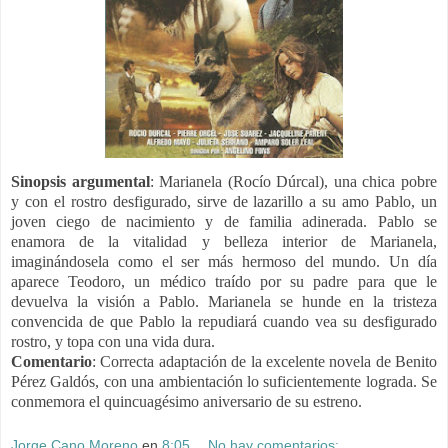
Sinopsis argumental
: Marianela (Rocío Dúrcal), una chica pobre
y con el rostro desfigurado, sirve de lazarillo a su amo Pablo, un
joven ciego de nacimiento y de familia adinerada. Pablo se
enamora de la vitalidad y belleza interior de Marianela,
imaginándosela como el ser más hermoso del mundo. Un día
aparece Teodoro, un médico traído por su padre para que le
devuelva la visión a Pablo. Marianela se hunde en la tristeza
convencida de que Pablo la repudiará cuando vea su desfigurado
rostro, y topa con una vida dura.
Comentario
: Correcta adaptación de la excelente novela de Benito
Pérez Galdós, con una ambientación lo suficientemente lograda. Se
conmemora el quincuagésimo aniversario de su estreno.
Jorge Cano Moreno
en
8:05
No hay comentarios: