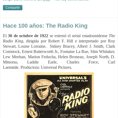
Compartir
Hace 100 años: The Radio King
El
30 de octubre de 1922
se estrenó el serial estadounidense
The
Radio King
, dirigida por Robert F. Hill e interpretado por Roy
Stewart, Louise Lorraine, Sidney Bracey
, 
Albert J. Smith, Clark
Comstock, Ernest Butterworth Jr., Fontaine La Rue, Slim Whitaker,
Lew Meehan, Marion Feducha
, 
Helen Broneau
, 
Joseph North
, 
D.
Mitsoras
, 
Laddie Earle,
Charles Force
, 
Carl
Laemmle
. Productora: Universal Pictures. 