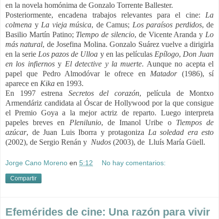
en la novela homónima de Gonzalo Torrente Ballester.
Posteriormente, encadena trabajos relevantes para el cine:
La
colmena
y
La vieja música
, de Camus;
Los paraísos perdidos
, de
Basilio Martín Patino;
Tiempo de silencio
, de Vicente Aranda y
Lo
más natural
, de Josefina Molina. Gonzalo Suárez vuelve a dirigirla
en la serie
Los pazos de Ulloa
y en las películas
Epílogo
,
Don Juan
en los infiernos
y
El detective y la muerte
. Aunque no acepta el
papel que Pedro Almodóvar le ofrece en
Matador
(1986), sí
aparece en
Kika
en 1993.
En 1997 estrena
Secretos del corazón
, película de Montxo
Armendáriz candidata al Óscar de Hollywood por la que consigue
el Premio Goya a la mejor actriz de reparto. Luego interpreta
papeles breves en
Plenilunio
, de Imanol Uribe o
Tiempos de
azúcar
, de Juan Luis Iborra y protagoniza
La soledad era esto
(2002), de Sergio Renán y
Nudos
(2003), de Lluís María Güell.
Jorge Cano Moreno
en
5:12
No hay comentarios:
Compartir
Efemérides de cine: Una razón para vivir