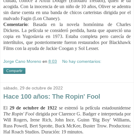
ciudad, conoce a Artful Dodger (Edouard Trebaol), quien le da
acogida. Con la inocencia de un niño de 10 años, Oliver se adentra
sin darse cuenta en una banda de chicos carteristas dirigida por el
malvado Fagin (Lon Chaney).
Comentario
: Basada en la novela homónima de Charles
Dickens.
La película se consideró perdida, hasta que apareció una
copia en Yugoslavia en 1973. Estaba completa pero carecía de
intertítulos, que posteriormente fueron restaurados por Blackhawk
Films con la ayuda de Jackie Coogan y Sol Lesser.
Jorge Cano Moreno
en
8:03
No hay comentarios:
Compartir
sábado, 29 de octubre de 2022
Hace 100 años: The Ropin' Fool
El
29 de octubre de 1922
se estrenó la película estadounidense
The Ropin' Fool
dirigida por Clarence G. Badger e interpretada por
Will Rogers, Irene Rich, John Ince, Guinn 'Big Boy' Williams,
Russ Powell, Bert Sprotte, Buck McKee, Buster Trow. Productora:
Hal Roach Studios. Duración: 19 minutos.