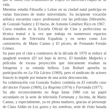
vida.
Mientras estudia Filosofía y Letras en su ciudad natal participa en
varias funciones de teatro universitario. Su incipiente vocación
artística encuentra cauce profesional con las películas
Ditirambo
,
de Gonzalo Suárez y
El
hueso
, de Antonio Giménez Rico en 1967.
Cursa estudios en la Escuela Oficial de Cine y perfecciona su
técnica teatral a la vez que trabaja en numerosos espacios
dramáticos de Televisión Española y en series como
Los
camioneros
, de Mario Camus y
El pícaro
, de Fernando Fernán
Gómez.
Su paso por el cine a comienzos de la década de 1970 se reduce al
spaghetti western (
El sol bajo la tierra
,
El bandido Malpelo
) y
películas de escasa proyección que únicamente resaltan su
fotogenia y su rotunda belleza. Luis Buñuel aprueba su
participación en
La Vía Láctea
(1969), pero el sindicato de actores
francés lo impide por tratarse de una actriz desconocida.
Su colaboración con Gonzalo Suárez continúa en
El extraño caso
del doctor Fausto
(1969),
La Regenta
(1974) y
Parranda
(1977).
Su alto reconocimiento no llega hasta 1980 con un papel
secundario en la serie de televisión
Fortunata y Jacinta
, de Mario
Camus, y especialmente, ya en plena madurez, gracias al personaje
de Clara Aldán en
Los gozos y las sombras
, serie de éxito basada