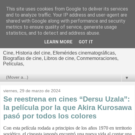
This site uses cookies from Google to deliver its services
El cultural
and to analyze traffic. Your IP address and user-agent are
shared with Google along with performance and security
cinematográfico de Jorge
metrics to ensure quality of service, generate usage
statistics, and to detect and address abuse.
Cano
LEARN MORE
GOT IT
Cine, Historia del cine, Efemérides cinematográficas,
Biografías de cine, Libros de cine, Conmemoraciones,
Películas,
▼
viernes, 29 de marzo de 2024
Se reestrena en cines “Dersu Uzala”:
la película por la que Akira Kurosawa
pasó por todos los colores
Con esta película rodada a principios de los años 1970 en territorio
soviético, el cineasta japonés encontró una nueva vida al contar una