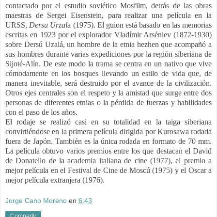
contactado por el estudio soviético Mosfilm, detrás de las obras
maestras de Sergei Eisenstein, para realizar una película en la
URSS,
Dersu Urzal
a (1975). El guion está basado en las memorias
escritas en 1923 por el explorador Vladímir Arséniev (1872-1930)​
sobre Dersú Uzalá, un hombre de la etnia hezhen que acompañó a
sus hombres durante varias expediciones por la región siberiana de
Sijoté-Alín. De este modo la trama se centra en un nativo que vive
cómodamente en los bosques llevando un estilo de vida que, de
manera inevitable, será destruido por el avance de la civilización.​
Otros ejes centrales son el respeto y la amistad que surge entre dos
personas de diferentes etnias o la pérdida de fuerzas y habilidades
con el paso de los años.
El rodaje se realizó casi en su totalidad en la taiga siberiana
convirtiéndose en la primera película dirigida por Kurosawa rodada
fuera de Japón. También es la única rodada en formato de 70 mm.
La película obtuvo varios premios​ entre los que destacan el David
de Donatello de la academia italiana de cine (1977), el premio a
mejor película en el Festival de Cine de Moscú (1975) y el Oscar a
mejor película extranjera (1976).
Jorge Cano Moreno
en
6:43
Compartir