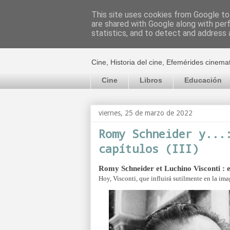
This site uses cookies from Google to 
are shared with Google along with per
El cultural c
statistics, and to detect and address 
Cine, Historia del cine, Efemérides cinema
Cine
Libros
Educación
viernes, 25 de marzo de 2022
Romy Schneider y...
capítulos (III)
Romy Schneider et Luchino Visconti : en
Hoy, Visconti, que influirá sutilmente en la imag