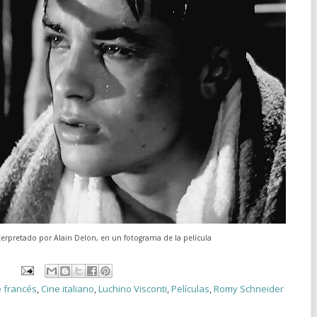
terpretado por Alain Delon, en un fotograma de la película
e francés
,
Cine italiano
,
Luchino Visconti
,
Películas
,
Romy Schneider