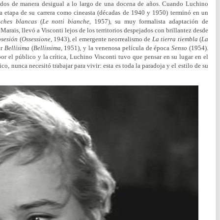
uidos de manera desigual a lo largo de una docena de años. Cuando Luchino
a etapa de su carrera como cineasta (décadas de 1940 y 1950) terminó en un
ches blancas
(
Le notti bianche
, 1957), su muy formalista adaptación de
rais, llevó a Visconti lejos de los territorios despejados con brillantez desde
sesión
(
Ossessione
, 1943), el emergente neorrealismo de
La tierra tiembla
(
La
ar
Bellísima
(
Bellissima
, 1951), y la venenosa película de época
Senso
(1954).
por el público y la crítica, Luchino Visconti tuvo que pensar en su lugar en el
co, nunca necesitó trabajar para vivir: esta es toda la paradoja y el estilo de su