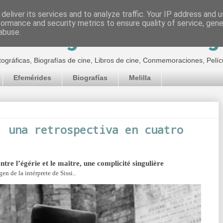
deliver its services and to analyze traffic. Your IP address and 
formance and security metrics to ensure quality of service, gen
inematográfico de Jor
abuse.
tográficas, Biografías de cine, Libros de cine, Conmemoraciones, Pelíc
Efemérides
Biografías
Melilla
: una retrospectiva en cuatro
tre l’égérie et le maître, une complicité singulière
en de la intérprete de Sissi..