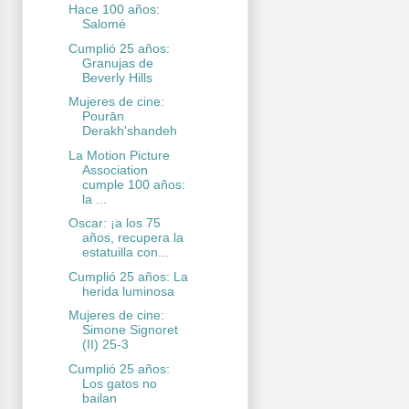
Hace 100 años:
Salomé
Cumplió 25 años:
Granujas de
Beverly Hills
Mujeres de cine:
Pourān
Derakh'shandeh
La Motion Picture
Association
cumple 100 años:
la ...
Oscar: ¡a los 75
años, recupera la
estatuilla con...
Cumplió 25 años: La
herida luminosa
Mujeres de cine:
Simone Signoret
(II) 25-3
Cumplió 25 años:
Los gatos no
bailan