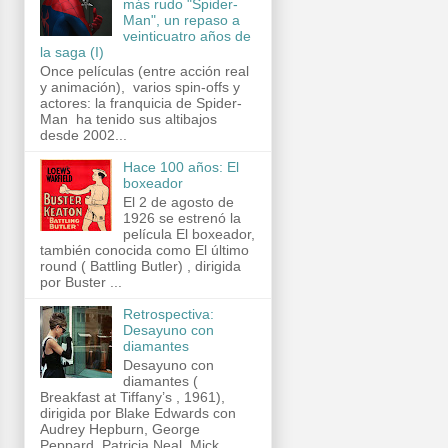
más rudo "Spider-
Man", un repaso a
veinticuatro años de
la saga (I)
Once películas (entre acción real
y animación), varios spin-offs y
actores: la franquicia de Spider-
Man ha tenido sus altibajos
desde 2002...
Hace 100 años: El
boxeador
El 2 de agosto de
1926 se estrenó la
película El boxeador,
también conocida como El último
round ( Battling Butler) , dirigida
por Buster ...
Retrospectiva:
Desayuno con
diamantes
Desayuno con
diamantes (
Breakfast at Tiffany’s , 1961),
dirigida por Blake Edwards con
Audrey Hepburn, George
Peppard, Patricia Neal, Mick...