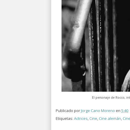
El personaje de Rocco, in
Publicado por
Jorge Cano Moreno
en
5:40
Etiquetas:
Actrices
,
Cine
,
Cine alemán
,
Cin