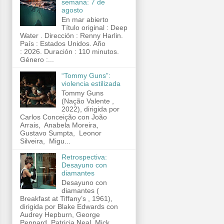
semana: 7 de
agosto
En mar abierto
Título original : Deep
Water . Dirección : Renny Harlin.
País : Estados Unidos. Año
: 2026. Duración : 110 minutos.
Género :...
“Tommy Guns”:
violencia estilizada
Tommy Guns
(Nação Valente ,
2022), dirigida por
Carlos Conceição con João
Arrais, Anabela Moreira,
Gustavo Sumpta, Leonor
Silveira, Migu...
Retrospectiva:
Desayuno con
diamantes
Desayuno con
diamantes (
Breakfast at Tiffany’s , 1961),
dirigida por Blake Edwards con
Audrey Hepburn, George
Peppard, Patricia Neal, Mick...