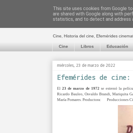
This site uses cookies from Google to 
are shared with Google along with per
El cultural c
statistics, and to detect and address 
Cine, Historia del cine, Efemérides cinema
Cine
Libros
Educación
miércoles, 23 de marzo de 2022
Efemérides de cine:
El
23 de marzo de 1972
se estrenó la pelíc
Ricardo Bauleo, Osvaldo Brandi, Mariquita Gal
María Pomares.
Productora:
Producciones Ci