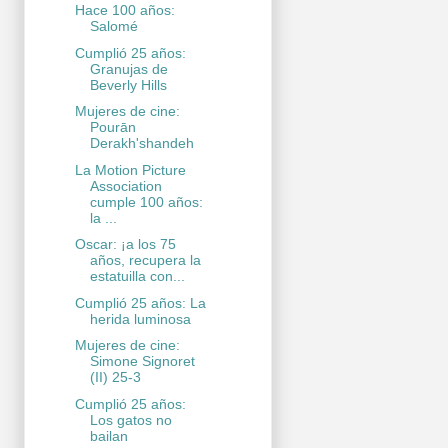
Hace 100 años:
Salomé
Cumplió 25 años:
Granujas de
Beverly Hills
Mujeres de cine:
Pourān
Derakh'shandeh
La Motion Picture
Association
cumple 100 años:
la ...
Oscar: ¡a los 75
años, recupera la
estatuilla con...
Cumplió 25 años: La
herida luminosa
Mujeres de cine:
Simone Signoret
(II) 25-3
Cumplió 25 años:
Los gatos no
bailan