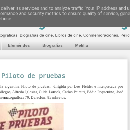
deliver its services and to analyze traffic. Your IP address and 
formance and security metrics to ensure quality of service, gen
inematográfico de Jor
abuse.
tográficas, Biografías de cine, Libros de cine, Conmemoraciones, Pelíc
Efemérides
Biografías
Melilla
 Piloto de pruebas
ula argentina Piloto de pruebas, dirigida por Leo Fleider e interpretada por
legos, Alfredo Iglesias, Gilda Lousek, Carlos Pairetti, Eddie Pequenino, José
nematográficas 70. Duración: 85 minutos.