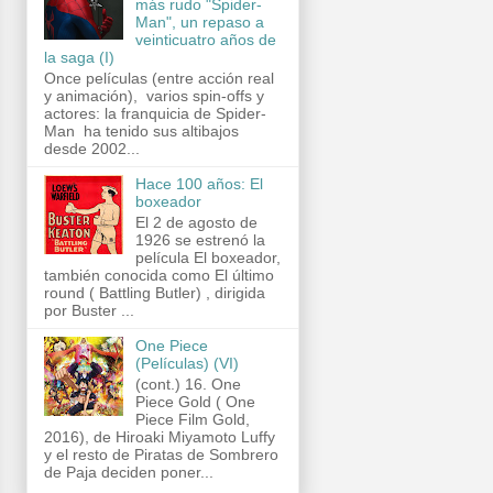
más rudo "Spider-
Man", un repaso a
veinticuatro años de
la saga (I)
Once películas (entre acción real
y animación), varios spin-offs y
actores: la franquicia de Spider-
Man ha tenido sus altibajos
desde 2002...
Hace 100 años: El
boxeador
El 2 de agosto de
1926 se estrenó la
película El boxeador,
también conocida como El último
round ( Battling Butler) , dirigida
por Buster ...
One Piece
(Películas) (VI)
(cont.) 16. One
Piece Gold ( One
Piece Film Gold,
2016), de Hiroaki Miyamoto Luffy
y el resto de Piratas de Sombrero
de Paja deciden poner...