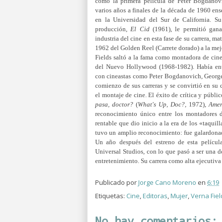
como la primera película de Peter Bogdano
varios años a finales de la década de 1960 en
en la Universidad del Sur de California. S
producción,
El Cid
(1961), le permitió gana
industria del cine en esta fase de su carrera, m
1962 del Golden Reel (Carrete dorado) a la mej
Fields saltó a la fama como montadora de cine
del Nuevo Hollywood (1968-1982). Había ent
con cineastas como Peter Bogdanovich, George
comienzo de sus carreras y se convirtió en su
el montaje de cine. El éxito de crítica y públi
pasa, doctor?
(
What's Up, Doc?,
1972),
Amer
reconocimiento único entre los montadores 
rentable que dio inicio a la era de los «taqui
tuvo un amplio reconocimiento: fue galardonad
Un año después del estreno de esta películ
Universal Studios, con lo que pasó a ser una de
entretenimiento. Su carrera como alta ejecutiva
Publicado por
Jorge Cano Moreno
en
6:19
Etiquetas:
Cine
,
Editoras
,
Mujer
,
Verna Fiel
No hay comentarios: