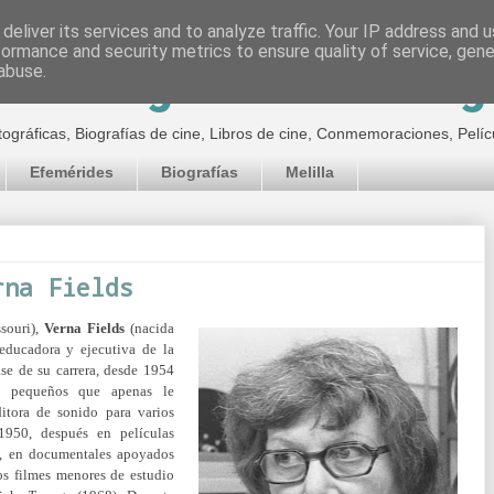
deliver its services and to analyze traffic. Your IP address and 
formance and security metrics to ensure quality of service, gen
inematográfico de Jor
abuse.
tográficas, Biografías de cine, Libros de cine, Conmemoraciones, Pelíc
Efemérides
Biografías
Melilla
rna Fields
souri),
Verna Fields
(nacida
educadora y ejecutiva de la
ase de su carrera, desde 1954
os pequeños que apenas le
itora de sonido para varios
1950, después en películas
, en documentales apoyados
os filmes menores de estudio