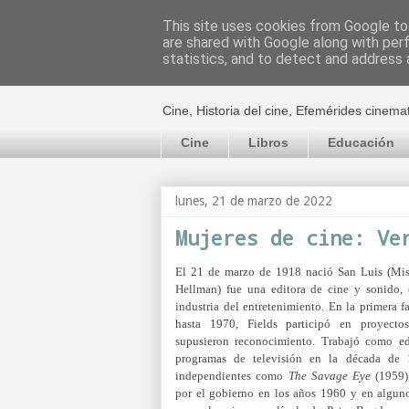
This site uses cookies from Google to 
are shared with Google along with per
El cultural c
statistics, and to detect and address 
Cine, Historia del cine, Efemérides cinema
Cine
Libros
Educación
lunes, 21 de marzo de 2022
Mujeres de cine: Ve
El 21 de marzo de 1918 nació
San Luis (Mis
Hellman) fue una editora de cine y sonido, 
industria del entretenimiento. En la primera f
hasta 1970, Fields participó en proyect
supusieron reconocimiento. Trabajó como ed
programas de televisión en la década de 
independientes como
The Savage Eye
(1959)
por el gobierno en los años 1960 y en algun