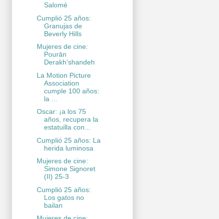
Salomé
Cumplió 25 años:
Granujas de
Beverly Hills
Mujeres de cine:
Pourān
Derakh'shandeh
La Motion Picture
Association
cumple 100 años:
la ...
Oscar: ¡a los 75
años, recupera la
estatuilla con...
Cumplió 25 años: La
herida luminosa
Mujeres de cine:
Simone Signoret
(II) 25-3
Cumplió 25 años:
Los gatos no
bailan
Mujeres de cine: