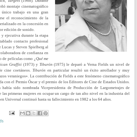
vich,
Targets
(1968). Durante
señó montaje cinematográfico
u único trabajo en una gran
rse el reconocimiento de la
aterializado en la concesión en
or edición de sonido.
 y ejecutiva durante la etapa
ablado contacto profesional
 Lucas y Steven Spielberg al
 colaboradora de confianza en
co de películas como
¿Qué me
ican Graffiti
(1973) y
Tiburón
(1975) le deparó a Verna Fields un nivel de
de cine coetáneos.
Tiburón
en particular resultó un éxito arrollador y muy
llazos veraniegos». La contribución de Fields a este fenómeno cinematográfico
a con el Premio Óscar y el premio de los Editores de Cine de Estados Unidos.
a había sido nombrada Vicepresidenta de Producción de Largometrajes de
 las primeras mujeres en ocupar un cargo de tan alto nivel en la industria del
 en Universal continuó hasta su fallecimiento en 1982 a los 64 años.
ds