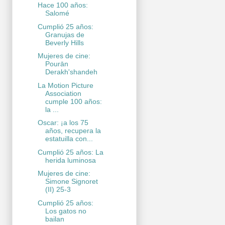
Hace 100 años:
Salomé
Cumplió 25 años:
Granujas de
Beverly Hills
Mujeres de cine:
Pourān
Derakh'shandeh
La Motion Picture
Association
cumple 100 años:
la ...
Oscar: ¡a los 75
años, recupera la
estatuilla con...
Cumplió 25 años: La
herida luminosa
Mujeres de cine:
Simone Signoret
(II) 25-3
Cumplió 25 años:
Los gatos no
bailan