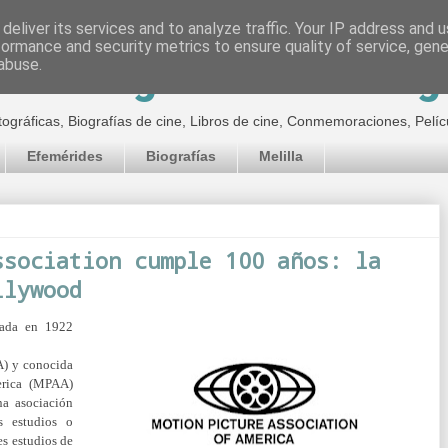
deliver its services and to analyze traffic. Your IP address and 
formance and security metrics to ensure quality of service, gen
inematográfico de Jor
abuse.
tográficas, Biografías de cine, Libros de cine, Conmemoraciones, Pelíc
Efemérides
Biografías
Melilla
ssociation cumple 100 años: la
llywood
dada en 1922
DA)
y conocida
erica (MPAA)
a asociación
s estudios o
es estudios de