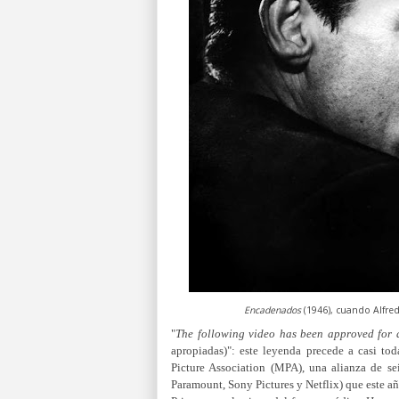
Encadenados
(1946), cuando Alfre
"
The following video has been approved for 
apropiadas)"
: este leyenda precede a casi tod
Picture Association (MPA), una alianza de se
Paramount, Sony Pictures y Netflix) que este añ