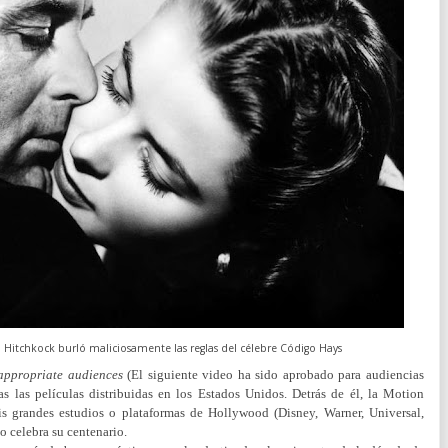
d Hitchkock burló maliciosamente las reglas del célebre Código Hays
appropriate audiences
(
El siguiente video ha sido aprobado para audiencias
as las películas distribuidas en los Estados Unidos. Detrás de él, la Motion
is grandes estudios o plataformas de Hollywood (Disney, Warner, Universal,
o celebra su centenario.