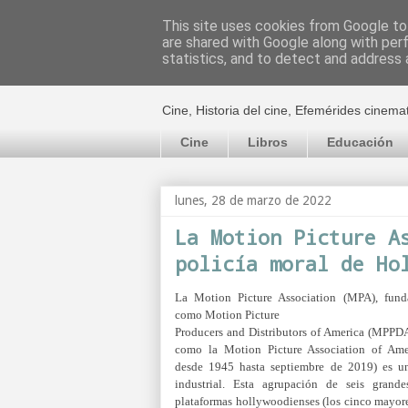
This site uses cookies from Google to 
are shared with Google along with per
El cultural c
statistics, and to detect and address 
Cine, Historia del cine, Efemérides cinema
Cine
Libros
Educación
lunes, 28 de marzo de 2022
La Motion Picture A
policía moral de Ho
La Motion Picture Association (MPA), fun
como
Motion Picture
Producers and Distributors of America (MPP
como la Motion Picture Association of Am
desde 1945 hasta septiembre de 2019) es un
industrial. Esta agrupación de seis grande
plataformas hollywoodienses
(los cinco mayor