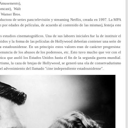
Amusements),
omcast), Walt
 Warner Bros.
ductora de series para televisión y streaming Netflix, creada en 1997. La MPA
n por edades de películas, de acuerdo al contenido de las mismas), festeja este
s estudios cinematográficos. Una de sus labores iniciales fue la de instituir el
nidos y la forma de las películas de Hollywood deberían contener una serie de
estadounidense. En un principio estos valores eran de carácter progresista:
 denuncia de los abusos de los poderosos, etc. Esto tuvo mucho que ver con el
mica que asoló los Estados Unidos hasta el fin de la segunda guerra mundial.
tismo, la caza de brujas de Hollywood, se generó una ola de conservadurismo
el advenimiento del llamado "cine independiente estadounidense".