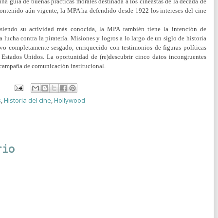
na guía de buenas prácticas morales destinada a los cineastas de la década de
contenido aún vigente, la MPA ha defendido desde 1922 los intereses del cine
siendo su actividad más conocida, la MPA también tiene la intención de
 lucha contra la piratería. Misiones y logros a lo largo de un siglo de historia
ivo completamente sesgado, enriquecido con testimonios de figuras políticas
 Estados Unidos. La oportunidad de (re)descubrir cinco datos incongruentes
 campaña de comunicación institucional.
s
,
Historia del cine
,
Hollywood
rio