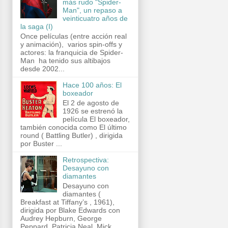
más rudo "Spider-
Man", un repaso a
veinticuatro años de
la saga (I)
Once películas (entre acción real
y animación), varios spin-offs y
actores: la franquicia de Spider-
Man ha tenido sus altibajos
desde 2002...
Hace 100 años: El
boxeador
El 2 de agosto de
1926 se estrenó la
película El boxeador,
también conocida como El último
round ( Battling Butler) , dirigida
por Buster ...
Retrospectiva:
Desayuno con
diamantes
Desayuno con
diamantes (
Breakfast at Tiffany’s , 1961),
dirigida por Blake Edwards con
Audrey Hepburn, George
Peppard, Patricia Neal, Mick...