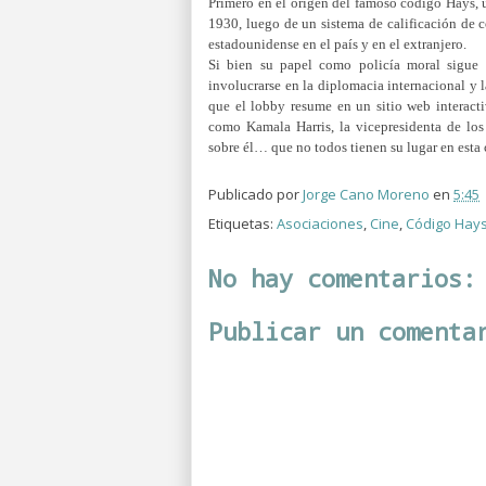
Primero en el origen del famoso código Hays, u
1930, luego de un sistema de calificación de 
estadounidense en el país y en el extranjero.
Si bien su papel como policía moral sigue 
involucrarse en la diplomacia internacional y la
que el lobby resume en un sitio web interact
como Kamala Harris, la vicepresidenta de los
sobre él… que no todos tienen su lugar en esta
Publicado por
Jorge Cano Moreno
en
5:45
Etiquetas:
Asociaciones
,
Cine
,
Código Hay
No hay comentarios:
Publicar un comenta