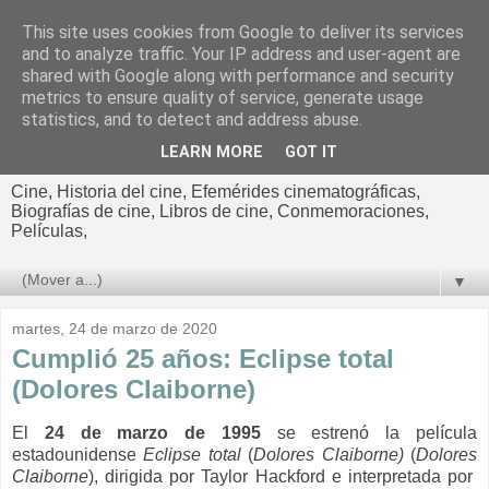
This site uses cookies from Google to deliver its services
El cultural
and to analyze traffic. Your IP address and user-agent are
shared with Google along with performance and security
cinematográfico de Jorge
metrics to ensure quality of service, generate usage
statistics, and to detect and address abuse.
Cano
LEARN MORE
GOT IT
Cine, Historia del cine, Efemérides cinematográficas,
Biografías de cine, Libros de cine, Conmemoraciones,
Películas,
▼
martes, 24 de marzo de 2020
Cumplió 25 años: Eclipse total
(Dolores Claiborne)
El
24 de marzo de 1995
se estrenó la película
estadounidense
Eclipse total
(
Dolores Claiborne)
(
Dolores
Claiborne
), dirigida por Taylor Hackford e interpretada por