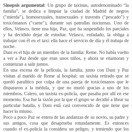
Sinopsis argumental
: Un grupo de taxistas, autodenominado “la
familia”, se dedica a limpiar la ciudad de Madrid de negros
("mierda"), homosexuales, transexuales y travestis ("pescado") y
toxicómanos ("carne"), durante sus patrullas nocturnas. Uno de
ellos, Velasco, tiene una hija, Paz, que ha suspendido los parciales
y ha decidido dejar de estudiar. Velasco, enfadado, la obliga a
trabajar con él en el taxi: ella hace el servicio de día y él trabaja de
noche.
Dani es el hijo de un miembro de la familia: Reme. No había vuelto
a ver a Paz desde que eran unos niños, y ahora se enamoran y
comienzan a salir juntos.
En una escena de la película, la familia, junto con Dani y Paz
visitan al marido de Reme al hospital: un taxista retirado que se
quedó paralítico por culpa de una pareja de toxicómanos que le
dispararon a la médula, y que no murió gracias a uno de los
miembros, Calero, un taxista ex-policía, que pasaba por allí en ese
momento. Esa fue la razón por la que el grupo se decidió a librar su
particular batalla, y Dani está casi convencido de que tiene que
hacer lo mismo.
Poco a poco Paz se entera de las andanzas de su novio, su padre y
sus amigos, cosa que desaprueba rotundamente. Es entonces
cuando el ex-policía la considera un peligro, y temiendo que los