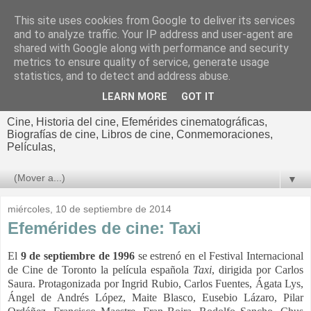
This site uses cookies from Google to deliver its services
El cultural
and to analyze traffic. Your IP address and user-agent are
shared with Google along with performance and security
cinematográfico de Jorge
metrics to ensure quality of service, generate usage
statistics, and to detect and address abuse.
Cano
LEARN MORE
GOT IT
Cine, Historia del cine, Efemérides cinematográficas,
Biografías de cine, Libros de cine, Conmemoraciones,
Películas,
▼
miércoles, 10 de septiembre de 2014
Efemérides de cine: Taxi
El
9 de septiembre de 1996
se estrenó en el Festival Internacional
de Cine de Toronto la película española
Taxi
, dirigida por Carlos
Saura. Protagonizada por Ingrid Rubio, Carlos Fuentes, Ágata Lys,
Ángel de Andrés López, Maite Blasco, Eusebio Lázaro, Pilar