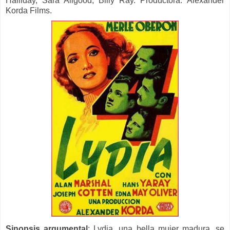
Halliday, Sara Allgood, Billy Ray.
Productora:
Alexander
Korda Films.
Sinopsis argumental
:
Lydia, una bella mujer madura, se