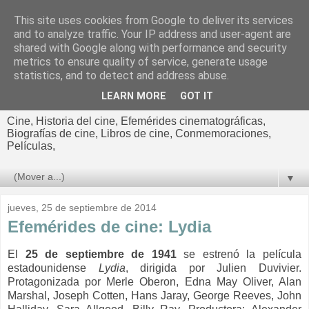
This site uses cookies from Google to deliver its services
El cultural
and to analyze traffic. Your IP address and user-agent are
shared with Google along with performance and security
cinematográfico de Jorge
metrics to ensure quality of service, generate usage
statistics, and to detect and address abuse.
Cano
LEARN MORE
GOT IT
Cine, Historia del cine, Efemérides cinematográficas,
Biografías de cine, Libros de cine, Conmemoraciones,
Películas,
▼
jueves, 25 de septiembre de 2014
Efemérides de cine: Lydia
El
25 de septiembre de 1941
se estrenó la película
estadounidense
Lydia
, dirigida por Julien Duvivier.
Protagonizada por Merle Oberon, Edna May Oliver, Alan
Marshal, Joseph Cotten, Hans Jaray, George Reeves, John