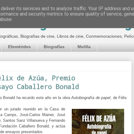
deliver its services and to analyze traffic. Your IP address and 
formance and security metrics to ensure quality of service, gen
inematográfico de Jor
abuse.
tográficas, Biografías de cine, Libros de cine, Conmemoraciones, Pelíc
Efemérides
Biografías
Melilla
élix de Azúa, Premio
sayo Caballero Bonald
ro Bonald ha recaído este año en la obra
Autobiografía de papel
, de Félix
or un jurado reunido en la Casa de
ia Camps, José-Carlos Mainer, José
, Santos Sanz Villanueva y Fernando
Fundación Caballero Bonald, y actúa
r de ensayos presentados.