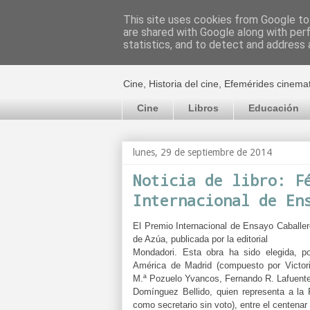
This site uses cookies from Google to 
are shared with Google along with per
El cultural c
statistics, and to detect and address 
Cine, Historia del cine, Efemérides cinema
Cine
Libros
Educación
lunes, 29 de septiembre de 2014
Noticia de libro: F
Internacional de En
El Premio Internacional de Ensayo Caballe
de Azúa, publicada por la editorial
Mondadori. Esta obra ha sido elegida, p
América de Madrid (compuesto por Victor
M.ª Pozuelo Yvancos, Fernando R. Lafuente
Domínguez Bellido, quien representa a la 
como secretario sin voto), entre el centena