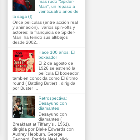
más rudo "Spider-
Man", un repaso a
veinticuatro años de
la saga (I)
Once películas (entre acción real
y animación), varios spin-offs y
actores: la franquicia de Spider-
Man ha tenido sus altibajos
desde 2002...
Hace 100 años: El
boxeador
El 2 de agosto de
1926 se estrenó la
película El boxeador,
también conocida como El último
round ( Battling Butler) , dirigida
por Buster ...
Retrospectiva:
Desayuno con
diamantes
Desayuno con
diamantes (
Breakfast at Tiffany’s , 1961),
dirigida por Blake Edwards con
Audrey Hepburn, George
Peppard, Patricia Neal, Mick...