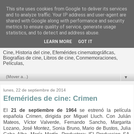
This site uses cookies from Google to deliver its services
El cultural
and to analyze traffic. Your IP address and user-agent are
shared with Google along with performance and security
cinematográfico de Jorge
metrics to ensure quality of service, generate usage
statistics, and to detect and address abuse.
Cano
LEARN MORE
GOT IT
Cine, Historia del cine, Efemérides cinematográficas,
Biografías de cine, Libros de cine, Conmemoraciones,
Películas,
▼
lunes, 22 de septiembre de 2014
Efemérides de cine: Crimen
El
21 de septiembre de 1964
se estrenó la película
española
Crimen
, dirigida por Miguel Lluch. Con Julián
Mateos, Víctor Valverde, Fernando Sancho, Margarita
Lozano, José Montez, Sonia Bruno, Mario de Bustos, Julia