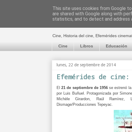
This site uses cookies from Google to 
are shared with Google along with per
El cultural c
statistics, and to detect and address 
Cine, Historia del cine, Efemérides cinema
Cine
Libros
Educación
lunes, 22 de septiembre de 2014
Efemérides de cine:
El
21 de septiembre de 1956
se estrenó la
por Luis Buñuel. Protagonizada por Simone
Michèle Girardon, Raúl Ramírez,
Dismage/Producciones Tepeyac.