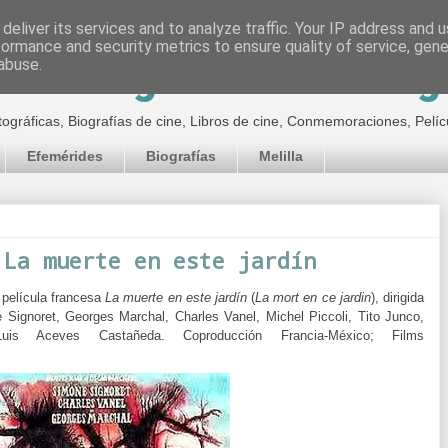
deliver its services and to analyze traffic. Your IP address and 
formance and security metrics to ensure quality of service, gen
inematográfico de Jor
abuse.
tográficas, Biografías de cine, Libros de cine, Conmemoraciones, Pelíc
Efemérides
Biografías
Melilla
 La muerte en este jardín
 película francesa
La muerte en este jardín
(
La mort en ce jardin
), dirigida
 Signoret, Georges Marchal, Charles Vanel, Michel Piccoli, Tito Junco,
 Luis Aceves Castañeda.
Coproducción Francia-México; Films