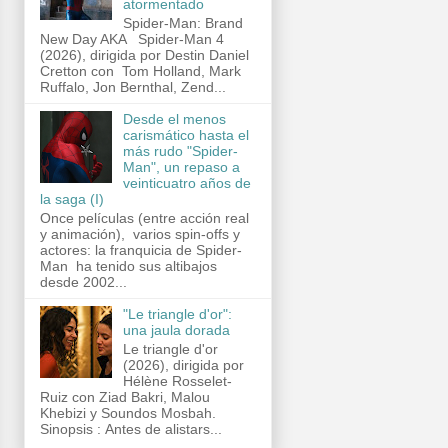
atormentado
Spider-Man: Brand
New Day AKA Spider-Man 4
(2026), dirigida por Destin Daniel
Cretton con Tom Holland, Mark
Ruffalo, Jon Bernthal, Zend...
Desde el menos
carismático hasta el
más rudo "Spider-
Man", un repaso a
veinticuatro años de
la saga (I)
Once películas (entre acción real
y animación), varios spin-offs y
actores: la franquicia de Spider-
Man ha tenido sus altibajos
desde 2002...
"Le triangle d'or":
una jaula dorada
Le triangle d'or
(2026), dirigida por
Hélène Rosselet-
Ruiz con Ziad Bakri, Malou
Khebizi y Soundos Mosbah.
Sinopsis : Antes de alistars...