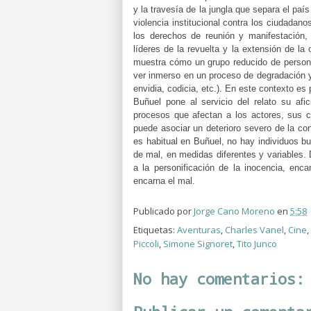
y la travesía de la jungla que separa el paí
violencia institucional contra los ciudadano
los derechos de reunión y manifestación, 
líderes de la revuelta y la extensión de l
muestra cómo un grupo reducido de persona
ver inmerso en un proceso de degradación y
envidia, codicia, etc.). En este contexto es
Buñuel pone al servicio del relato su afic
procesos que afectan a los actores, sus
puede asociar un deterioro severo de la c
es habitual en Buñuel, no hay individuos bu
de mal, en medidas diferentes y variables
a la personificación de la inocencia, enca
encarna el mal.
Publicado por
Jorge Cano Moreno
en
5:58
Etiquetas:
Aventuras
,
Charles Vanel
,
Cine
,
Piccoli
,
Simone Signoret
,
Tito Junco
No hay comentarios: