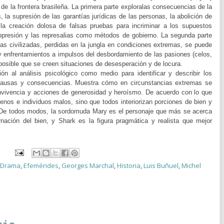
s de la frontera brasileña. La primera parte exploralas consecuencias de la
s, la supresión de las garantías jurídicas de las personas, la abolición de
la creación dolosa de falsas pruebas para incriminar a los supuestos
a opresión y las represalias como métodos de gobierno. La segunda parte
s civilizadas, perdidas en la jungla en condiciones extremas, se puede
 enfrentamientos a impulsos del desbordamiento de las pasiones (celos,
 posible que se creen situaciones de desesperación y de locura.
ión al análisis psicológico como medio para identificar y describir los
 causas y consecuencias. Muestra cómo en circunstancias extremas se
onvivencia y acciones de generosidad y heroísmo. De acuerdo con lo que
enos e individuos malos, sino que todos interiorizan porciones de bien y
. De todos modos, la sordomuda Mary es el personaje que más se acerca
rnación del bien, y Shark es la figura pragmática y realista que mejor
Drama
,
Efemérides
,
Georges Marchal
,
Historia
,
Luis Buñuel
,
Michel