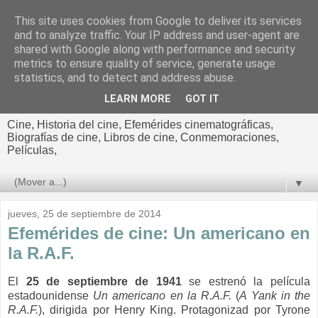
This site uses cookies from Google to deliver its services
El cultural
and to analyze traffic. Your IP address and user-agent are
shared with Google along with performance and security
cinematográfico de Jorge
metrics to ensure quality of service, generate usage
statistics, and to detect and address abuse.
Cano
LEARN MORE
GOT IT
Cine, Historia del cine, Efemérides cinematográficas,
Biografías de cine, Libros de cine, Conmemoraciones,
Películas,
▼
jueves, 25 de septiembre de 2014
Efemérides de cine: Un americano en
la R.A.F.
El
25 de septiembre de 1941
se estrenó la película
estadounidense
Un
americano en la R.A.F.
(
A Yank in the
R.A.F.
), dirigida por Henry King. Protagonizad por Tyrone