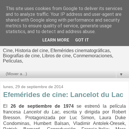
This site uses cookies from Google to deliver its services
El cultural
and to analyze traffic. Your IP address and user-agent are
shared with Google along with performance and security
cinematográfico de Jorge
metrics to ensure quality of service, generate usage
statistics, and to detect and address abuse.
Cano
LEARN MORE
GOT IT
Cine, Historia del cine, Efemérides cinematográficas,
Biografías de cine, Libros de cine, Conmemoraciones,
Películas,
▼
lunes, 29 de septiembre de 2014
Efemérides de cine: Lancelot du Lac
El
26 de septiembre de 1974
se estrenó la película
francesa
Lancelot du Lac
, escrita y dirigida por Robert
Bresson. Protagonizada por Luc Simon, Laura Duke
Condominas, Humbert Balsan, Vladimir Antolek-Oresek,