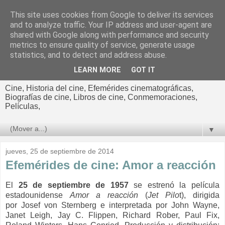
This site uses cookies from Google to deliver its services
El cultural
and to analyze traffic. Your IP address and user-agent are
shared with Google along with performance and security
cinematográfico de Jorge
metrics to ensure quality of service, generate usage
statistics, and to detect and address abuse.
Cano
LEARN MORE
GOT IT
Cine, Historia del cine, Efemérides cinematográficas,
Biografías de cine, Libros de cine, Conmemoraciones,
Películas,
▼
jueves, 25 de septiembre de 2014
Efemérides de cine: Amor a reacción
El
25 de septiembre de 1957
se estrenó la película
estadounidense
Amor a reacción
(
Jet Pilo
t), dirigida
por
Josef von Sternberg e interpretada por John Wayne,
Janet Leigh, Jay C. Flippen, Richard Rober, Paul Fix,