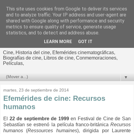
This site uses cookies from Google to deliver its services
El cultural
and to analyze traffic. Your IP address and user-agent are
shared with Google along with performance and security
cinematográfico de Jorge
metrics to ensure quality of service, generate usage
statistics, and to detect and address abuse.
Cano
LEARN MORE
GOT IT
Cine, Historia del cine, Efemérides cinematográficas,
Biografías de cine, Libros de cine, Conmemoraciones,
Películas,
▼
martes, 23 de septiembre de 2014
Efemérides de cine: Recursos
humanos
El
22 de septiembre de 1999
en Festival de Cine de San
Sebastían se estrenó la película franco-británica
Recursos
humanos
(
Ressources humaines
), dirigida por Laurente