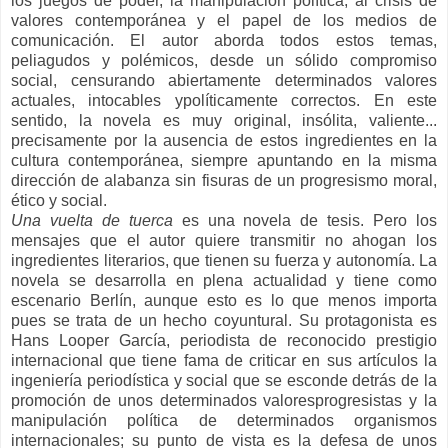
los juegos de poder, la manipulación política, al crisis de
valores contemporánea y el papel de los medios de
comunicación. El autor aborda todos estos temas,
peliagudos y polémicos, desde un sólido compromiso
social, censurando abiertamente determinados valores
actuales, intocables ypolíticamente correctos. En este
sentido, la novela es muy original, insólita, valiente...
precisamente por la ausencia de estos ingredientes en la
cultura contemporánea, siempre apuntando en la misma
dirección de alabanza sin fisuras de un progresismo moral,
ético y social.
Una vuelta de tuerca
es una novela de tesis. Pero los
mensajes que el autor quiere transmitir no ahogan los
ingredientes literarios, que tienen su fuerza y autonomía. La
novela se desarrolla en plena actualidad y tiene como
escenario Berlín, aunque esto es lo que menos importa
pues se trata de un hecho coyuntural. Su protagonista es
Hans Looper
García, periodista de reconocido prestigio
internacional que tiene fama de criticar en sus artículos la
ingeniería periodística y social que se esconde detrás de la
promoción de unos determinados valoresprogresistas y la
manipulación política de determinados organismos
internacionales; su punto de vista es la defe
sa de unos