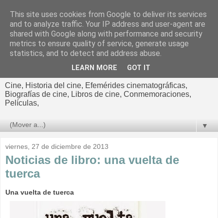
This site uses cookies from Google to deliver its services
El cultural
and to analyze traffic. Your IP address and user-agent are
shared with Google along with performance and security
cinematográfico de Jorge
metrics to ensure quality of service, generate usage
statistics, and to detect and address abuse.
Cano
LEARN MORE
GOT IT
Cine, Historia del cine, Efemérides cinematográficas,
Biografías de cine, Libros de cine, Conmemoraciones,
Películas,
▼
viernes, 27 de diciembre de 2013
Noticias de libro: una vuelta de
tuerca
Una vuelta de tuerca