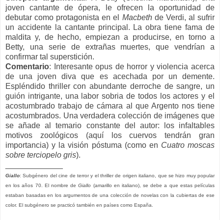
joven cantante de ópera, le ofrecen la oportunidad de
debutar como protagonista en el
Macbeth
de Verdi, al sufrir
un accidente la cantante principal. La obra tiene fama de
maldita y, de hecho, empiezan a producirse, en torno a
Betty, una serie de extrañas muertes, que vendrían a
confirmar tal superstición.
Comentario
:
Interesante opus de horror y violencia acerca
de una joven diva que es acechada por un demente.
Espléndido thriller con abundante derroche de sangre, un
guión intrigante, una labor sobria de todos los actores y el
acostumbrado trabajo de cámara al que Argento nos tiene
acostumbrados. Una verdadera colección de imágenes que
se añade al temario constante del autor: los infaltables
motivos zoológicos (aquí los cuervos tendrán gran
importancia) y la visión póstuma (como en
Cuatro moscas
sobre terciopelo gris
).
_____________
Giallo
: Subgénero del cine de terror y el thriller de origen italiano, que se hizo muy popular
en los años 70. El nombre de
Giallo
(amarillo en italiano), se debe a que estas películas
estaban basadas en los argumentos de una colección de novelas con la cubiertas de ese
color. El subgénero se practicó también en países como España.