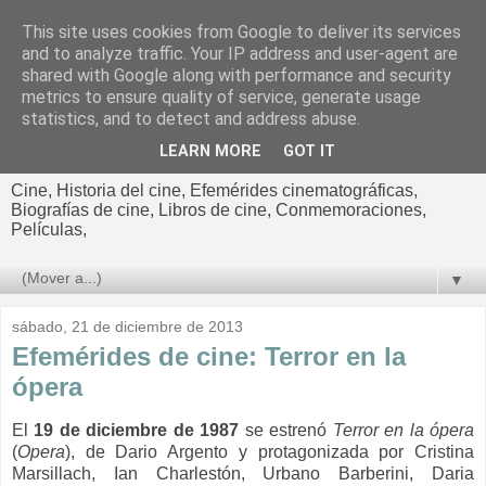
This site uses cookies from Google to deliver its services
El cultural
and to analyze traffic. Your IP address and user-agent are
shared with Google along with performance and security
cinematográfico de Jorge
metrics to ensure quality of service, generate usage
statistics, and to detect and address abuse.
Cano
LEARN MORE
GOT IT
Cine, Historia del cine, Efemérides cinematográficas,
Biografías de cine, Libros de cine, Conmemoraciones,
Películas,
▼
sábado, 21 de diciembre de 2013
Efemérides de cine: Terror en la
ópera
El
19 de diciembre de 1987
se estrenó
Terror en la ópera
(
Opera
), de Dario Argento y protagonizada por
Cristina
Marsillach,
Ian
Charlestón,
Urbano Barberin
i, Daria