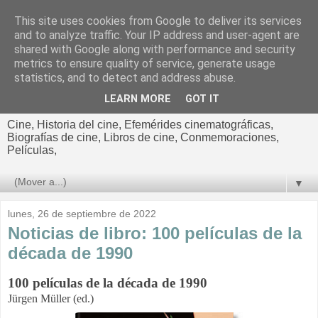
This site uses cookies from Google to deliver its services
El cultural
and to analyze traffic. Your IP address and user-agent are
shared with Google along with performance and security
cinematográfico de Jorge
metrics to ensure quality of service, generate usage
statistics, and to detect and address abuse.
Cano
LEARN MORE
GOT IT
Cine, Historia del cine, Efemérides cinematográficas,
Biografías de cine, Libros de cine, Conmemoraciones,
Películas,
▼
lunes, 26 de septiembre de 2022
Noticias de libro: 100 películas de la
década de 1990
100 películas de la década de 1990
Jürgen Müller (ed.)