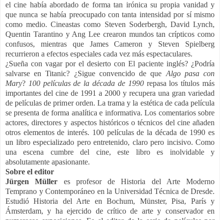
el cine había abordado de forma tan irónica su propia vanidad y
que nunca se había preocupado con tanta intensidad por sí mismo
como medio. Cineastas como Steven Soderbergh, David Lynch,
Quentin Tarantino y Ang Lee crearon mundos tan crípticos como
confusos, mientras que James Cameron y Steven Spielberg
recurrieron a efectos especiales cada vez más espectaculares.
¿Sueña con vagar por el desierto con El paciente inglés? ¿Podría
salvarse en Titanic? ¿Sigue convencido de que
Algo pasa con
Mary
?
100 películas de la década de 1990
repasa los títulos más
importantes del cine de 1991 a 2000 y recupera una gran variedad
de películas de primer orden. La trama y la estética de cada película
se presenta de forma analítica e informativa. Los comentarios sobre
actores, directores y aspectos históricos o técnicos del cine añaden
otros elementos de interés. 100 películas de la década de 1990 es
un libro especializado pero entretenido, claro pero incisivo. Como
una escena cumbre del cine, este libro es inolvidable y
absolutamente apasionante.
Sobre el editor
Jürgen Müller
es profesor de Historia del Arte Moderno
Temprano y Contemporáneo en la Universidad Técnica de Dresde.
Estudió Historia del Arte en Bochum, Münster, Pisa, París y
Ámsterdam, y ha ejercido de crítico de arte y conservador en