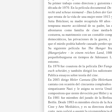
Su primer trabajo como directora y guionista 
década de 1970. En la película documental
Do 
recht und scheue niemand – Das Leben der Ge
que retrata de la vida de una mujer entre 1915
Jutta Brückner, su madre recapitula 60 años
temprana muerte accidental de su padre, las
afrontaron como familia de clase media-b
costurera, su matrimonio con un contable comp
democráticos, las privaciones de la guerra, y
que el miedo podría haberle causado perder op
Su siguiente película fue
The Hunger Yea
(
Hungerjahre - in einem reichen Land
, 198
pequeñoburguesa en tiempos de Adenauer. La
entorno..
En 1976 fue coautora de la película
Der Fangs
euch scheidet,
y también dirigió los radioteat
Publica ensayos sobre teoría del cine.
En 2005 dirige
Hitler Cantata
(
Die Hitlerkan
cantata con ocasión del cincuenta compleaños de
simpatizante Nazi y le asigna su novia Ursula
compositora que siente devoción por Hitler y su
En 1981 fue miembro del jurado de la Berlina
Berlín. Desde 1993 es miembro electo de la Aca
Cine y Arte Mediático, y es su directora des
corto, pero volvió a asumir la vicepresidencia d