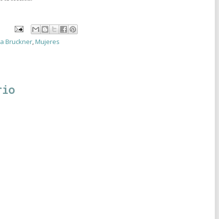
ta Bruckner
,
Mujeres
rio