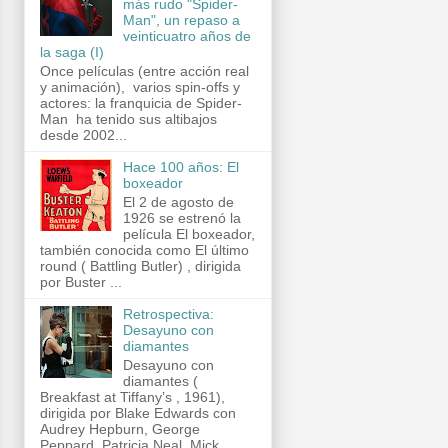
más rudo "Spider-
Man", un repaso a
veinticuatro años de
la saga (I)
Once películas (entre acción real
y animación), varios spin-offs y
actores: la franquicia de Spider-
Man ha tenido sus altibajos
desde 2002...
Hace 100 años: El
boxeador
El 2 de agosto de
1926 se estrenó la
película El boxeador,
también conocida como El último
round ( Battling Butler) , dirigida
por Buster ...
Retrospectiva:
Desayuno con
diamantes
Desayuno con
diamantes (
Breakfast at Tiffany’s , 1961),
dirigida por Blake Edwards con
Audrey Hepburn, George
Peppard, Patricia Neal, Mick...