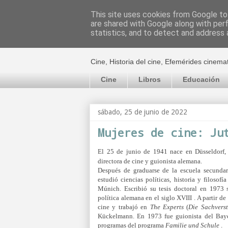
This site uses cookies from Google to 
are shared with Google along with per
El cultural c
statistics, and to detect and address 
Cine, Historia del cine, Efemérides cinema
Cine
Libros
Educación
sábado, 25 de junio de 2022
Mujeres de cine: Ju
El 25 de junio de 1941 nace en Düsseldorf
directora de cine y guionista alemana.
Después de graduarse de la escuela secundar
estudió ciencias políticas, historia y filosofí
Múnich. Escribió su tesis doctoral en 1973 
política alemana en el siglo XVIII . A partir 
cine y trabajó en
The Experts
(
Die Sachvers
Kückelmann. En 1973 fue guionista del Bay
programas del programa
Familie und Schule
.