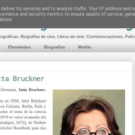
deliver its services and to analyze traffic. Your IP address and 
formance and security metrics to ensure quality of service, gen
inematográfico de Jor
abuse.
tográficas, Biografías de cine, Libros de cine, Conmemoraciones, Pelíc
Efemérides
Biografías
Melilla
tta Bruckner
, Alemania,
Jutta Bruckner
,
ia en 1959, Jutta Brückner
a en Colonia, Berlín, París y
sobre el tema de la ciencia
de 1970 se volcó al mundo del
tändigen
, 1973), de Norbert
erischer Rundfunk para dos