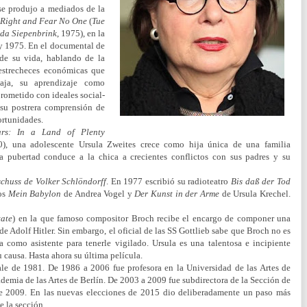
se produjo a mediados de la
Right and Fear No One
(
Tue
rda Siepenbrink
, 1975), en la
 y 1975. En el documental de
 de su vida, hablando de la
 estrecheces económicas que
aja, su aprendizaje como
rometido con ideales social-
 su postrera comprensión de
ortunidades.
rs: In a Land of Plenty
0), una adolescente Ursula Zweites crece como hija única de una familia
 pubertad conduce a la chica a crecientes conflictos con sus padres y su
chuss de Volker Schlöndorff
. En 1977 escribió su radioteatro
Bis daß der Tod
ros
Mein Babylon
de Andrea Vogel y
Der Kunst in der Arme
de Ursula Krechel.
tate
) en la que famoso compositor Broch recibe el encargo de componer una
 Adolf Hitler. Sin embargo, el oficial de las SS Gottlieb sabe que Broch no es
 como asistente para tenerle vigilado. Ursula es una talentosa e incipiente
 causa. Hasta ahora su última película.
le de 1981. De 1986 a 2006 fue profesora en la Universidad de las Artes de
demia de las Artes de Berlín. De 2003 a 2009 fue subdirectora de la Sección de
de 2009. En las nuevas elecciones de 2015 dio deliberadamente un paso más
e la sección.