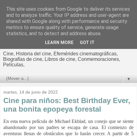
This site uses cookies from Google to deliver its services
El cultural
and to analyze traffic. Your IP address and user-agent are
shared with Google along with performance and security
cinematográfico de Jorge
metrics to ensure quality of service, generate usage
statistics, and to detect and address abuse.
Cano
LEARN MORE
GOT IT
Cine, Historia del cine, Efemérides cinematográficas,
Biografías de cine, Libros de cine, Conmemoraciones,
Películas,
▼
martes, 14 de junio de 2022
Cine para niños: Best Birthday Ever,
una bonita epopeya forestal
En esta nueva película de Michael Ekblad, un conejo que se siente
abandonado por sus padres se escapa de casa. El comienzo de
aventuras llenas de obstáculos que lo harán crecer. A partir de 5