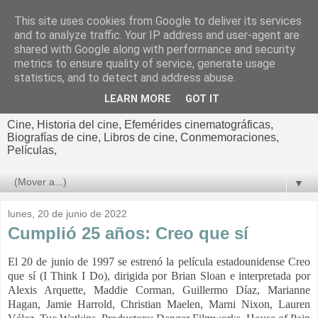
This site uses cookies from Google to deliver its services
El cultural
and to analyze traffic. Your IP address and user-agent are
shared with Google along with performance and security
cinematográfico de Jorge
metrics to ensure quality of service, generate usage
statistics, and to detect and address abuse.
Cano
LEARN MORE
GOT IT
Cine, Historia del cine, Efemérides cinematográficas,
Biografías de cine, Libros de cine, Conmemoraciones,
Películas,
▼
lunes, 20 de junio de 2022
Cumplió 25 años: Creo que sí
El 20 de junio de 1997 se estrenó la película estadounidense Creo
que sí (I Think I Do), dirigida por Brian Sloan e interpretada por
Alexis Arquette, Maddie Corman, Guillermo Díaz, Marianne
Hagan, Jamie Harrold, Christian Maelen, Marni Nixon, Lauren