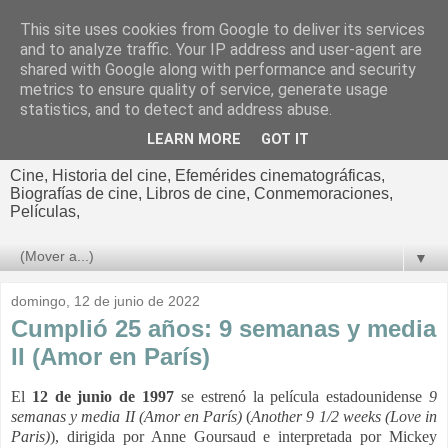
This site uses cookies from Google to deliver its services
El cultural
and to analyze traffic. Your IP address and user-agent are
shared with Google along with performance and security
cinematográfico de Jorge
metrics to ensure quality of service, generate usage
statistics, and to detect and address abuse.
Cano
LEARN MORE
GOT IT
Cine, Historia del cine, Efemérides cinematográficas,
Biografías de cine, Libros de cine, Conmemoraciones,
Películas,
▼
domingo, 12 de junio de 2022
Cumplió 25 años: 9 semanas y media
II (Amor en París)
El
12 de junio de 1997
se estrenó la película estadounidense
9
semanas y media II
(Amor en París)
(
Another 9 1/2 weeks (Love in
Paris)
), dirigida por Anne Goursaud e interpretada por
Mickey