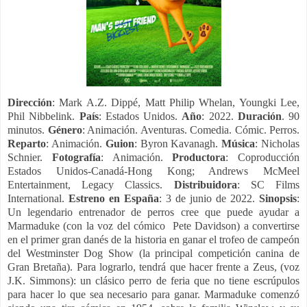
Dirección
: Mark A.Z. Dippé, Matt Philip Whelan, Youngki Lee,
Phil Nibbelink.
País
: Estados Unidos.
Año
: 2022.
Duración
. 90
minutos.
Género
: Animación. Aventuras. Comedia. Cómic. Perros.
Reparto
: Animación.
Guion
: Byron Kavanagh.
Música
: Nicholas
Schnier.
Fotografía
: Animación.
Productora
: Coproducción
Estados Unidos-Canadá-Hong Kong; Andrews McMeel
Entertainment, Legacy Classics.
Distribuidora
: SC Films
International.
Estreno en España
: 3 de junio de 2022.
Sinopsis
:
Un legendario entrenador de perros cree que puede ayudar a
Marmaduke (con la voz del cómico Pete Davidson) a convertirse
en el primer gran danés de la historia en ganar el trofeo de campeón
del Westminster Dog Show (la principal competición canina de
Gran Bretaña). Para lograrlo, tendrá que hacer frente a Zeus, (voz
J.K. Simmons): un clásico perro de feria que no tiene escrúpulos
para hacer lo que sea necesario para ganar. Marmaduke comenzó