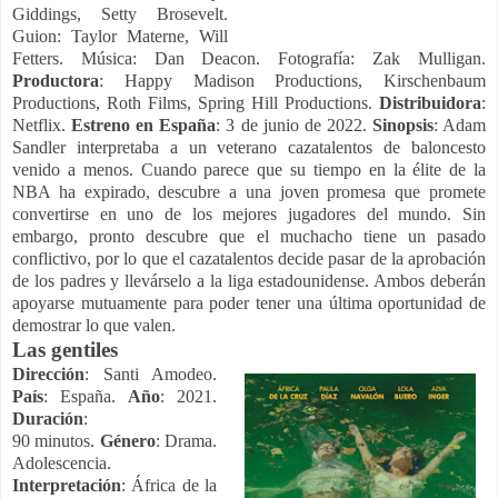
Giddings, Setty Brosevelt.
Guion: Taylor Materne, Will
Fetters. Música: Dan Deacon. Fotografía: Zak Mulligan.
Productora
: Happy Madison Productions, Kirschenbaum
Productions, Roth Films, Spring Hill Productions.
Distribuidora
:
Netflix.
Estreno en España
: 3 de junio de 2022.
Sinopsis
: Adam
Sandler interpretaba a un veterano cazatalentos de baloncesto
venido a menos. Cuando parece que su tiempo en la élite de la
NBA ha expirado, descubre a una joven promesa que promete
convertirse en uno de los mejores jugadores del mundo. Sin
embargo, pronto descubre que el muchacho tiene un pasado
conflictivo, por lo que el cazatalentos decide pasar de la aprobación
de los padres y llevárselo a la liga estadounidense. Ambos deberán
apoyarse mutuamente para poder tener una última oportunidad de
demostrar lo que valen.
Las gentiles
Dirección
: Santi Amodeo.
País
: España.
Año
: 2021.
Duración
:
90 minutos.
Género
: Drama.
Adolescencia.
Interpretación
: África de la