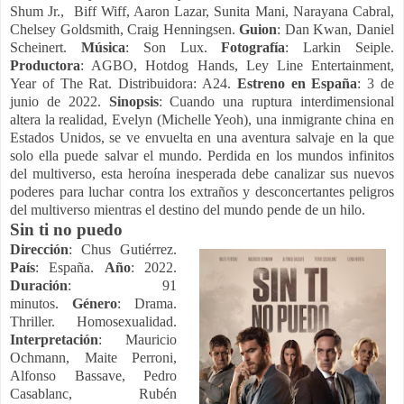
Shum Jr., Biff Wiff, Aaron Lazar, Sunita Mani, Narayana Cabral,
Chelsey Goldsmith, Craig Henningsen.
Guion
: Dan Kwan, Daniel
Scheinert.
Música
: Son Lux.
Fotografía
: Larkin Seiple.
Productora
: AGBO, Hotdog Hands, Ley Line Entertainment,
Year of The Rat. Distribuidora: A24.
Estreno en España
: 3 de
junio de 2022.
Sinopsis
: Cuando una ruptura interdimensional
altera la realidad, Evelyn (Michelle Yeoh), una inmigrante china en
Estados Unidos, se ve envuelta en una aventura salvaje en la que
solo ella puede salvar el mundo. Perdida en los mundos infinitos
del multiverso, esta heroína inesperada debe canalizar sus nuevos
poderes para luchar contra los extraños y desconcertantes peligros
del multiverso mientras el destino del mundo pende de un hilo.
Sin ti no puedo
Dirección
: Chus Gutiérrez.
País
: España.
Año
: 2022.
Duración
: 91
minutos.
Género
: Drama.
Thriller. Homosexualidad.
Interpretación
: Mauricio
Ochmann, Maite Perroni,
Alfonso Bassave, Pedro
Casablanc, Rubén