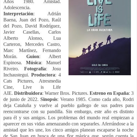
Años 1980. Amistad.
Adolescencia.
Interpretación
: Adrián
Baena, Juan del Pozo, Raúl
del Pozo, David Rodríguez,
Javier Casellas, Carlos
Alberto Alonso, Lua
Carteron, Mercedes Castro,
Marc Martínez, Fernando
Morán.
Guion
: Albert
Espinosa.
Música
: Manuel
Riveiro.
Fotografía
: Josu
Inchaustegui.
Productora
: 4
Cats Pictures, Atresmedia
Cine, Live is Life
AIE.
Distribuidora
:
Warner Bros. Pictures.
Estreno en España
: 3
de junio de 2022.
Sinopsis
: Verano 1985. Como cada año, Rodri
deja Cataluña y vuelve al pueblo gallego de sus padres para
reencontrarse con su pandilla. Sin embargo, este año es distinto
para él y sus amigos. Los problemas del mundo real empiezan a
aparecer en sus vidas amenazando con separarles. Aferrándose a la
amistad que les une, los cinco amigos planean escaparse la noche
de San Juan en busca de una flor mágica que, según cuenta la