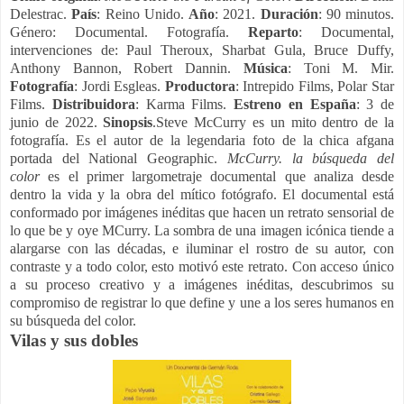
Delestrac.
País
: Reino Unido.
Año
: 2021.
Duración
: 90 minutos.
Género: Documental. Fotografía.
Reparto
: Documental,
intervenciones de: Paul Theroux, Sharbat Gula, Bruce Duffy,
Anthony Bannon, Robert Dannin.
Música
: Toni M. Mir.
Fotografía
: Jordi Esgleas.
Productora
: Intrepido Films, Polar Star
Films.
Distribuidora
: Karma Films.
Estreno en España
: 3 de
junio de 2022.
Sinopsis
.Steve McCurry es un mito dentro de la
fotografía. Es el autor de la legendaria foto de la chica afgana
portada del National Geographic.
McCurry. la búsqueda del
color
es el primer largometraje documental que analiza desde
dentro la vida y la obra del mítico fotógrafo. El documental está
conformado por imágenes inéditas que hacen un retrato sensorial de
lo que be y oye MCurry. La sombra de una imagen icónica tiende a
alargarse con las décadas, e iluminar el rostro de su autor, con
contraste y a todo color, esto motivó este retrato. Con acceso único
a su proceso creativo y a imágenes inéditas, descubrimos su
compromiso de registrar lo que define y une a los seres humanos en
su búsqueda del color.
Vilas y sus dobles