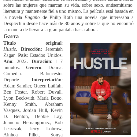
sobre las mujeres que marcan su vida, sobre sexo, antisemitismo,
literatura y mantenerse fiel a uno mismo. La película está basada en
la novela
Engaño
de Philip Roth una novela que interesaba a
Desplechin desde hace más de 30 años y sobre la que no encontró
la manera de llevar a la gran pantalla hasta ahora.
Garra
Título original
:
Hustle
.
Dirección
: Jeremiah
Zagar.
País
: Estados Unidos.
Año
: 2022.
Duración
: 117
minutos.
Género
: Drama.
Comedia. Baloncesto.
Deporte.
Interpretación
:
Adam Sandler, Queen Latifah,
Ben Foster, Robert Duvall,
Lyon Beckwith, María Botto,
Kenny Smith, Abraham
Vasquez, Jordan Hull, Kevin
D. Benton, Debbie Lay,
Juancho Hernangomez, Bob
Leszczak, Jerry Lobrow,
Ainhoa Pillet, Sonya