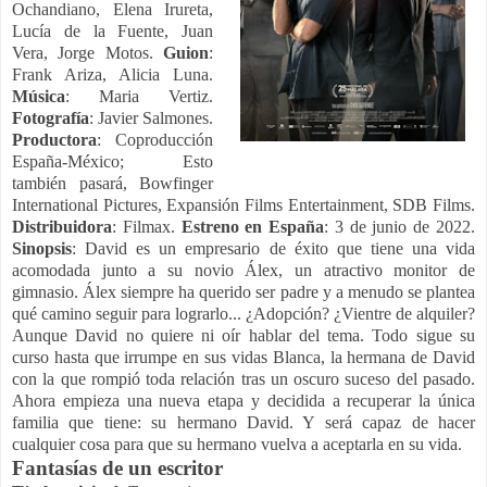
Ochandiano, Elena Irureta,
Lucía de la Fuente, Juan
Vera, Jorge Motos.
Guion
:
Frank Ariza, Alicia Luna.
Música
: Maria Vertiz.
Fotografía
: Javier Salmones.
Productora
: Coproducción
España-México; Esto
también pasará, Bowfinger
International Pictures, Expansión Films Entertainment, SDB Films.
Distribuidora
: Filmax.
Estreno en España
: 3 de junio de 2022.
Sinopsis
: David es un empresario de éxito que tiene una vida
acomodada junto a su novio Álex, un atractivo monitor de
gimnasio. Álex siempre ha querido ser padre y a menudo se plantea
qué camino seguir para lograrlo... ¿Adopción? ¿Vientre de alquiler?
Aunque David no quiere ni oír hablar del tema. Todo sigue su
curso hasta que irrumpe en sus vidas Blanca, la hermana de David
con la que rompió toda relación tras un oscuro suceso del pasado.
Ahora empieza una nueva etapa y decidida a recuperar la única
familia que tiene: su hermano David. Y será capaz de hacer
cualquier cosa para que su hermano vuelva a aceptarla en su vida.
Fantasías de un escritor