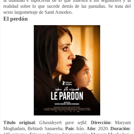
la dualidad e hipocresía de lo que muestra a los seguidores y la
realidad sobre lo que sucede detrás de las pantallas. Se trata del
sexto largometraje de Santi Amodeo.
El perdón
Título original
:
Ghasideyeh gave sefid
.
Dirección
: Maryam
Moghadam, Behtash Sanaeeha.
País
: Irán.
Año
: 2020.
Duración
: