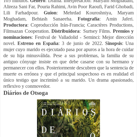
105 minutos.
Género
: Drama. Interpretación: Maryam Moghadam,
Alireza Sani Far, Pouria Rahimi, Avin Poor Raoufi, Farid Ghobadi,
Lili Farhadpour.
Guion
: Mehrdad Kouroshniya, Maryam
Moghadam, Behtash Sanaeeha.
Fotografía
: Amin Jaferi.
Productora
: Coproducción Irán-Francia; Caractères Productions,
Filmsazan Cooperation.
Distribuidora
:
Surtsey Films.
Premios y
nominaciones
: Festival de Valladolid - Seminci: Mejor dirección
novel.
Estreno en España
: 3 de junio de 2022.
Sinopsis
: Una
mujer cuyo marido es ejecutado pasa por apuros a la hora de cuidar
de su hija minusválida. Pese a sus problemas, la familia de su
antiguo cónyuge insiste en que debe casarse con su hermano y
permanecer con ellos. Posteriormente descubren que la sentencia de
muerte es errónea y que el principal sospechoso es en realidad el
único testigo que incriminó a su marido. Un drama apasionado,
reflexivo y conmovedor.
Diários de Otsoga