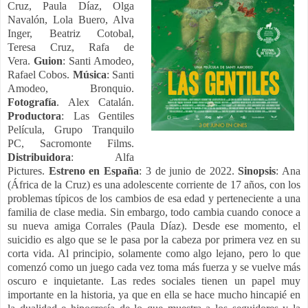
Cruz, Paula Díaz, Olga
Navalón, Lola Buero, Alva
Inger, Beatriz Cotobal,
Teresa Cruz, Rafa de
Vera.
Guion
: Santi Amodeo,
Rafael Cobos.
Música
: Santi
Amodeo, Bronquio.
Fotografía
. Alex Catalán.
Productora
: Las Gentiles
Película, Grupo Tranquilo
PC, Sacromonte Films.
Distribuidora
:
Alfa
Pictures.
Estreno en España
: 3 de junio de 2022.
Sinopsis
: Ana
(África de la Cruz) es una adolescente corriente de 17 años, con los
problemas típicos de los cambios de esa edad y perteneciente a una
familia de clase media. Sin embargo, todo cambia cuando conoce a
su nueva amiga Corrales (Paula Díaz). Desde ese momento, el
suicidio es algo que se le pasa por la cabeza por primera vez en su
corta vida. Al principio, solamente como algo lejano, pero lo que
comenzó como un juego cada vez toma más fuerza y se vuelve más
oscuro e inquietante. Las redes sociales tienen un papel muy
importante en la historia, ya que en ella se hace mucho hincapié en