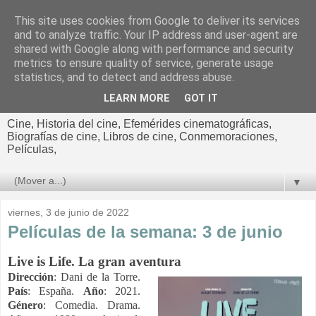
This site uses cookies from Google to deliver its services
El cultural
and to analyze traffic. Your IP address and user-agent are
shared with Google along with performance and security
cinematográfico de Jorge
metrics to ensure quality of service, generate usage
statistics, and to detect and address abuse.
Cano
LEARN MORE
GOT IT
Cine, Historia del cine, Efemérides cinematográficas,
Biografías de cine, Libros de cine, Conmemoraciones,
Películas,
▼
viernes, 3 de junio de 2022
Películas de la semana: 3 de junio
Live is Life. La gran aventura
Dirección
: Dani de la Torre.
País
: España.
Año
: 2021.
Género
: Comedia. Drama.