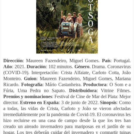
Dirección
: Maureen Fazendeiro, Miguel Gomes.
País
: Portugal.
Año
: 2021.
Duración
: 102 minutos.
Género
. Drama. Coronavirus
(COVID-19). Interpretación: Crista Alfaiate, Carloto Cotta, João
Monteiro.
Guion
: Maureen Fazendeiro, Miguel Gomes, Mariana
Ricardo.
Fotografía
: Mário Castanheira.
Productora
: O Som e a
Fúria, Uma Pedra no Sapato.
Distribuidora
: Vitrine Filmes.
Premios y nominaciones
: Festival de Cine de Mar del Plata: Mejor
director.
Estreno en España
: 3 de junio de 2022.
Sinopsis
: Como
a todas, las vidas de Crista, Carloto y João se vieron afectadas
irremediablemente por la pandemia de Covid-19. El coronavirus les
hizo recluirse en una casa de campo desde la que los tres han
creado un aireado invernadero para mariposas en el jardín de su
hogar. Los tres deberán cuidar del invernadero y compartir tuinas