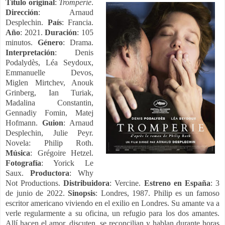
Título original
:
Tromperie
.
Dirección
: Arnaud
Desplechin.
País
: Francia.
Año
: 2021.
Duración
: 105
minutos.
Género
: Drama.
Interpretación
: Denis
Podalydès, Léa Seydoux,
Emmanuelle Devos,
Miglen Mirtchev, Anouk
Grinberg, Ian Turiak,
Madalina Constantin,
Gennadiy Fomin, Matej
Hofmann.
Guion
: Arnaud
Desplechin, Julie Peyr.
Novela: Philip Roth.
Música
: Grégoire Hetzel.
Fotografía
: Yorick Le
Saux.
Productora
: Why
Not Productions.
Distribuidora
: Vercine.
Estreno en España
: 3
de junio de 2022.
Sinopsis
: Londres, 1987. Philip es un famoso
escritor americano viviendo en el exilio en Londres. Su amante va a
verle regularmente a su oficina, un refugio para los dos amantes.
Allí hacen el amor, discuten, se reconcilian y hablan durante horas