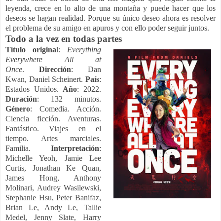
leyenda, crece en lo alto de una montaña y puede hacer que los
deseos se hagan realidad. Porque su único deseo ahora es resolver
el problema de su amigo en apuros y con ello poder seguir juntos.
Todo a la vez en todas partes
Título origina
l:
Everything
Everywhere All at
Once
.
Dirección
: Dan
Kwan, Daniel Scheinert.
País
:
Estados Unidos.
Año
: 2022.
Duración
: 132 minutos.
Género
: Comedia. Acción.
Ciencia ficción. Aventuras.
Fantástico. Viajes en el
tiempo. Artes marciales.
Familia.
Interpretación
:
Michelle Yeoh, Jamie Lee
Curtis, Jonathan Ke Quan,
James Hong, Anthony
Molinari, Audrey Wasilewski,
Stephanie Hsu, Peter Banifaz,
Brian Le, Andy Le, Tallie
Medel, Jenny Slate, Harry