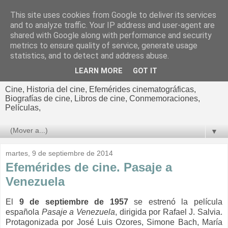
This site uses cookies from Google to deliver its services
El cultural
and to analyze traffic. Your IP address and user-agent are
shared with Google along with performance and security
cinematográfico de Jorge
metrics to ensure quality of service, generate usage
statistics, and to detect and address abuse.
Cano
LEARN MORE
GOT IT
Cine, Historia del cine, Efemérides cinematográficas,
Biografías de cine, Libros de cine, Conmemoraciones,
Películas,
▼
martes, 9 de septiembre de 2014
Efemérides de cine. Pasaje a
Venezuela
El
9 de septiembre de 1957
se estrenó la película
española
Pasaje a Venezuela
, dirigida por Rafael J. Salvia.
Protagonizada por José Luis Ozores, Simone Bach, María