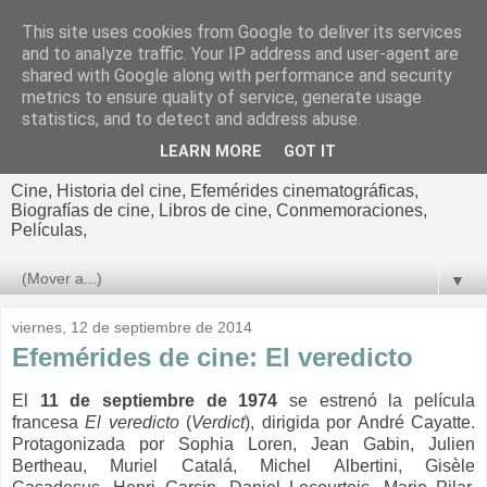
This site uses cookies from Google to deliver its services
El cultural
and to analyze traffic. Your IP address and user-agent are
shared with Google along with performance and security
cinematográfico de Jorge
metrics to ensure quality of service, generate usage
statistics, and to detect and address abuse.
Cano
LEARN MORE
GOT IT
Cine, Historia del cine, Efemérides cinematográficas,
Biografías de cine, Libros de cine, Conmemoraciones,
Películas,
▼
viernes, 12 de septiembre de 2014
Efemérides de cine: El veredicto
El
11 de septiembre de 1974
se estrenó la película
francesa
El veredicto
(
Verdict
), dirigida por André Cayatte.
Protagonizada por Sophia Loren, Jean Gabin, Julien
Bertheau, Muriel Catalá, Michel Albertini, Gisèle