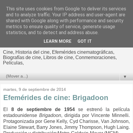
This site uses cookies from Google to deliver its services
El cultural
and to analyze traffic. Your IP address and user-agent are
shared with Google along with performance and security
cinematográfico de Jorge
metrics to ensure quality of service, generate usage
statistics, and to detect and address abuse.
Cano
LEARN MORE
GOT IT
Cine, Historia del cine, Efemérides cinematográficas,
Biografías de cine, Libros de cine, Conmemoraciones,
Películas,
▼
martes, 9 de septiembre de 2014
Efemérides de cine: Brigadoon
El
8 de septiembre de 1954
se estrenó la película
estadounidense
Brigadoon
, dirigida por Vincente Minnelli.
Protagonizada por Gene Kelly, Cyd Charisse, Van Johnson,
Elaine Stewart, Barry Jones, Jimmy Thompson, Hugh Laing.