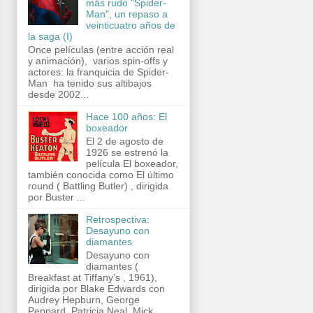
más rudo "Spider-
Man", un repaso a
veinticuatro años de
la saga (I)
Once películas (entre acción real
y animación), varios spin-offs y
actores: la franquicia de Spider-
Man ha tenido sus altibajos
desde 2002...
Hace 100 años: El
boxeador
El 2 de agosto de
1926 se estrenó la
película El boxeador,
también conocida como El último
round ( Battling Butler) , dirigida
por Buster ...
Retrospectiva:
Desayuno con
diamantes
Desayuno con
diamantes (
Breakfast at Tiffany’s , 1961),
dirigida por Blake Edwards con
Audrey Hepburn, George
Peppard, Patricia Neal, Mick...