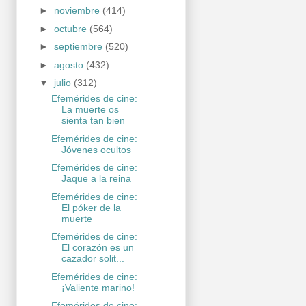
►
noviembre
(414)
►
octubre
(564)
►
septiembre
(520)
►
agosto
(432)
▼
julio
(312)
Efemérides de cine:
La muerte os
sienta tan bien
Efemérides de cine:
Jóvenes ocultos
Efemérides de cine:
Jaque a la reina
Efemérides de cine:
El póker de la
muerte
Efemérides de cine:
El corazón es un
cazador solit...
Efemérides de cine:
¡Valiente marino!
Efemérides de cine: