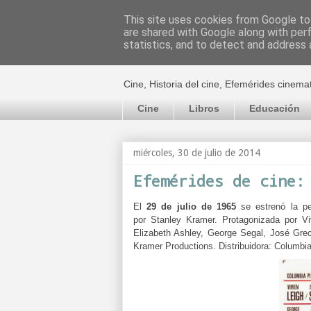
This site uses cookies from Google to 
are shared with Google along with per
El cultural c
statistics, and to detect and address 
Cine, Historia del cine, Efemérides cinema
Cine
Libros
Educación
miércoles, 30 de julio de 2014
Efemérides de cine:
El
29 de julio de 1965
se estrenó la pe
por
Stanley Kramer. Protagonizada por
Vi
Elizabeth Ashley, George Segal, José Gr
Kramer Productions. Distribuidora:
Columbia