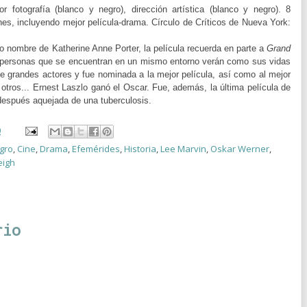
r fotografía (blanco y negro), dirección artística (
blanco y negro
). 8
es, incluyendo mejor película-drama.
Círculo de Críticos de Nueva York:
o nombre de Katherine Anne Porter, l
a película recuerda en parte a
Grand
 personas que se encuentran en un mismo entorno verán como sus vidas
 de grandes actores y fue nominada a la mejor película, así como al mejor
 otros... Ernest Laszlo ganó el Oscar. Fue, además, la última película de
 después aquejada de una tuberculosis.
0
gro
,
Cine
,
Drama
,
Efemérides
,
Historia
,
Lee Marvin
,
Oskar Werner
,
eigh
rio