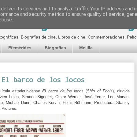
deliver its services and to analyze traffic. Your IP address and 
formance and security metrics to ensure quality of service, gen
inematográfico de Jor
abuse.
tográficas, Biografías de cine, Libros de cine, Conmemoraciones, Pelíc
Efemérides
Biografías
Melilla
 El barco de los locos
lícula estadounidense
El barco de los locos
(
Ship of Fools
), dirigida
vien Leigh, Simone Signoret, Oskar Werner, José Ferrer, Lee Marvin,
eco, Michael Dunn, Charles Korvin, Heinz Rühmann.
Productora:
Stanley
 Pictures.