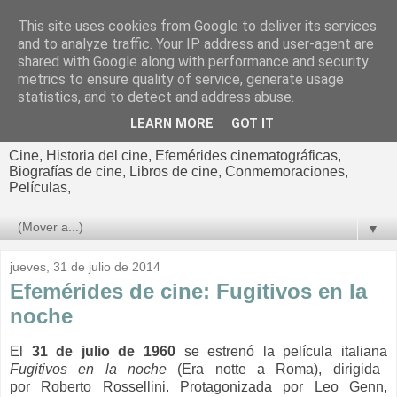
This site uses cookies from Google to deliver its services
El cultural
and to analyze traffic. Your IP address and user-agent are
shared with Google along with performance and security
cinematográfico de Jorge
metrics to ensure quality of service, generate usage
statistics, and to detect and address abuse.
Cano
LEARN MORE
GOT IT
Cine, Historia del cine, Efemérides cinematográficas,
Biografías de cine, Libros de cine, Conmemoraciones,
Películas,
▼
jueves, 31 de julio de 2014
Efemérides de cine: Fugitivos en la
noche
El
31 de julio de 1960
se estrenó la película italiana
Fugitivos en la noche
(Era notte a Roma), dirigida
por
Roberto Rossellini. Protagonizada por
Leo Genn,