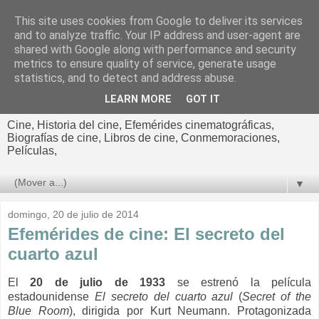
This site uses cookies from Google to deliver its services
El cultural
and to analyze traffic. Your IP address and user-agent are
shared with Google along with performance and security
cinematográfico de Jorge
metrics to ensure quality of service, generate usage
statistics, and to detect and address abuse.
Cano
LEARN MORE
GOT IT
Cine, Historia del cine, Efemérides cinematográficas,
Biografías de cine, Libros de cine, Conmemoraciones,
Películas,
▼
domingo, 20 de julio de 2014
Efemérides de cine: El secreto del
cuarto azul
El
20 de julio de 1933
se estrenó la película
estadounidense
El secreto del cuarto azul
(
Secret of the
Blue Room
), d
irigida por
Kurt Neumann.
Protagonizada