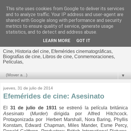
This site uses cookies from Google to deliver its services
El cultural
and to analyze traffic. Your IP address and user-agent are
shared with Google along with performance and security
cinematográfico de Jorge
metrics to ensure quality of service, generate usage
statistics, and to detect and address abuse.
Cano
LEARN MORE
GOT IT
Cine, Historia del cine, Efemérides cinematográficas,
Biografías de cine, Libros de cine, Conmemoraciones,
Películas,
▼
jueves, 31 de julio de 2014
Efemérides de cine: Asesinato
El
31 de julio de 1931
se estrenó la película británica
Asesinato
(
Murder
) dirigida por Alfred Hitchcock.
Protagonizada por Herbert Marshall, Nora Baring, Phyllis
Konstam, Edward Chapman, Miles Mander, Esme Percy,