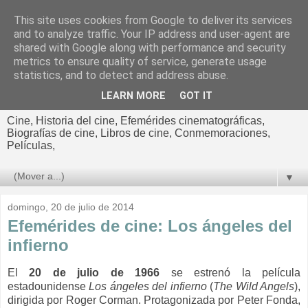
This site uses cookies from Google to deliver its services
El cultural
and to analyze traffic. Your IP address and user-agent are
shared with Google along with performance and security
cinematográfico de Jorge
metrics to ensure quality of service, generate usage
statistics, and to detect and address abuse.
Cano
LEARN MORE
GOT IT
Cine, Historia del cine, Efemérides cinematográficas,
Biografías de cine, Libros de cine, Conmemoraciones,
Películas,
▼
domingo, 20 de julio de 2014
Efemérides de cine: Los ángeles del
infierno
El
20 de julio de 1966
se estrenó la película
estadounidense
Los ángeles del infierno
(
The Wild Angels
),
dirigida por
Roger Corman. Protagonizada por
Peter Fonda,